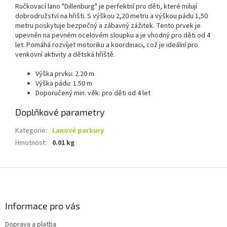
Ručkovací lano "Dillenburg" je perfektní pro děti, které milují
dobrodružství na hřišti. S výškou 2,20 metru a výškou pádu 1,50
metru poskytuje bezpečný a zábavný zážitek. Tento prvek je
upevněn na pevném ocelovém sloupku a je vhodný pro děti od 4
let. Pomáhá rozvíjet motoriku a koordinaci, což je ideální pro
venkovní aktivity a dětská hřiště.
Výška prvku: 2.20 m
Výška pádu: 1.50 m
Doporučený min. věk: pro děti od 4 let
Doplňkové parametry
Kategorie
:
Lanové parkury
Hmotnost
:
0.01 kg
Z
á
p
a
Informace pro vás
t
Doprava a platba