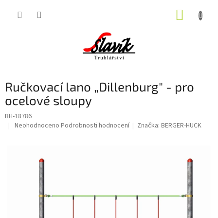
Přejít
NÁKUP
na
obsah
KOŠÍK
Ručkovací lano „Dillenburg" - pro
ocelové sloupy
BH-18786
Průměrné
Neohodnoceno
Podrobnosti hodnocení
Značka:
BERGER-HUCK
hodnocení
produktu
je
0,0
z
5
hvězdiček.