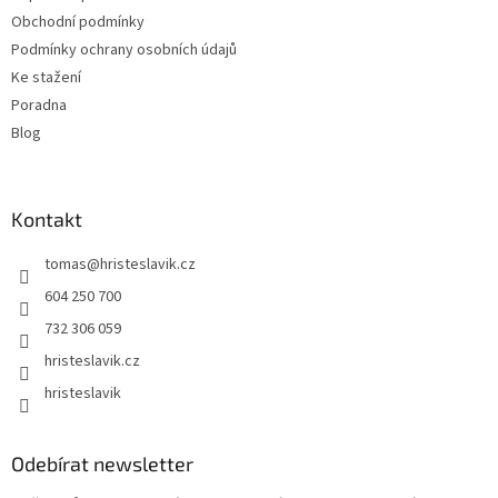
í
Obchodní podmínky
Podmínky ochrany osobních údajů
Ke stažení
Poradna
Blog
Kontakt
tomas
@
hristeslavik.cz
604 250 700
732 306 059
hristeslavik.cz
hristeslavik
Odebírat newsletter