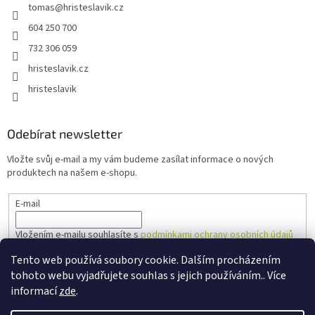
tomas
@
hristeslavik.cz
604 250 700
732 306 059
hristeslavik.cz
hristeslavik
Odebírat newsletter
Vložte svůj e-mail a my vám budeme zasílat informace o nových
produktech na našem e-shopu.
E-mail
Vložením e-mailu souhlasíte s
podmínkami ochrany osobních údajů
Tento web používá soubory cookie. Dalším procházením
PŘIHLÁSIT SE
tohoto webu vyjadřujete souhlas s jejich používáním.. Více
informací
zde
.