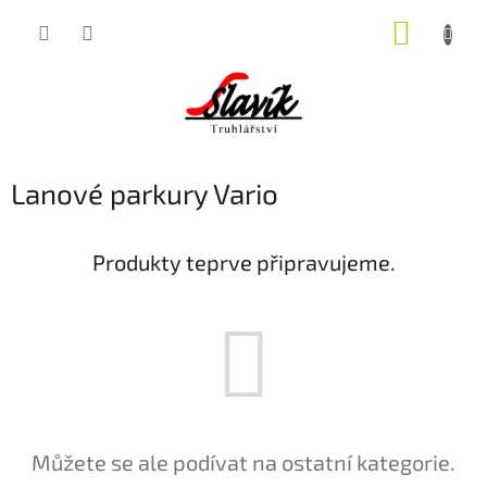
Přejít
NÁKUP
na
obsah
KOŠÍK
Lanové parkury Vario
Produkty teprve připravujeme.
Můžete se ale podívat na ostatní kategorie.