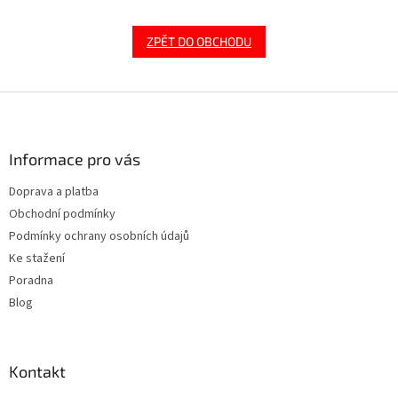
ZPĚT DO OBCHODU
Z
á
p
a
Informace pro vás
t
Doprava a platba
í
Obchodní podmínky
Podmínky ochrany osobních údajů
Ke stažení
Poradna
Blog
Kontakt