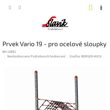
Přejít
NÁKUP
na
obsah
KOŠÍK
Prvek Vario 19 - pro ocelové sloupky
BH-18882
Průměrné
Neohodnoceno
Podrobnosti hodnocení
Značka:
BERGER-HUCK
hodnocení
produktu
je
0,0
z
5
hvězdiček.