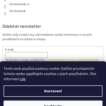
hristeslavik.cz
hristeslavik
Odebírat newsletter
Vložte svůj e-mail a my vám budeme zasílat informace o nových
produktech na našem e-shopu.
E-mail
Vložením e-mailu souhlasíte s
podmínkami ochrany osobních údajů
Tento web používá soubory cookie. Dalším procházením
PŘIHLÁSIT SE
tohoto webu vyjadřujete souhlas s jejich používáním.. Více
informací
zde
.
Nastavení
Vytvořil Shoptet