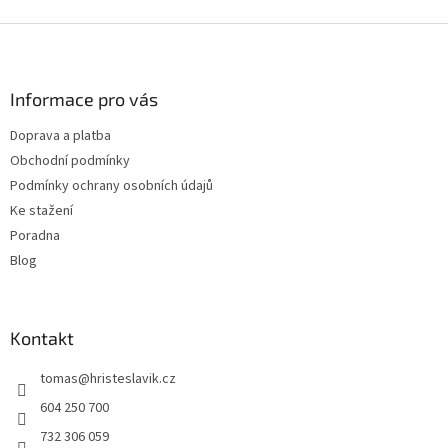
Z
á
p
a
Informace pro vás
t
Doprava a platba
í
Obchodní podmínky
Podmínky ochrany osobních údajů
Ke stažení
Poradna
Blog
Kontakt
tomas
@
hristeslavik.cz
604 250 700
732 306 059