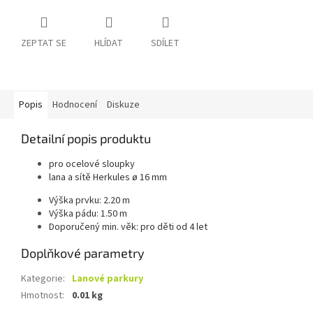
ZEPTAT SE
HLÍDAT
SDÍLET
Popis
Hodnocení
Diskuze
Detailní popis produktu
pro ocelové sloupky
lana a sítě Herkules ø 16 mm
Výška prvku: 2.20 m
Výška pádu: 1.50 m
Doporučený min. věk: pro děti od 4 let
Doplňkové parametry
Kategorie
:
Lanové parkury
Hmotnost
:
0.01 kg