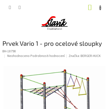
Přejít
NÁKUP
na
obsah
KOŠÍK
Prvek Vario 1 - pro ocelové sloupky
BH-18798
Průměrné
Neohodnoceno
Podrobnosti hodnocení
Značka:
BERGER-HUCK
hodnocení
produktu
je
0,0
z
5
hvězdiček.