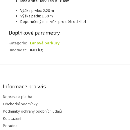
lana a sítě Herkules ø 16 mm
Výška prvku: 2.20 m
Výška pádu: 1.50 m
Doporučený min. věk: pro děti od 4 let
Doplňkové parametry
Kategorie
:
Lanové parkury
Hmotnost
:
0.01 kg
Z
á
p
a
Informace pro vás
t
Doprava a platba
í
Obchodní podmínky
Podmínky ochrany osobních údajů
Ke stažení
Poradna