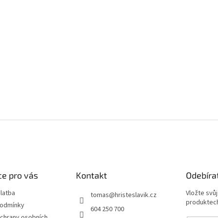
e pro vás
Kontakt
Odebíra
latba
Vložte svů
tomas
@
hristeslavik.cz
produktech
podmínky
604 250 700
chrany osobních