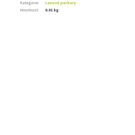
Kategorie
:
Lanové parkury
Hmotnost
:
0.01 kg