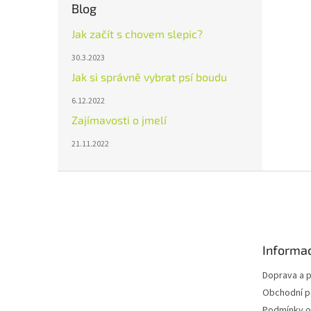
Blog
Jak začít s chovem slepic?
30.3.2023
Jak si správně vybrat psí boudu
6.12.2022
Zajímavosti o jmelí
21.11.2022
Z
á
p
a
t
Informac
í
Doprava a p
Obchodní 
Podmínky o