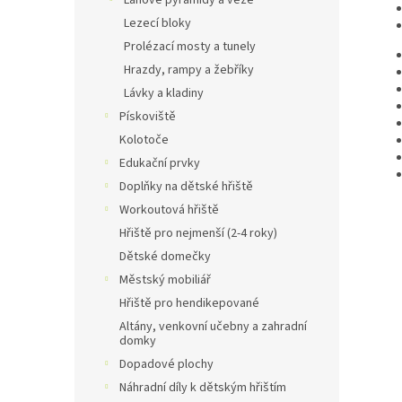
Lanové pyramidy a věže
Lezecí bloky
Prolézací mosty a tunely
Hrazdy, rampy a žebříky
Lávky a kladiny
Pískoviště
Kolotoče
Edukační prvky
Doplňky na dětské hřiště
Workoutová hřiště
Hřiště pro nejmenší (2-4 roky)
Dětské domečky
Městský mobiliář
Hřiště pro hendikepované
Altány, venkovní učebny a zahradní
domky
Dopadové plochy
Náhradní díly k dětským hřištím