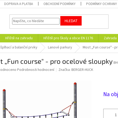
DOPRAVA A PLATBA
OBCHODNÍ PODMÍNKY
PODMÍNKY OCHRANY 
HLEDAT
Hřiště na zahradu
Hřiště pro školy a obce EN 1176
Zahrada
šplhací a balanční prvky
Lanové parkury
Most „Fun course" - p
 „Fun course" - pro ocelové sloupky
BH
ěrné
hodnoceno
Podrobnosti hodnocení
Značka:
BERGER-HUCK
ocení
uktu
Na ob
diček.