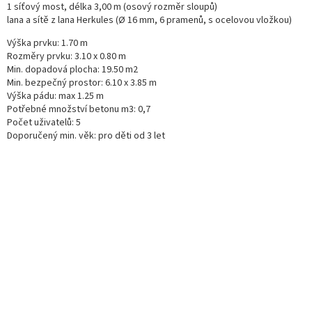
1 síťový most, délka 3,00 m (osový rozměr sloupů)
lana a sítě z lana Herkules (Ø 16 mm, 6 pramenů, s ocelovou vložkou)
Výška prvku: 1.70 m
Rozměry prvku: 3.10 x 0.80 m
Min. dopadová plocha: 19.50 m2
Min. bezpečný prostor: 6.10 x 3.85 m
Výška pádu: max 1.25 m
Potřebné množství betonu m3: 0,7
Počet uživatelů: 5
Doporučený min. věk: pro děti od 3 let