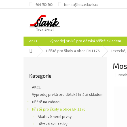
Přejít
604 250 700
tomas@hristeslavik.cz
na
obsah
AKCE
Výprodej prvků pro dětská hřiště skladem
Domů
Hřiště pro školy a obce EN 1176
Lezecké, 
P
Most
o
Přeskočit
s
Prům
Neo
Kategorie
kategorie
t
hodn
r
prod
AKCE
a
je
Výprodej prvků pro dětská hřiště skladem
0,0
n
z
Hřiště na zahradu
n
5
í
Hřiště pro školy a obce EN 1176
hvěz
p
Akátové herní prvky
a
Dětské skluzavky