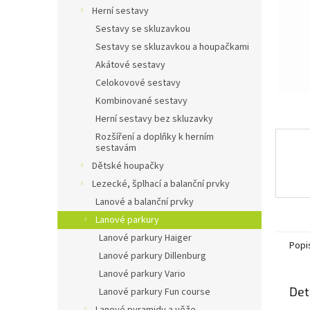
n
Herní sestavy
e
Sestavy se skluzavkou
l
Sestavy se skluzavkou a houpačkami
Akátové sestavy
Celokovové sestavy
Kombinované sestavy
Herní sestavy bez skluzavky
Rozšíření a doplňky k herním
sestavám
Dětské houpačky
Lezecké, šplhací a balanční prvky
Lanové a balanční prvky
Lanové parkury
Lanové parkury Haiger
Popi
Lanové parkury Dillenburg
Lanové parkury Vario
Det
Lanové parkury Fun course