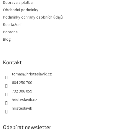
Doprava a platba
í
Obchodní podmínky
Podmínky ochrany osobních údajů
Ke stažení
Poradna
Blog
Kontakt
tomas
@
hristeslavik.cz
604 250 700
732 306 059
hristeslavik.cz
hristeslavik
Odebírat newsletter