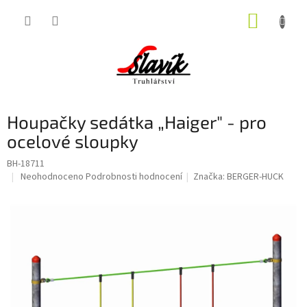
Přejít
NÁKUP
na
obsah
KOŠÍK
Houpačky sedátka „Haiger" - pro
ocelové sloupky
BH-18711
Průměrné
Neohodnoceno
Podrobnosti hodnocení
Značka:
BERGER-HUCK
hodnocení
produktu
je
0,0
z
5
hvězdiček.