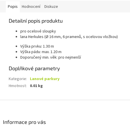
Popis
Hodnocení
Diskuze
Detailní popis produktu
pro ocelové sloupky
lana Herkules (Ø 16 mm, 6 pramenů, s ocelovou vložkou)
Výška prvku: 1.30 m
Výška pádu: max. 1.20 m
Doporučený min. věk: pro nejmenší
Doplňkové parametry
Kategorie
:
Lanové parkury
Hmotnost
:
0.01 kg
Z
á
p
a
Informace pro vás
t