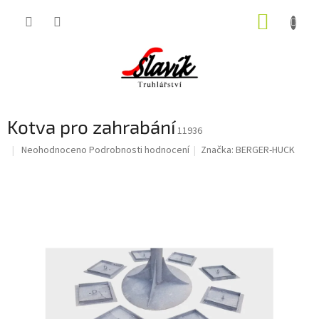
Přejít
NÁKUP
na
obsah
KOŠÍK
Kotva pro zahrabání
11936
Průměrné
Neohodnoceno
Podrobnosti hodnocení
Značka:
BERGER-HUCK
hodnocení
produktu
je
0,0
z
5
hvězdiček.