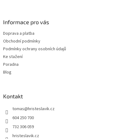
Z
á
p
a
Informace pro vás
t
Doprava a platba
í
Obchodní podmínky
Podmínky ochrany osobních údajů
Ke stažení
Poradna
Blog
Kontakt
tomas
@
hristeslavik.cz
604 250 700
732 306 059
hristeslavik.cz