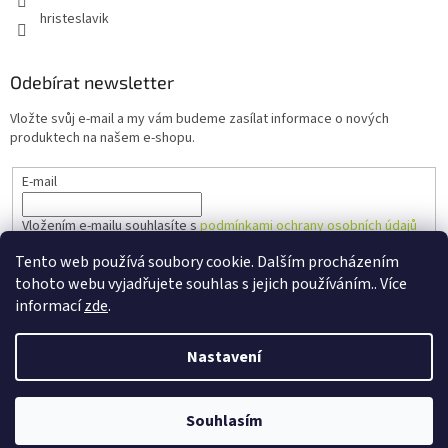
hristeslavik
Odebírat newsletter
Vložte svůj e-mail a my vám budeme zasílat informace o nových
produktech na našem e-shopu.
E-mail
Vložením e-mailu souhlasíte s
podmínkami ochrany osobních údajů
Tento web používá soubory cookie. Dalším procházením
PŘIHLÁSIT SE
tohoto webu vyjadřujete souhlas s jejich používáním.. Více
informací
zde
.
Nastavení
Vytvořil Shoptet
Souhlasím
Copyright 2026
Hřiště Slavík
. Všechna práva vyhrazena.