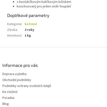
s bezúdržbovým kuličkovým ložiskem
konstruovaný pro jeden směr houpání
Doplňkové parametry
Kategorie
:
kotvení
Záruka
:
2 roky
Hmotnost
:
1 kg
Z
á
p
a
Informace pro vás
t
Doprava a platba
í
Obchodní podmínky
Podmínky ochrany osobních údajů
Ke stažení
Poradna
Blog