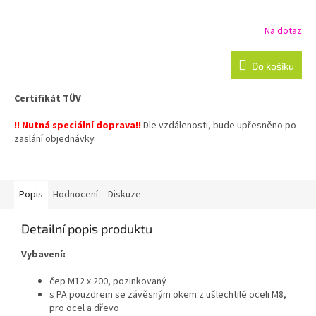
Na dotaz
Do košíku
Certifikát TÜV
!! Nutná speciální doprava!!
Dle vzdálenosti, bude upřesněno po
zaslání objednávky
Popis
Hodnocení
Diskuze
Detailní popis produktu
Vybavení:
čep M12 x 200, pozinkovaný
s PA pouzdrem se závěsným okem z ušlechtilé oceli M8,
pro ocel a dřevo