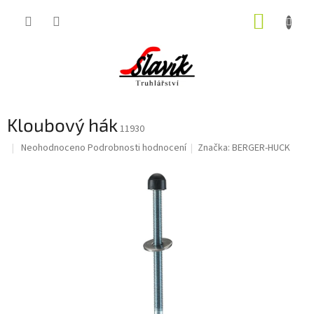
Přejít
NÁKUP
na
obsah
KOŠÍK
Kloubový hák
11930
Průměrné
Neohodnoceno
Podrobnosti hodnocení
Značka:
BERGER-HUCK
hodnocení
produktu
je
0,0
z
5
hvězdiček.