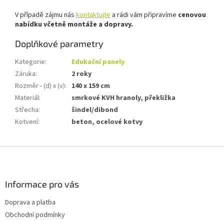
V případě zájmu nás
kontaktujte
a rádi vám připravíme
cenovou
nabídku včetně
montáže a dopravy.
Doplňkové parametry
Kategorie
:
Edukační panely
Záruka
:
2 roky
Rozměr - (d) x (v)
:
140 x 159 cm
Materiál
:
smrkové KVH hranoly, překližka
Střecha
:
šindel/dibond
Kotvení
:
beton, ocelové kotvy
Z
á
p
a
Informace pro vás
t
Doprava a platba
í
Obchodní podmínky