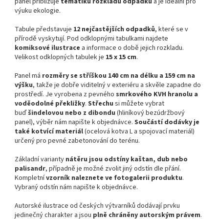
panel přibližuje
tématiku rozkladu odpadků
a je ideální pro
výuku ekologie.
Tabule představuje
12 nejčastějších odpadků
, které se v
přírodě vyskytují. Pod odklopnými tabulkami najdete
komiksové ilustrace
a informace o době jejich rozkladu.
Velikost odklopných tabulek je
15 x 15 cm
.
Panel má
rozměry se stříškou 140 cm na délku a 159 cm na
výšku
, takže je dobře viditelný v exteriéru a skvěle zapadne do
prostředí. Je vyrobena z pevného
smrkového KVH hranolu a
voděodolné překližky
.
Střechu
si můžete vybrat
buď
šindelovou
nebo z dibondu
(hliníkový bezúdržbový
panel), výběr nám napište k objednávce.
Součástí dodávky je
také kotvící materiál
(ocelová kotva L a spojovací materiál)
určený pro pevné zabetonování do terénu.
Základní varianty
nátěru jsou odstíny kaštan, dub nebo
palisandr
, případně je možné zvolit jiný odstín dle přání.
Kompletní
vzorník naleznete ve fotogalerii produktu
.
Vybraný odstín nám napište k objednávce.
Autorské ilustrace od českých výtvarníků dodávají prvku
jedinečný charakter a jsou
plně chráněny autorským právem
.