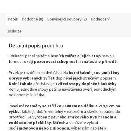
Popis
Podobné (8)
Související soubory (2)
Hodnocení
Diskuze
Detailní popis produktu
Edukační panel na téma
lesních zvířat a jejich stop
hravou
formou rozvíjí
pozorovací schopnosti i znalosti o přírodě
.
Prvek je rozdělen na dvě části. Na
horní tabuli jsou umístěny
obrysy vybraných zvířat
doplněné jejich stručným popisem.
Dolní tabule
představuje
zvířecí stopy doplněné kukátky
.
Komu jednotlivé stopy patří si návštěvníci ověří jednoduchým
odklopením kukátka.
Panel má
rozměry se stříškou 140 cm na délku a 219,5 cm na
výšku
, takže je dobře viditelný v exteriéru a skvěle zapadne do
prostředí. Je vyroben z pevného
smrkového KVH hranolu a
voděodolné překližky
.
Střechu
si můžete vybrat
buď
šindelovou
nebo z dibondu
, výběr nám napište k