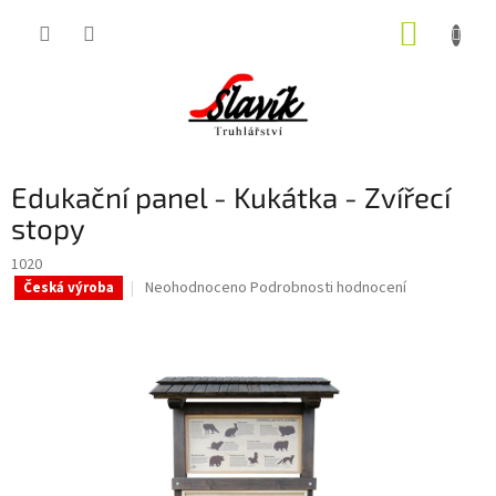
Přejít
NÁKUP
na
obsah
KOŠÍK
Edukační panel - Kukátka - Zvířecí
stopy
1020
Průměrné
Neohodnoceno
Podrobnosti hodnocení
Česká výroba
hodnocení
produktu
je
0,0
z
5
hvězdiček.