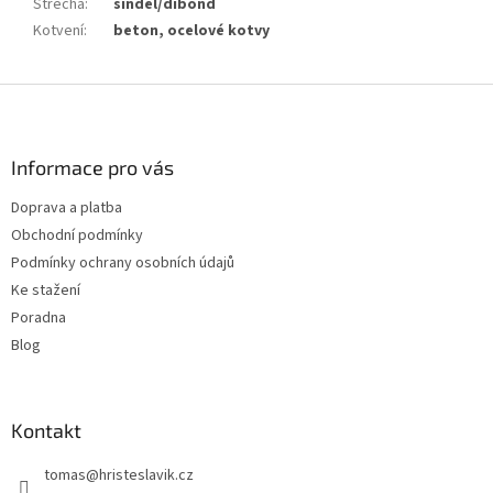
Střecha
:
šindel/dibond
Kotvení
:
beton, ocelové kotvy
Z
á
p
a
Informace pro vás
t
Doprava a platba
í
Obchodní podmínky
Podmínky ochrany osobních údajů
Ke stažení
Poradna
Blog
Kontakt
tomas
@
hristeslavik.cz