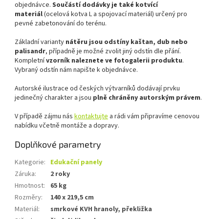
objednávce.
Součástí dodávky je také kotvící
materiál
(ocelová kotva L a spojovací materiál) určený pro
pevné zabetonování do terénu.
Základní varianty
nátěru jsou odstíny kaštan, dub nebo
palisandr
, případně je možné zvolit jiný odstín dle přání.
Kompletní
vzorník naleznete ve fotogalerii produktu
.
Vybraný odstín nám napište k objednávce.
Autorské ilustrace od českých výtvarníků dodávají prvku
jedinečný charakter a jsou
plně chráněny autorským právem
.
V případě zájmu nás
kontaktujte
a rádi vám připravíme cenovou
nabídku včetně montáže a dopravy.
Doplňkové parametry
Kategorie
:
Edukační panely
Záruka
:
2 roky
Hmotnost
:
65 kg
Rozměry
:
140 x 219,5 cm
Materiál
:
smrkové KVH hranoly, překližka