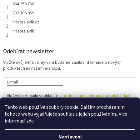
604 250 700
732 306 059
hristeslavik.cz
hristeslavik
Odebírat newsletter
Vložte svůj e-mail a my vám budeme zasílat informace o nových
produktech na našem e-shopu.
E-mail
Vložením e-mailu souhlasíte s
podmínkami ochrany osobních údajů
Tento web používá soubory cookie. Dalším procházením
PŘIHLÁSIT SE
tohoto webu vyjadřujete souhlas s jejich používáním.. Více
informací
zde
.
Nastavení
Vytvořil Shoptet