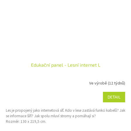
Edukační panel - Lesní internet L
Ve výrobě (12 týdnů)
DETAIL
Les je propojený jako internetová síť. Kdo v lese zastává funkci kabelů? Jak
se informace šíří? Jak spolu mluví stromy a pomáhají si?
Rozměr: 130 x 219,5 cm.