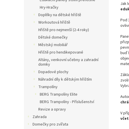
Edukační panely stolní přenosné
Jak l
Hry-Hračky
eduk
Doplňky na dětské hřiště
Pod
Workoutová hřiště
ovliv
Hřiště pro nejmenší (2-4 roky)
Pane
Dětské domečky
přiz
Městský mobiliář
pev
Hřiště pro hendikepované
buď
obje
Altány, venkovní učebny a zahradní
mate
domky
Dopadové plochy
Zákl
Náhradní díly k dětským hřištím
zvoli
Vybr
Trampolíny
BERG Trampolíny Elite
Auto
BERG Trampolíny - Příslušenství
chr
Revize a opravy
V př
Zahrada
včet
Domečky pro zvířata