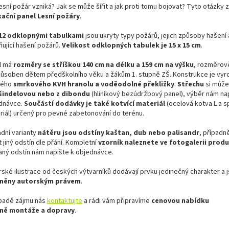
esní požár vzniká? Jak se může šířit a jak proti tomu bojovat? Tyto otázky
ační panel Lesní požáry
.
12 odklopnými tabulkami
jsou ukryty typy požárů, jejich způsoby hašení 
ňující hašení požárů.
Velikost odklopných tabulek je 15 x 15 cm
.
l má
rozměry se stříškou 140 cm na délku a 159 cm na výšku
, rozměrov
působen dětem předškolního věku a žákům 1. stupně ZŠ. Konstrukce je vyr
ného
smrkového KVH hranolu a voděodolné překližky
.
Střechu
si může
šindelovou
nebo z dibondu
(hliníkový bezúdržbový panel), výběr nám na
dnávce.
Součástí dodávky je také kotvící materiál
(ocelová kotva L a s
riál) určený pro pevné zabetonování do terénu.
adní varianty
nátěru jsou odstíny kaštan, dub nebo palisandr
, případn
t jiný odstín dle přání. Kompletní
vzorník naleznete ve fotogalerii prod
aný odstín nám napište k objednávce.
rské ilustrace od českých výtvarníků dodávají prvku jedinečný charakter a 
áněny autorským právem
.
ípadě zájmu nás
kontaktujte
a rádi vám připravíme
cenovou nabídku
ně montáže a dopravy
.