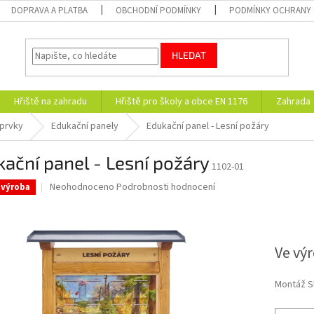
DOPRAVA A PLATBA
OBCHODNÍ PODMÍNKY
PODMÍNKY OCHRANY 
HLEDAT
Hřiště na zahradu
Hřiště pro školy a obce EN 1176
Zahrada
 prvky
Edukační panely
Edukační panel - Lesní požáry
ační panel - Lesní požáry
1102-01
Průměrné
Neohodnoceno
Podrobnosti hodnocení
 výroba
hodnocení
produktu
1 Kč
je
0,0
Ve vý
z
5
hvězdiček.
Montáž S