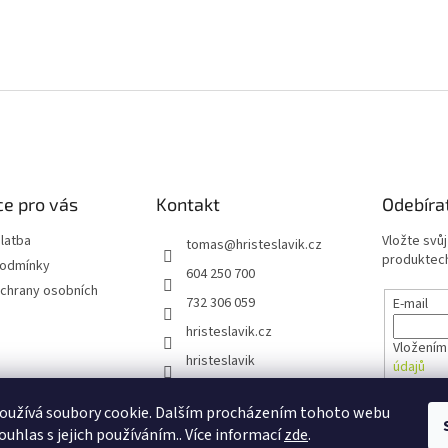
e pro vás
Kontakt
Odebíra
latba
Vložte svů
tomas
@
hristeslavik.cz
produktech
podmínky
604 250 700
chrany osobních
732 306 059
E-mail
hristeslavik.cz
Vložením
hristeslavik
údajů
oužívá soubory cookie. Dalším procházením tohoto webu
PŘIHL
ouhlas s jejich používáním.. Více informací
zde
.