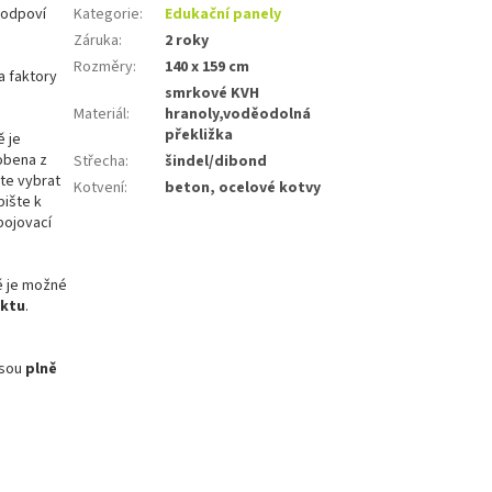
 zodpoví
Kategorie
:
Edukační panely
Záruka
:
2 roky
Rozměry
:
140 x 159 cm
a faktory
smrkové KVH
Materiál
:
hranoly,voděodolná
překližka
ě je
obena z
Střecha
:
šindel/dibond
te vybrat
Kotvení
:
beton, ocelové kotvy
pište k
pojovací
ě je možné
uktu
.
jsou
plně