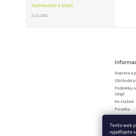
Zajímavosti o jmelí
21.11.2022
Z
á
p
a
t
Informac
í
Doprava a p
Obchodní 
Podmínky o
údajů
Ke stažení
Poradna
Blog
Tento web p
vyjadřujete s