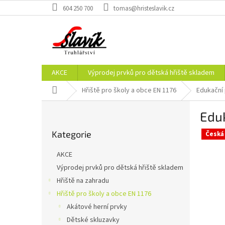
Přejít
604 250 700
tomas@hristeslavik.cz
na
obsah
AKCE
Výprodej prvků pro dětská hřiště skladem
Domů
Hřiště pro školy a obce EN 1176
Edukační
P
Eduk
o
Přeskočit
s
Kategorie
kategorie
Česká
t
r
AKCE
a
Výprodej prvků pro dětská hřiště skladem
n
Hřiště na zahradu
n
í
Hřiště pro školy a obce EN 1176
p
Akátové herní prvky
a
Dětské skluzavky