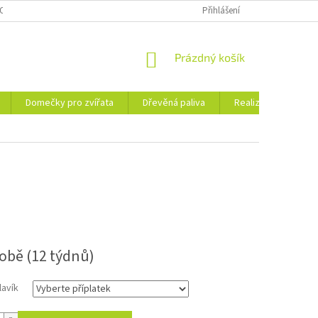
OSOBNÍCH ÚDAJŮ
KE STAŽENÍ
PORADNA
Přihlášení
BLOG
NÁKUPNÍ
Prázdný košík
KOŠÍK
Domečky pro zvířata
Dřevěná paliva
Realizace
Ko
robě (12 týdnů)
lavík