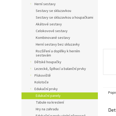
n
Herní sestavy
e
Sestavy se skluzavkou
l
Sestavy se skluzavkou a houpačkami
Akátové sestavy
Celokovové sestavy
Kombinované sestavy
Herní sestavy bez skluzavky
Rozšíření a doplňky k herním
sestavám
Dětské houpačky
Lezecké, šplhací a balanční prvky
Pískoviště
Kolotoče
Edukační prvky
Popi
Edukační panely
Tabule na kreslení
Hry na zahradu
Det