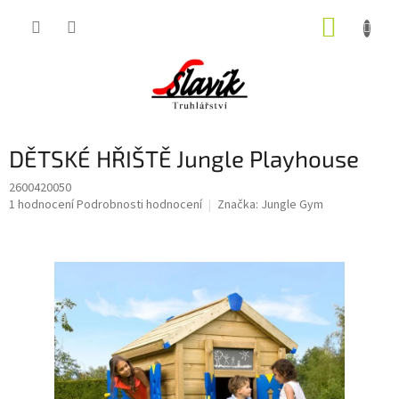
Přejít
NÁKUP
na
obsah
KOŠÍK
DĚTSKÉ HŘIŠTĚ Jungle Playhouse
2600420050
Průměrné
1 hodnocení
Podrobnosti hodnocení
Značka:
Jungle Gym
hodnocení
produktu
je
5,0
z
5
hvězdiček.