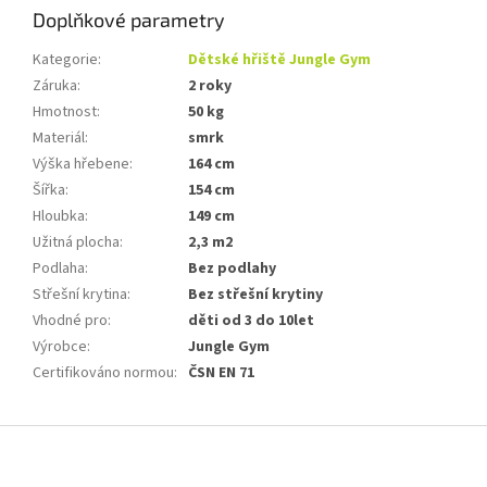
Doplňkové parametry
Kategorie
:
Dětské hřiště Jungle Gym
Záruka
:
2 roky
Hmotnost
:
50 kg
Materiál
:
smrk
Výška hřebene
:
164 cm
Šířka
:
154 cm
Hloubka
:
149 cm
Užitná plocha
:
2,3 m2
Podlaha
:
Bez podlahy
Střešní krytina
:
Bez střešní krytiny
Vhodné pro
:
děti od 3 do 10let
Výrobce
:
Jungle Gym
Certifikováno normou
:
ČSN EN 71
Z
á
p