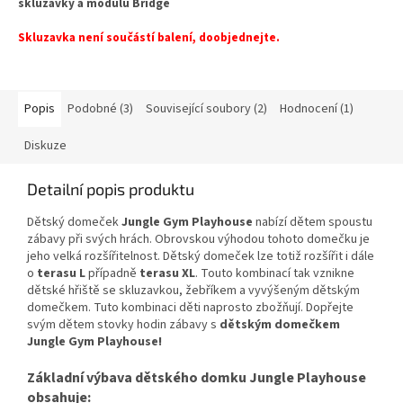
skluzavky a modulu Bridge
Skluzavka není součástí balení, doobjednejte.
Popis
Podobné (3)
Související soubory (2)
Hodnocení (1)
Diskuze
Detailní popis produktu
Dětský domeček
Jungle Gym Playhouse
nabízí dětem spoustu
zábavy při svých hrách. Obrovskou výhodou tohoto domečku je
jeho velká rozšířitelnost. Dětský domeček lze totiž rozšířit i dále
o
terasu L
případně
terasu XL
. Touto kombinací tak vznikne
dětské hřiště se skluzavkou, žebříkem a vyvýšeným dětským
domečkem. Tuto kombinaci děti naprosto zbožňují. Dopřejte
svým dětem stovky hodin zábavy s
dětským domečkem
Jungle Gym Playhouse!
Základní výbava dětského domku Jungle Playhouse
obsahuje: