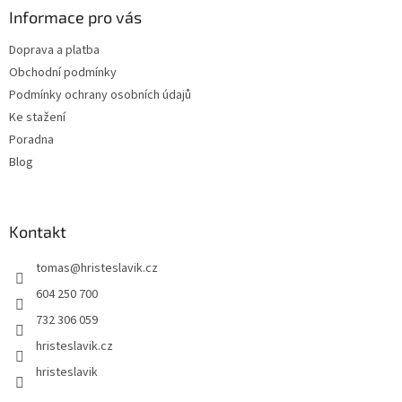
a
Informace pro vás
t
Doprava a platba
í
Obchodní podmínky
Podmínky ochrany osobních údajů
Ke stažení
Poradna
Blog
Kontakt
tomas
@
hristeslavik.cz
604 250 700
732 306 059
hristeslavik.cz
hristeslavik