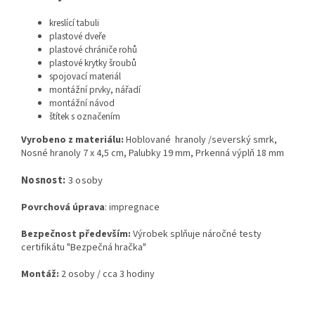
kreslící tabuli
plastové dveře
plastové chrániče rohů
plastové krytky šroubů
spojovací materiál
montážní prvky, nářadí
montážní návod
štítek s označením
Vyrobeno z materiálu:
Hoblované hranoly /severský smrk,
Nosné hranoly 7 x 4,5 cm,
Palubky 19 mm, Prkenná výplň 18 mm
Nosnost:
3 osoby
Povrchová úprava
: impregnace
Bezpečnost především:
Výrobek splňuje náročné testy
certifikátu "Bezpečná hračka"
Montáž:
2 osoby / cca 3 hodiny