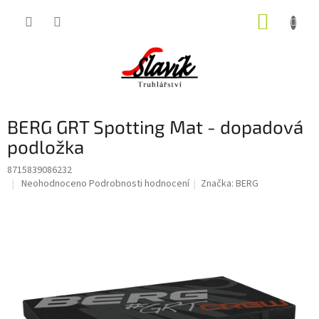
Přejít
NÁKUP
na
obsah
KOŠÍK
BERG GRT Spotting Mat - dopadová
podložka
8715839086232
Průměrné
Neohodnoceno
Podrobnosti hodnocení
Značka:
BERG
hodnocení
produktu
je
0,0
z
5
hvězdiček.