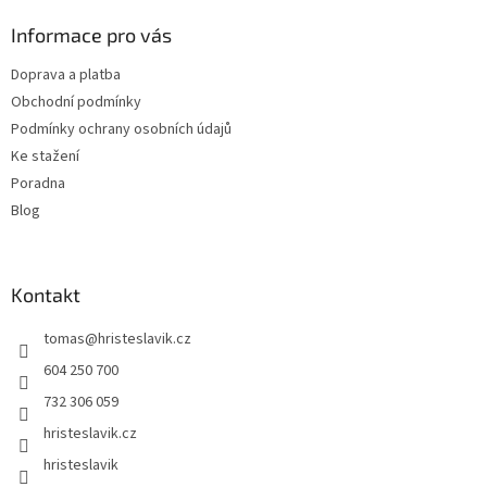
p
a
Informace pro vás
t
Doprava a platba
í
Obchodní podmínky
Podmínky ochrany osobních údajů
Ke stažení
Poradna
Blog
Kontakt
tomas
@
hristeslavik.cz
604 250 700
732 306 059
hristeslavik.cz
hristeslavik