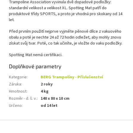
Trampoline Association vyvinula dvě dopadové podložky:
standardní velikost a velikost XL. Spotting Mat patří do
produktové třídy SPORTS, a proto je vhodná pro skokany od 14
let.
Před prvním použití nejprve vyjměte pěnové dílce z vakuového
obalu a poté je nechte 24 až 72 hodin odležet, aby mohly znovu
získat svůj tvar. Poté, co tak učiníte, je vložte do vaku podložky.
Spotting Mat nemá certifikaci.
Doplňkové parametry
Kategorie
:
BERG Trampolíny - Příslušenství
Záruka
:
2 roky
Hmotnost
:
4 kg
Rozměr - d. š. v.
:
140 x 80 x 10 cm
Určeno
:
od 14 let
Z
á