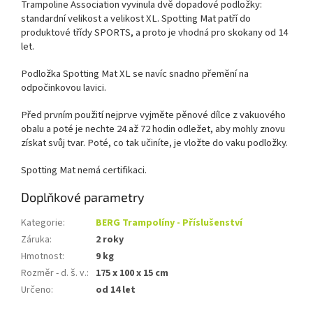
Trampoline Association vyvinula dvě dopadové podložky:
standardní velikost a velikost XL. Spotting Mat patří do
produktové třídy SPORTS, a proto je vhodná pro skokany od 14
let.
Podložka Spotting Mat XL se navíc snadno přemění na
odpočinkovou lavici.
Před prvním použití nejprve vyjměte pěnové dílce z vakuového
obalu a poté je nechte 24 až 72 hodin odležet, aby mohly znovu
získat svůj tvar. Poté, co tak učiníte, je vložte do vaku podložky.
Spotting Mat nemá certifikaci.
Doplňkové parametry
Kategorie
:
BERG Trampolíny - Příslušenství
Záruka
:
2 roky
Hmotnost
:
9 kg
Rozměr - d. š. v.
:
175 x 100 x 15 cm
Určeno
:
od 14 let