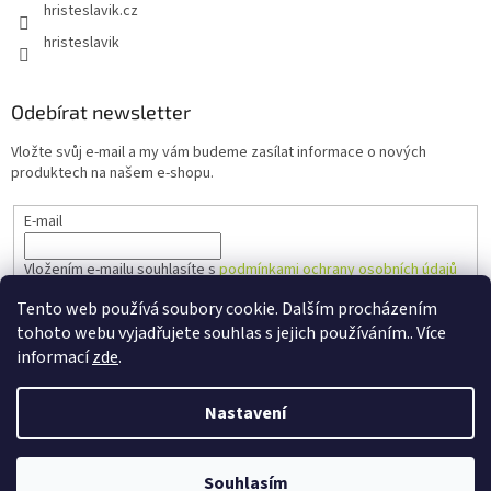
hristeslavik.cz
hristeslavik
Odebírat newsletter
Vložte svůj e-mail a my vám budeme zasílat informace o nových
produktech na našem e-shopu.
E-mail
Vložením e-mailu souhlasíte s
podmínkami ochrany osobních údajů
Tento web používá soubory cookie. Dalším procházením
PŘIHLÁSIT SE
tohoto webu vyjadřujete souhlas s jejich používáním.. Více
informací
zde
.
Nastavení
Vytvořil Shoptet
Souhlasím
Copyright 2026
Hřiště Slavík
. Všechna práva vyhrazena.