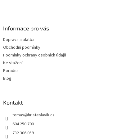
Z
á
p
a
Informace pro vás
t
Doprava a platba
í
Obchodní podmínky
Podmínky ochrany osobních údajů
Ke stažení
Poradna
Blog
Kontakt
tomas
@
hristeslavik.cz
604 250 700
732 306 059