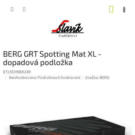
Přejít
NÁKUP
na
obsah
KOŠÍK
BERG GRT Spotting Mat XL -
dopadová podložka
8715839086249
Průměrné
Neohodnoceno
Podrobnosti hodnocení
Značka:
BERG
hodnocení
produktu
je
0,0
z
5
hvězdiček.