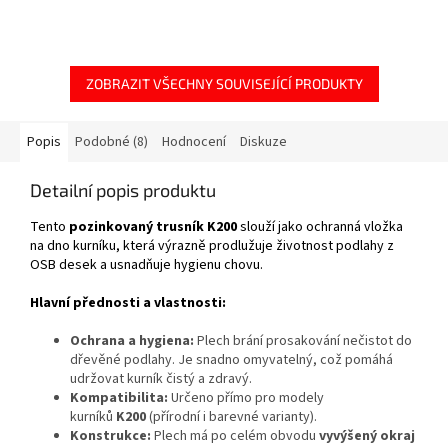
ZOBRAZIT VŠECHNY SOUVISEJÍCÍ PRODUKTY
Popis
Podobné (8)
Hodnocení
Diskuze
Detailní popis produktu
Tento
pozinkovaný trusník K200
slouží jako ochranná vložka
na dno kurníku, která výrazně prodlužuje životnost podlahy z
OSB desek a usnadňuje hygienu chovu.
Hlavní přednosti a vlastnosti:
Ochrana a hygiena:
Plech brání prosakování nečistot do
dřevěné podlahy. Je snadno omyvatelný, což pomáhá
udržovat kurník čistý a zdravý.
Kompatibilita:
Určeno přímo pro modely
kurníků
K200
(přírodní i barevné varianty).
Konstrukce:
Plech má po celém obvodu
vyvýšený okraj