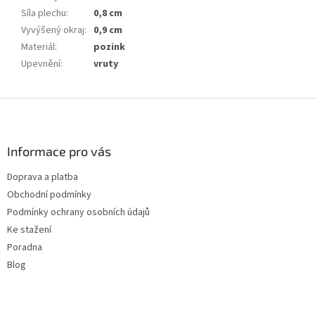
Síla plechu
:
0,8 cm
Vyvýšený okraj
:
0,9 cm
Materiál
:
pozink
Upevnění
:
vruty
Z
á
p
a
Informace pro vás
t
Doprava a platba
í
Obchodní podmínky
Podmínky ochrany osobních údajů
Ke stažení
Poradna
Blog