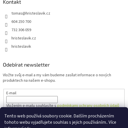
Kontakt
tomas
@
hristeslavik.cz
604 250 700
732 306 059
hristeslavik.cz
hristeslavik
Odebírat newsletter
Vložte svůj e-mail a my vám budeme zasílat informace o nových
produktech na našem e-shopu.
E-mail
Vložením e-mailu souhlasíte s
podmínkami ochrany osobních údajů
Tento web používá soubory cookie. Dalším procházením
PŘIHLÁSIT SE
tohoto webu vyjadřujete souhlas s jejich používáním.. Více