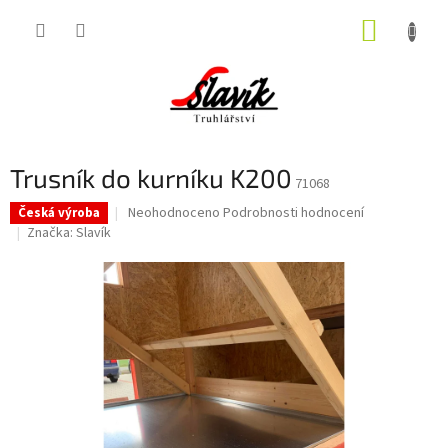
Přejít
NÁKUP
na
obsah
KOŠÍK
Trusník do kurníku K200
71068
Průměrné
Neohodnoceno
Podrobnosti hodnocení
Česká výroba
hodnocení
Značka:
Slavík
produktu
je
0,0
z
5
hvězdiček.