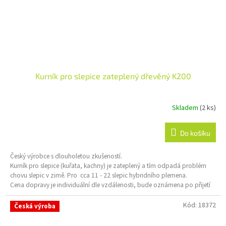
Kurník pro slepice zateplený dřevěný K200
Skladem
(2 ks)
Průměrné
hodnocení
produktu
Do košíku
je
5,0
Český výrobce s dlouholetou zkušeností.
z
Kurník pro slepice (kuřata, kachny) je zateplený a tím odpadá problém
5
chovu slepic v zimě. Pro cca 11 - 22 slepic hybridního plemena.
hvězdiček.
Cena dopravy je individuální dle vzdálenosti, bude oznámena po přijetí
objednávky.
Kód:
18372
Česká výroba