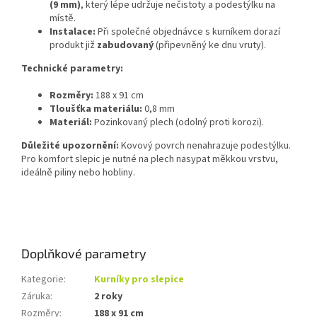
(9 mm)
, který lépe udržuje nečistoty a podestýlku na
místě.
Instalace:
Při společné objednávce s kurníkem dorazí
produkt již
zabudovaný
(připevněný ke dnu vruty).
Technické parametry:
Rozměry:
188 x 91 cm
Tloušťka materiálu:
0,8 mm
Materiál:
Pozinkovaný plech (odolný proti korozi).
Důležité upozornění:
Kovový povrch nenahrazuje podestýlku.
Pro komfort slepic je nutné na plech nasypat měkkou vrstvu,
ideálně piliny nebo hobliny.
Doplňkové parametry
Kategorie
:
Kurníky pro slepice
Záruka
:
2 roky
Rozměry
:
188 x 91 cm