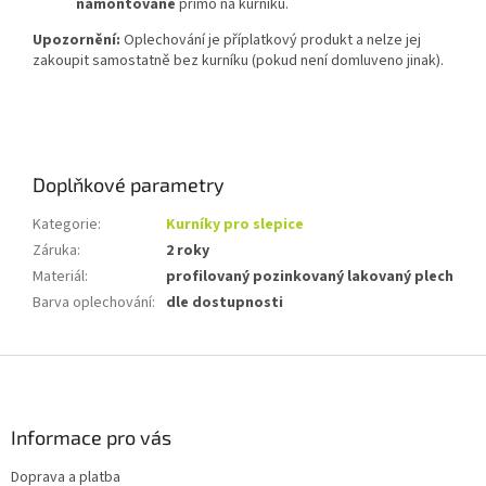
namontované
přímo na kurníku.
Upozornění:
Oplechování je příplatkový produkt a nelze jej
zakoupit samostatně bez kurníku (pokud není domluveno jinak).
Doplňkové parametry
Kategorie
:
Kurníky pro slepice
Záruka
:
2 roky
Materiál
:
profilovaný pozinkovaný lakovaný plech
Barva oplechování
:
dle dostupnosti
Z
á
p
a
Informace pro vás
t
Doprava a platba
í