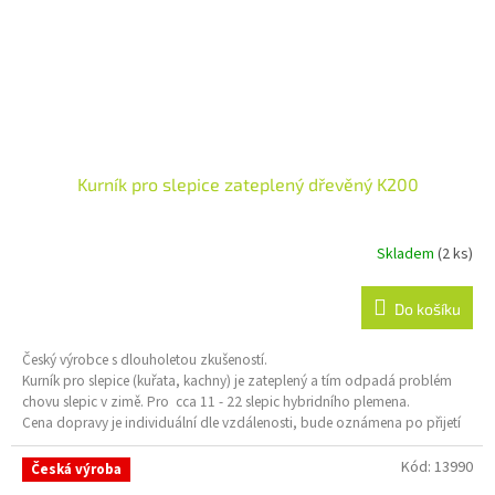
Kurník pro slepice zateplený dřevěný K200
Skladem
(2 ks)
Průměrné
hodnocení
produktu
Do košíku
je
5,0
Český výrobce s dlouholetou zkušeností.
z
Kurník pro slepice (kuřata, kachny) je zateplený a tím odpadá problém
5
chovu slepic v zimě. Pro cca 11 - 22 slepic hybridního plemena.
hvězdiček.
Cena dopravy je individuální dle vzdálenosti, bude oznámena po přijetí
objednávky.
Kód:
13990
Česká výroba