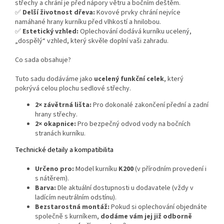
střechy a chrání je před nápory větru a bočním deštěm.
✅
Delší životnost dřeva:
Kovové prvky chrání nejvíce
namáhané hrany kurníku před vlhkostí a hnilobou.
✅
Estetický vzhled:
Oplechování dodává kurníku ucelený,
„dospělý“ vzhled, který skvěle doplní vaši zahradu.
Co sada obsahuje?
Tuto sadu dodáváme jako
ucelený funkční celek
, který
pokrývá celou plochu sedlové střechy.
2× závětrná lišta:
Pro dokonalé zakončení přední a zadní
hrany střechy.
2× okapnice:
Pro bezpečný odvod vody na bočních
stranách kurníku.
Technické detaily a kompatibilita
Určeno pro:
Model kurníku
K200
(v přírodním provedení i
s nátěrem).
Barva:
Dle aktuální dostupnosti u dodavatele (vždy v
ladícím neutrálním odstínu).
Bezstarostná montáž:
Pokud si oplechování objednáte
společně s kurníkem,
dodáme vám jej již odborně