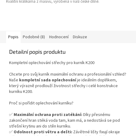
Kvalitní králíkárna z masivu, vyrobená v naší české dílně.
Popis
Podobné (8)
Hodnocení
Diskuze
Detailní popis produktu
Kompletní oplechování střechy pro kurník K200
Chcete pro svůj kurník maximální ochranu a profesionální vzhled?
Naše
kompletní sada oplechování
je ideálním doplňkem,
který výrazně prodlouží životnost střechy i celé konstrukce
kurníku K200.
Proč si pořídit oplechování kurníku?
✅
Maximální ochrana proti zatékání:
Díky přesnému
zakončení hran stéká voda tam, kam má, a nedostává se pod
střešní krytinu ani do stěn kurníku.
✅
Odolnost proti větru a dešti:
Závětrné lišty fixují okraje