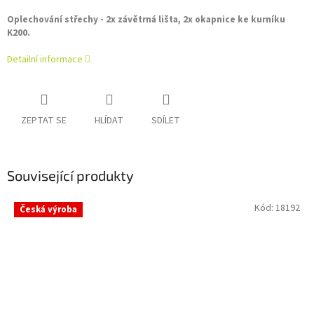
Oplechování střechy - 2x závětrná lišta, 2x okapnice ke kurníku
K200.
Detailní informace
ZEPTAT SE
HLÍDAT
SDÍLET
Související produkty
Kód:
18192
Česká výroba