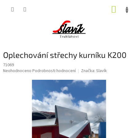
Přejít
NÁKUP
na
obsah
KOŠÍK
Oplechování střechy kurníku K200
71069
Průměrné
Neohodnoceno
Podrobnosti hodnocení
Značka:
Slavík
hodnocení
produktu
je
0,0
z
5
hvězdiček.