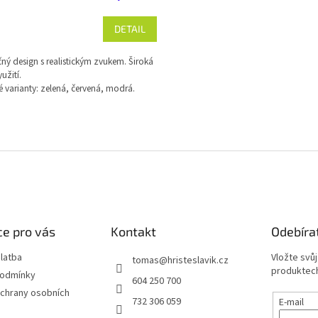
DETAIL
ný design s realistickým zvukem. Široká
užití.
 varianty: zelená, červená, modrá.
O
v
l
á
d
a
c
í
e pro vás
Kontakt
Odebíra
p
r
latba
Vložte svů
tomas
@
hristeslavik.cz
v
produktech
podmínky
604 250 700
k
chrany osobních
y
732 306 059
E-mail
v