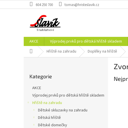
Přejít
604 250 700
tomas@hristeslavik.cz
na
obsah
AKCE
Výprodej prvků pro dětská hřiště skladem
Domů
Hřiště na zahradu
Doplňky na hřiště
P
Zvon
o
Přeskočit
s
Kategorie
kategorie
Nejpr
t
r
AKCE
a
Výprodej prvků pro dětská hřiště skladem
n
Hřiště na zahradu
n
í
Dětské skluzavky na zahradu
p
Dětská hřiště
a
Dětské domečky