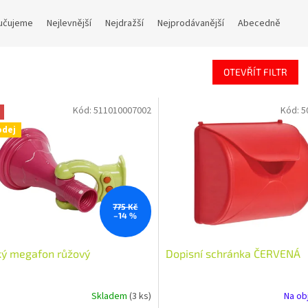
učujeme
Nejlevnější
Nejdražší
Nejprodávanější
Abecedně
OTEVŘÍT FILTR
Kód:
511010007002
Kód:
5
odej
775 Kč
–14 %
ký megafon růžový
Dopisní schránka ČERVENÁ
Skladem
(3 ks)
Na ob