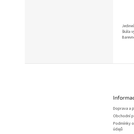
Jedineč
škála vy
Barevné
Z
á
p
a
t
Informac
í
Doprava a p
Obchodní 
Podmínky o
údajů