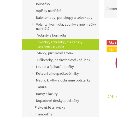
n
Ř
Houpačky
e
a
Dopor
Doplňky na hřiště
l
z
Dalekohledy, periskopy a teleskopy
e
Volanty, kormidla, zvonky a jiné hračky
n
na hřiště
í
Volanty a kormidla
p
V
Zvonky, schránky, megafony,
r
Akce
ý
telefony, zrcadla
o
Výpr
p
Vlajky, piknikový stolek
d
i
u
Piškvorky, basketbalový koš, box
s
k
Lezecí a šplhací doplňky
p
t
Kotvení a houpačkové háky
r
ů
o
Madla, krytky a ochranné polštářky
d
Tabule
u
Barvy a lazury
Děts
k
Dopadové desky, podložky
t
Pískoviště a lavičky
ů
Trampolíny