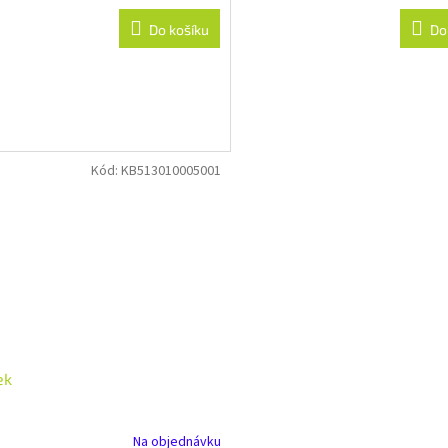
Do košíku
Do
Kód:
KB513010005001
ek
Na objednávku