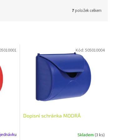
7
položek celkem
05010001
Kód:
505010004
Dopisní schránka MODRÁ
jednávku
Skladem
(3 ks)