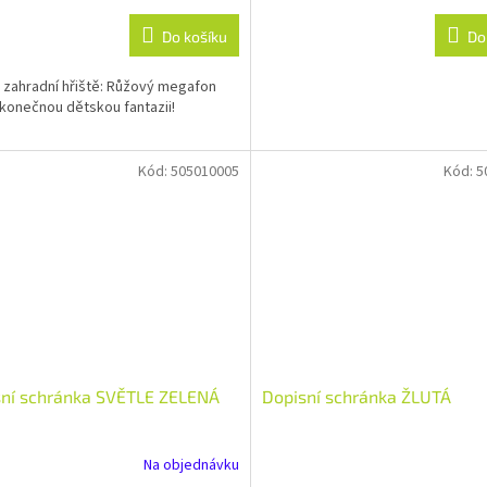
Do košíku
Do
 zahradní hřiště: Růžový megafon
konečnou dětskou fantazii!
Kód:
505010005
Kód:
5
sní schránka SVĚTLE ZELENÁ
Dopisní schránka ŽLUTÁ
Na objednávku