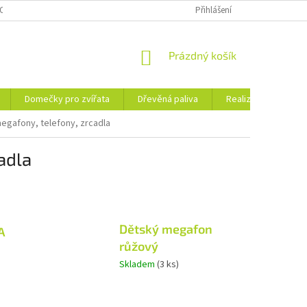
OSOBNÍCH ÚDAJŮ
KE STAŽENÍ
PORADNA
Přihlášení
BLOG
NÁKUPNÍ
Prázdný košík
KOŠÍK
Domečky pro zvířata
Dřevěná paliva
Realizace
Ko
egafony, telefony, zrcadla
adla
Dětský megafon
A
růžový
Skladem
(3 ks)