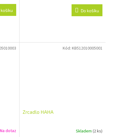
 košíku
Do košíku
05010003
Kód:
KB512010005001
Zrcadlo HAHA
Na dotaz
Skladem
(2 ks)