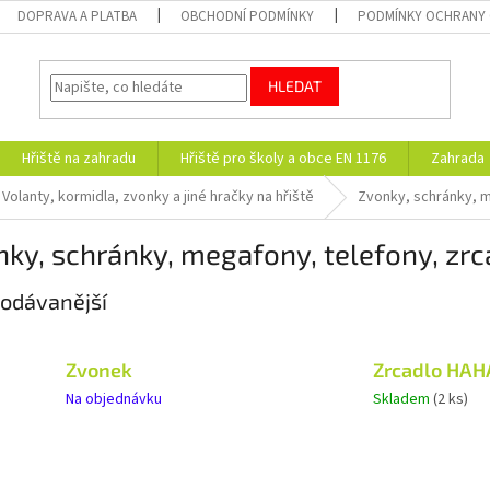
DOPRAVA A PLATBA
OBCHODNÍ PODMÍNKY
PODMÍNKY OCHRANY 
HLEDAT
Hřiště na zahradu
Hřiště pro školy a obce EN 1176
Zahrada
Volanty, kormidla, zvonky a jiné hračky na hřiště
Zvonky, schránky, m
ky, schránky, megafony, telefony, zrc
odávanější
Zvonek
Zrcadlo HAH
Na objednávku
Skladem
(2 ks)