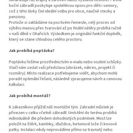
nenarušuje ráz krajiny a zároveň nabízí vysokou nosnost. Pevné
boční zábradlí poskytuje spolehlivou oporu pro děti i seniory,
což z této lávky činí ideální volbu pro obce, naučné stezky a
penziony.
Protože si zakládáme na poctivém řemesle, celý proces od
výběru masivu přes tvarování až po finální nátěry probíhá ručně
v naší dílně v Ohařicích. Výsledkem je originální funkční doplněk,
který se stane chloubou celého prostoru.
Jak probíhá poptávka?
Poptávku řešíme prostřednictvím e-mailu nebo osobní schůzky.
Stačí nám zaslat vaši představu (obrázek, nákres, projekt či
rozměry). Místo realizace potřebujeme vidět, abychom mohli
poradit optimální řešení, následně zpracujeme návrh a cenovou
kalkulaci.
Jak probíhá montáž?
K zákazníkovi přijíždí náš montážní tým. Zahradní můstek je
přivezen v celku včetně zábradlí. Umístění do terénu probíhá
individuálně dle předem dohodnutých podmínek. Most lze
položit na štěrk, kamínky, dlaždice, betonové lože či kovové
patky. Instalaci nikdy neprovádíme přímo na travnatý nebo