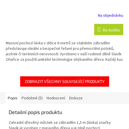
Na objednávku
Do košíku
Masivní pochozí lávka v délce 6 metrů se stabilním zábradlím
představuje ideální a bezpečné řešení pro přemostění potoků,
jezírek či terénních nerovností. Vyrobeno v naší rodinné dílně Slavík
Ohařice za použití unikátní technologie ohýbaného dřeva. Každý kus
je ručně opracovaný a lakovaný zakázkový originál s tradicí přes 20
let. Perfektní volba pro městské parky, hotelové areály i velké
soukromé zahrady.
ZOBRAZIT VŠECHNY SOUVISEJÍCÍ PRODUKTY
Popis
Podobné (5)
Hodnocení
Diskuze
Detailní popis produktu
Zahradní dřevěný můstek se zábradlím 1,5 m (lávka) značky
Slavík je vyroben z masivního dřeva a je plně pochozí.