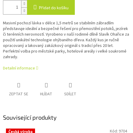
Přidat do košíku
Masivní pochozí lávka v délce 1,5 metrů se stabilním zábradlím
představuje ideální a bezpečné řešení pro přemostění potoků, jezírek
či terénních nerovností. Vyrobeno v naší rodinné dílně Slavík Ohařice za
použití unikátní technologie ohýbaného dřeva. Každý kus je ručně
opracovaný a lakovaný zakázkový originál s tradicí přes 20 let.
Perfektní volba pro městské parky, hotelové areály i velké soukromé
zahrady.
Detailní informace
ZEPTAT SE
HLÍDAT
SDÍLET
Související produkty
Kód:
9704
Česká výroba