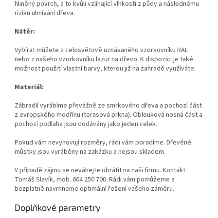
hliněný povrch, a to kvůli vzlínající vlhkosti z půdy a následnému
riziku uhnívání dřeva.
Nátěr:
Vybírat můžete z celosvětově uznávaného vzorkovníku RAL
nebo z našeho vzorkovníku lazur na dřevo. K dispozici je také
možnost použití vlastní barvy, kterou již na zahradě využíváte.
Materiál:
Zábradlí vyrábíme převážně ze smrkového dřeva a pochozí část
z evropského modřínu (terasová prkna). Oblouková nosná část a
pochozí podlaha jsou dodávány jako jeden celek.
Pokud vám nevyhovují rozměry, rádi vám poradíme. Dřevěné
můstky jsou vyráběny na zakázku a nejsou skladem.
V případě zájmu se neváhejte obrátit na naši firmu. Kontakt:
Tomáš Slavík, mob. 604 250 700. Rádi vám pomůžeme a
bezplatně navrhneme optimální řešení vašeho záměru.
Doplňkové parametry