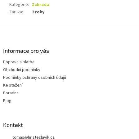
Kategorie
:
Zahrada
Záruka
:
2 roky
Z
á
p
a
Informace pro vás
t
Doprava a platba
í
Obchodní podmínky
Podmínky ochrany osobních údajů
Ke stažení
Poradna
Blog
Kontakt
tomas
@
hristeslavik.cz