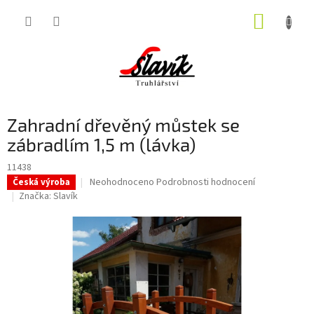
Přejít
NÁKUP
na
obsah
KOŠÍK
Zahradní dřevěný můstek se
zábradlím 1,5 m (lávka)
11438
Průměrné
Neohodnoceno
Podrobnosti hodnocení
Česká výroba
hodnocení
Značka:
Slavík
produktu
je
0,0
z
5
hvězdiček.