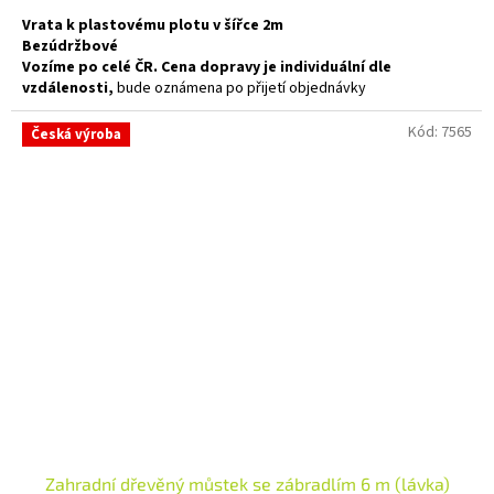
Vrata k plastovému plotu v šířce 2m
Bezúdržbové
Vozíme po celé ČR. Cena dopravy je individuální dle
vzdálenosti,
bude oznámena po přijetí objednávky
Kód:
7565
Česká výroba
Zahradní dřevěný můstek se zábradlím 6 m (lávka)