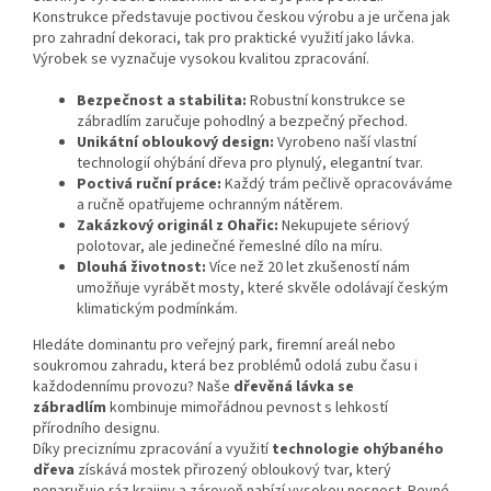
Konstrukce představuje poctivou českou výrobu a je určena jak
pro zahradní dekoraci, tak pro praktické využití jako lávka.
Výrobek se vyznačuje vysokou kvalitou zpracování.
Bezpečnost a stabilita:
Robustní konstrukce se
zábradlím zaručuje pohodlný a bezpečný přechod.
Unikátní obloukový design:
Vyrobeno naší vlastní
technologií ohýbání dřeva pro plynulý, elegantní tvar.
Poctivá ruční práce:
Každý trám pečlivě opracováváme
a ručně opatřujeme ochranným nátěrem.
Zakázkový originál z Ohařic:
Nekupujete sériový
polotovar, ale jedinečné řemeslné dílo na míru.
Dlouhá životnost:
Více než 20 let zkušeností nám
umožňuje vyrábět mosty, které skvěle odolávají českým
klimatickým podmínkám.
Hledáte dominantu pro veřejný park, firemní areál nebo
soukromou zahradu, která bez problémů odolá zubu času i
každodennímu provozu? Naše
dřevěná lávka se
zábradlím
kombinuje mimořádnou pevnost s lehkostí
přírodního designu.
Díky preciznímu zpracování a využití
technologie ohýbaného
dřeva
získává mostek přirozený obloukový tvar, který