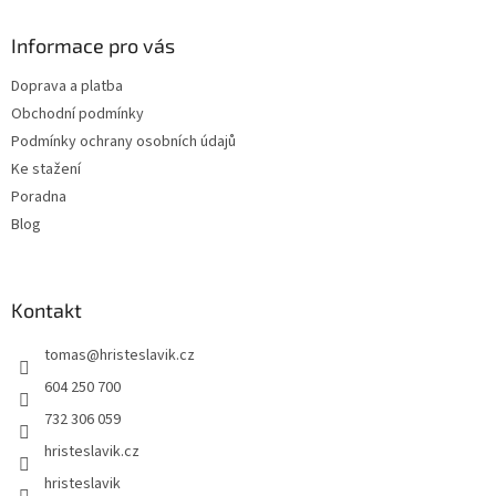
p
a
Informace pro vás
t
Doprava a platba
í
Obchodní podmínky
Podmínky ochrany osobních údajů
Ke stažení
Poradna
Blog
Kontakt
tomas
@
hristeslavik.cz
604 250 700
732 306 059
hristeslavik.cz
hristeslavik