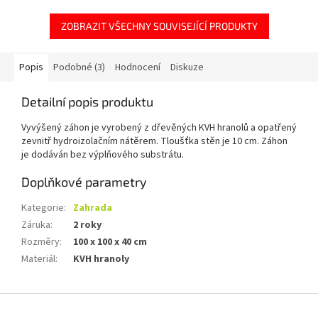
ZOBRAZIT VŠECHNY SOUVISEJÍCÍ PRODUKTY
Popis
Podobné (3)
Hodnocení
Diskuze
Detailní popis produktu
Vyvýšený záhon je vyrobený z dřevěných KVH hranolů a opatřený
zevnitř hydroizolačním nátěrem. Tloušťka stěn je 10 cm. Záhon
je dodáván bez výplňového substrátu.
Doplňkové parametry
Kategorie
:
Zahrada
Záruka
:
2 roky
Rozměry
:
100 x 100 x 40 cm
Materiál
:
KVH hranoly
Z
á