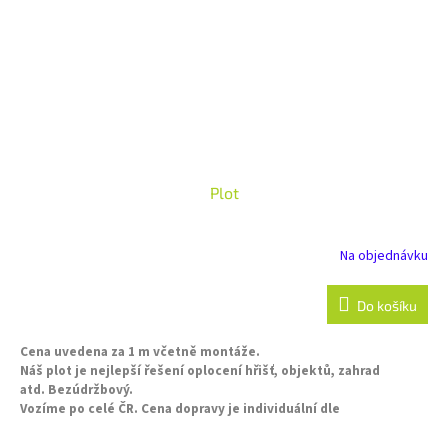
Plot
Na objednávku
Do košíku
Cena uvedena za 1 m včetně montáže.
Náš plot je nejlepší řešení oplocení hřišť, objektů, zahrad
atd. Bezúdržbový.
Vozíme po celé ČR. Cena dopravy je individuální dle
vzdálenosti, bude oznámena po přijetí objednávky.