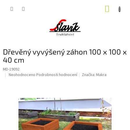
Přejít
NÁKUP
na
obsah
KOŠÍK
Dřevěný vyvýšený záhon 100 x 100 x
40 cm
MD-19092
Průměrné
Neohodnoceno
Podrobnosti hodnocení
Značka:
Makra
hodnocení
produktu
je
0,0
z
5
hvězdiček.