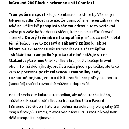
InGround 280 Black s ochrannou sítí Comfort
Trampolína a sport -
to je kombinace, o které by Vás asi jen
tak nenapadla. Věděli jste ale, že trampolína je nejen zábava, ale
také neuvěřitelně
prospívá vašemu zdraví
? Je to perfektní
volba pro vaše každodenní cvičení, kde si sami určíte úroveň
intenzity.
Dobrý trénink na trampolíně
je něco, co může dělat
téměř každý, a je to
zdravý a zábavný způsob, jak se
hýbat.
Ve skutečnosti vás trampolína dělá šťastnějšími
-
skákání na trampolíně prokazatelně snižuje stres
.
Skákání zvyšuje množství kyslíku v krvi, což zlepšuje krevní
oběh. To má dvě výhody: pročistí vaše plíce a pokožku, ale také
vám to poskytne
pocit relaxace
.
Trampolíny tedy
rozhodně nejsou jen pro děti.
Použití trampolíny na sport a
(kondiční) cvičení rozhodně můžeme doporučit.
Pokud nechcete kulatou trampolínu, ale něco trochu jiného, ​​
můžete si koupit obdélníkovou trampolínu
Ultim Favorit
InGround 280 Green.
Tato trampolína má ochranný okraj silný (30
mm) a široký (390 mm), z voděodolného PVC
. Obdélníkový tvar
dělá trampolínu zajímavou.