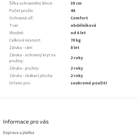
Šířka ochranného límce
:
38 cm
Počet pružin
:
44
Ochranná síť
:
Comfort
Tvar
:
obdélníková
Vhodné
:
od 6 let
Celková nosnost
:
70 kg
Záruka - rám
:
8 let
Záruka - ochranný kryt na
2 roky
pružiny
:
Záruka - pružiny
:
2 roky
Záruka - skákací plocha
:
2 roky
Určeno pro
:
soukromé použití
Z
á
p
a
Informace pro vás
t
Doprava a platba
í