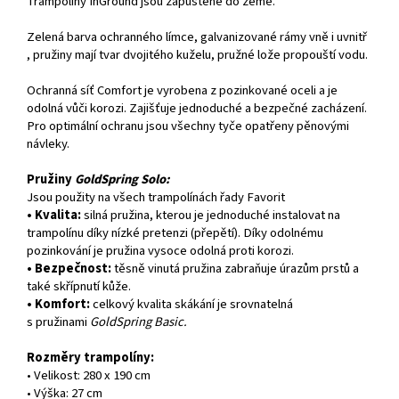
Trampolíny InGround jsou zapuštěné do země.
Zelená barva ochranného límce, galvanizované rámy vně i uvnitř
, pružiny mají tvar dvojitého kuželu, pružné lože propouští vodu.
Ochranná síť Comfort je vyrobena z pozinkované oceli a je
odolná vůči korozi. Zajišťuje jednoduché a bezpečné zacházení.
Pro optimální ochranu jsou všechny tyče opatřeny pěnovými
návleky.
Pružiny
GoldSpring Solo:
Jsou použity na všech trampolínách řady Favorit
• Kvalita:
silná pružina, kterou je jednoduché instalovat na
trampolínu díky nízké pretenzi (přepětí). Díky odolnému
pozinkování je pružina vysoce odolná proti korozi.
• Bezpečnost:
těsně vinutá pružina zabraňuje úrazům prstů a
také skřípnutí kůže.
• Komfort:
celkový kvalita skákání je srovnatelná
s pružinami
GoldSpring Basic.
Rozměry trampolíny:
• Velikost: 280 x 190 cm
• Výška: 27 cm