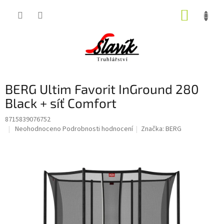
Přejít
NÁKUP
na
obsah
KOŠÍK
BERG Ultim Favorit InGround 280
Black + síť Comfort
8715839076752
Průměrné
Neohodnoceno
Podrobnosti hodnocení
Značka:
BERG
hodnocení
produktu
je
0,0
z
5
hvězdiček.