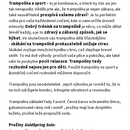
Trampolína a sport -
to je kombinace, o které by Vás asi jen
tak nenapadla. Věděli jste ale, že trampolína je nejen zábava, ale
také neuvěřitelně
prospívá vašemu zdraví
? Je to perfektní
volba pro vaše každodenní cvičení, kde si sami určíte úroveň
intenzity.
Dobrý trénink na trampolíně
je něco, co může dělat
téměř každý, a je to
zdravý a zábavný způsob, jak se
hýbat.
Ve skutečnosti vás trampolína dělá šťastnějšími
-
skákání na trampolíně prokazatelně snižuje stres
.
Skákání zvyšuje množství kyslíku v krvi, což zlepšuje krevní
oběh. To má dvě výhody: pročistí vaše plíce a pokožku, ale také
vám to poskytne
pocit relaxace
.
Trampolíny tedy
rozhodně nejsou jen pro děti.
Použití trampolíny na sport a
(kondiční) cvičení rozhodně můžeme doporučit.
Trampolíny jsou neodolatelné. Jejich výhodou je rovněž to, že si
na nich udržujete kondici, trénujete obratnost a rovnováhu.
Trampolína základní řady Favorit. Černá barva ochranného límce,
galvanizované rámy vně i uvnitř , pružiny mají tvar dvojitého
kuželu, pružné lože propouští vodu.
Pružiny
GoldSpring Solo: