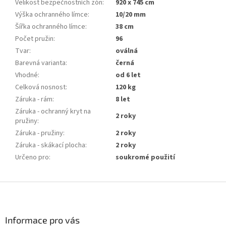
Velikost bezpečnostních zón
:
920 x 745 cm
Výška ochranného límce
:
10/20 mm
Šířka ochranného límce
:
38 cm
Počet pružin
:
96
Tvar
:
oválná
Barevná varianta
:
černá
Vhodné
:
od 6 let
Celková nosnost
:
120 kg
Záruka - rám
:
8 let
Záruka - ochranný kryt na
2 roky
pružiny
:
Záruka - pružiny
:
2 roky
Záruka - skákací plocha
:
2 roky
Určeno pro
:
soukromé použití
Z
á
p
a
Informace pro vás