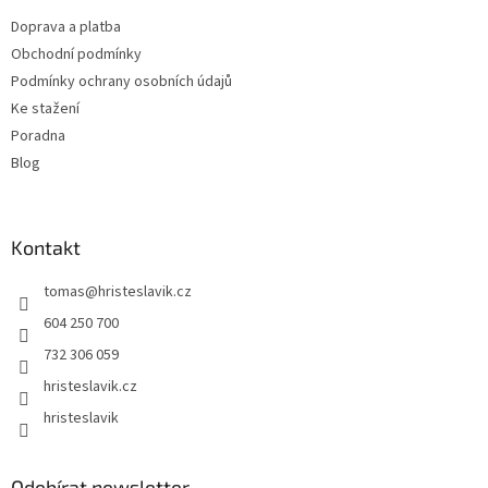
t
Doprava a platba
í
Obchodní podmínky
Podmínky ochrany osobních údajů
Ke stažení
Poradna
Blog
Kontakt
tomas
@
hristeslavik.cz
604 250 700
732 306 059
hristeslavik.cz
hristeslavik
Odebírat newsletter