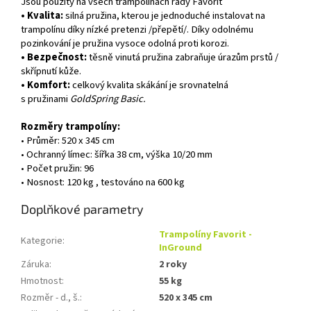
Jsou použity na všech trampolínách řady Favorit
• Kvalita:
silná pružina, kterou je jednoduché instalovat na
trampolínu díky nízké pretenzi /přepětí/. Díky odolnému
pozinkování je pružina vysoce odolná proti korozi.
• Bezpečnost:
těsně vinutá pružina zabraňuje úrazům prstů /
skřípnutí kůže.
• Komfort:
celkový kvalita skákání je srovnatelná
s pružinami
GoldSpring Basic.
Rozměry trampolíny:
• Průměr: 520 x 345 cm
• Ochranný límec: šířka 38 cm, výška 10/20 mm
• Počet pružin: 96
• Nosnost: 120 kg , testováno na 600 kg
Doplňkové parametry
Trampolíny Favorit -
Kategorie
:
InGround
Záruka
:
2 roky
Hmotnost
:
55 kg
Rozměr - d., š.
:
520 x 345 cm