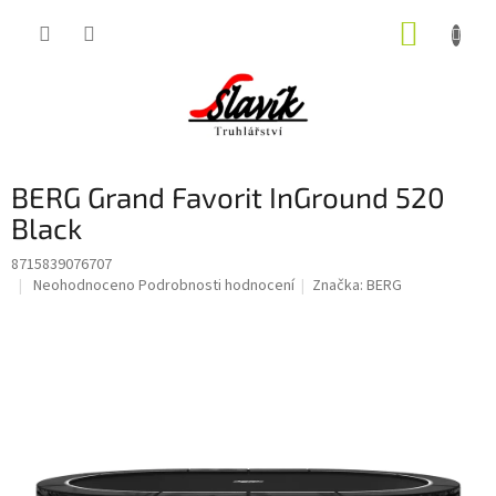
Přejít
NÁKUP
na
obsah
KOŠÍK
BERG Grand Favorit InGround 520
Black
8715839076707
Průměrné
Neohodnoceno
Podrobnosti hodnocení
Značka:
BERG
hodnocení
produktu
je
0,0
z
5
hvězdiček.