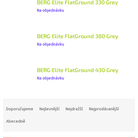
BERG Elite FlatGround 330 Grey
Na objednávku
BERG Elite FlatGround 380 Grey
Na objednávku
BERG Elite FlatGround 430 Grey
Na objednávku
Ř
a
Doporučujeme
Nejlevnější
Nejdražší
Nejprodávanější
z
e
Abecedně
n
í