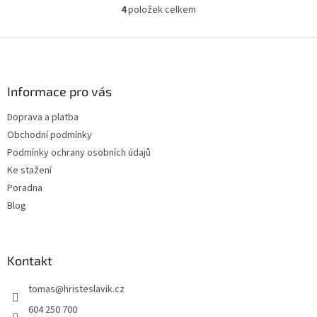
4
položek celkem
O
v
l
Z
á
á
d
p
a
a
Informace pro vás
c
t
í
Doprava a platba
í
p
Obchodní podmínky
r
v
Podmínky ochrany osobních údajů
k
Ke stažení
y
Poradna
v
ý
Blog
p
i
s
u
Kontakt
tomas
@
hristeslavik.cz
604 250 700