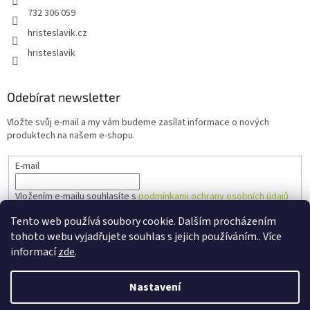
732 306 059
hristeslavik.cz
hristeslavik
Odebírat newsletter
Vložte svůj e-mail a my vám budeme zasílat informace o nových
produktech na našem e-shopu.
E-mail
Vložením e-mailu souhlasíte s
podmínkami ochrany osobních údajů
Tento web používá soubory cookie. Dalším procházením
PŘIHLÁSIT SE
tohoto webu vyjadřujete souhlas s jejich používáním.. Více
informací
zde
.
Nastavení
Vytvořil Shoptet