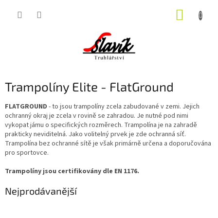
Přejít
NÁKUP
na
obsah
KOŠÍK
Trampolíny Elite - FlatGround
FLATGROUND
- to jsou trampolíny zcela zabudované v zemi. Jejich
ochranný okraj je zcela v rovině se zahradou. Je nutné pod nimi
vykopat jámu o specifických rozměrech. Trampolína je na zahradě
prakticky neviditelná. Jako volitelný prvek je zde ochranná síť.
Trampolína bez ochranné sítě je však primárně určena a doporučována
pro sportovce.
Trampolíny jsou certifikovány dle EN 1176.
Nejprodávanější