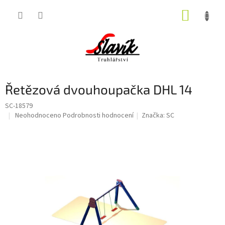
Přejít
NÁKUP
na
obsah
KOŠÍK
Řetězová dvouhoupačka DHL 14
SC-18579
Průměrné
Neohodnoceno
Podrobnosti hodnocení
Značka:
SC
hodnocení
produktu
je
0,0
z
5
hvězdiček.