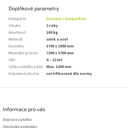
Doplňkové parametry
Kategorie
:
Sestavy s houpačkou
Záruka
:
2 roky
Hmotnost
:
100 kg
Materiál
:
smrk a ocel
Rozměry
:
3700 x 1900 mm
Minimální prostor
:
7200 x 3700 mm
Věk
:
4 – 12 let
Výška volného pádu
:
Max. 1200 mm
Dopadová plocha
:
certifikovaná dle normy
Z
á
p
a
Informace pro vás
t
Doprava a platba
í
Obchodní podmínky