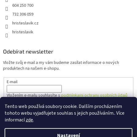
604 250 700
732 306 059
hristeslavik.cz
hristeslavik
Odebírat newsletter
Vložte svůj e-mail a my vám budeme zasílat informace o nových
produktech na našem e-shopu.
E-mail
Vložením e-mailu souhlasíte s
podmínkami ochrany osobních údajů
Tento web používá soubory cookie. Dalším procházením
PŘIHLÁSIT SE
tohoto webu vyjadřujete souhlas s jejich používáním.. Více
informací
zde
.
Nastavení
Vytvořil Shoptet