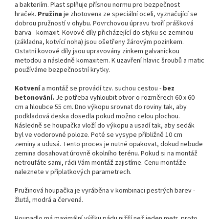
a bakteriím. Plast splňuje přísnou normu pro bezpečnost
hraček.
Pružina
je zhotovena ze speciální oceli, vyznačující se
dobrou pružností v ohybu. Povrchovou úpravu tvoří prášková
barva - komaxit. Kovové díly přicházející do styku se zeminou
(základna, kotvící noha) jsou ošetřeny žárovým pozinkem.
Ostatní kovové díly jsou upravovány zinkem galvanickou
metodou a následně komaxitem. K uzavření hlavic šroubů a matic
používáme bezpečnostní krytky.
Kotvení
a montáž se provádí tzv. suchou cestou -
bez
betonování.
Je potřeba vyhloubit otvor o rozměrech 60 x 60
cm a hloubce 55 cm. Dno výkopu srovnat do roviny tak, aby
podkladová deska dosedla pokud možno celou plochou.
Následně se houpačka vloží do výkopu a usadí tak, aby sedák
byl ve vodorovné poloze. Poté se vysype přibližně 10 cm
zeminy a udusá. Tento proces je nutné opakovat, dokud nebude
zemina dosahovat úrovně okolního terénu. Pokud si na montáž
netroufáte sami, rádi Vám montáž zajistíme. Cenu montáže
naleznete v příplatkových parametrech.
Pružinová houpačka je vyráběna v kombinaci pestrých barev -
žlutá, modrá a červená.
Houpadlo má maximální výšku pádu nižší než jeden metr, proto