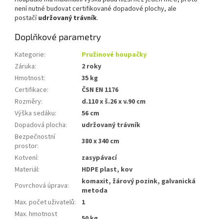
není nutné budovat certifikované dopadové plochy, ale
postačí
udržovaný trávník
.
Doplňkové parametry
Kategorie
:
Pružinové houpačky
Záruka
:
2 roky
Hmotnost
:
35 kg
Certifikace
:
ČSN EN 1176
Rozměry
:
d.110 x š.26 x v.90 cm
Výška sedáku
:
56 cm
Dopadová plocha
:
udržovaný trávník
Bezpečnostní
380 x 340 cm
prostor
:
Kotvení
:
zasypávací
Materiál
:
HDPE plast, kov
komaxit, žárový pozink, galvanická
Povrchová úprava
:
metoda
Max. počet uživatelů
:
1
Max. hmotnost
50 kg