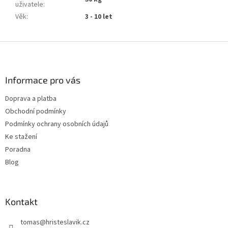
uživatele
:
Věk
:
3 - 10 let
Z
á
p
a
Informace pro vás
t
Doprava a platba
í
Obchodní podmínky
Podmínky ochrany osobních údajů
Ke stažení
Poradna
Blog
Kontakt
tomas
@
hristeslavik.cz