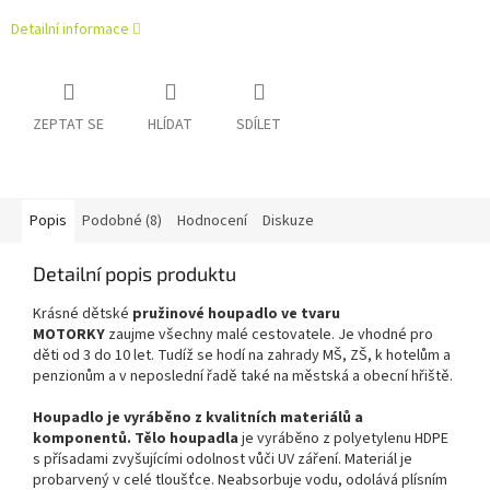
Detailní informace
ZEPTAT SE
HLÍDAT
SDÍLET
Popis
Podobné (8)
Hodnocení
Diskuze
Detailní popis produktu
Krásné dětské
pružinové houpadlo ve tvaru
MOTORKY
zaujme všechny malé cestovatele. Je vhodné pro
děti od 3 do 10 let. Tudíž se hodí na zahrady MŠ, ZŠ, k hotelům a
penzionům a v neposlední řadě také na městská a obecní hřiště.
Houpadlo je vyráběno z kvalitních materiálů a
komponentů. Tělo houpadla
je vyráběno z polyetylenu HDPE
s přísadami zvyšujícími odolnost vůči UV záření. Materiál je
probarvený v celé tloušťce. Neabsorbuje vodu, odolává plísním