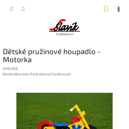
Přejít
NÁKUP
na
obsah
KOŠÍK
Dětské pružinové houpadlo -
Motorka
SH91004
Průměrné
Neohodnoceno
Podrobnosti hodnocení
hodnocení
produktu
je
0,0
z
5
hvězdiček.