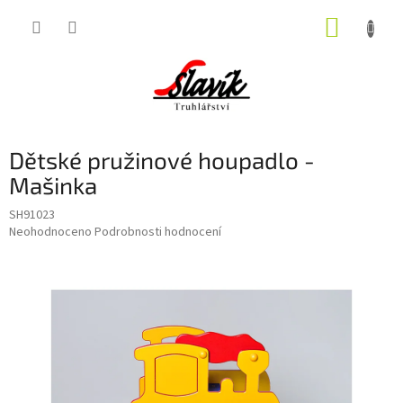
Přejít
NÁKUP
na
obsah
KOŠÍK
Dětské pružinové houpadlo -
Mašinka
SH91023
Průměrné
Neohodnoceno
Podrobnosti hodnocení
hodnocení
produktu
je
0,0
z
5
hvězdiček.