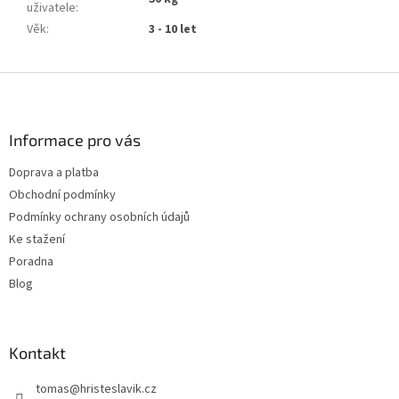
uživatele
:
Věk
:
3 - 10 let
Z
á
p
a
Informace pro vás
t
Doprava a platba
í
Obchodní podmínky
Podmínky ochrany osobních údajů
Ke stažení
Poradna
Blog
Kontakt
tomas
@
hristeslavik.cz