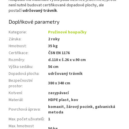
není nutné budovat certifikované dopadové plochy, ale
postačí
udržovaný trávník
.
Doplňkové parametry
Kategorie
:
Pružinové houpačky
Záruka
:
2 roky
Hmotnost
:
35 kg
Certifikace
:
ČSN EN 1176
Rozměry
:
d.110 x š.26 x v.90 cm
Výška sedáku
:
56 cm
Dopadová plocha
:
udržovaný trávník
Bezpečnostní
380 x 340 cm
prostor
:
Kotvení
:
zasypávací
Materiál
:
HDPE plast, kov
komaxit, žárový pozink, galvanická
Povrchová úprava
:
metoda
Max. počet uživatelů
:
1
Max. hmotnost
50 kg