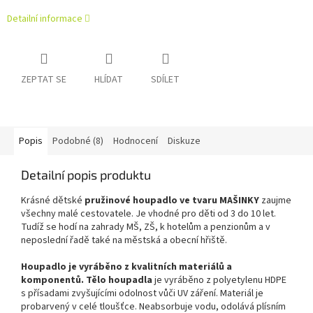
Detailní informace
ZEPTAT SE
HLÍDAT
SDÍLET
Popis
Podobné (8)
Hodnocení
Diskuze
Detailní popis produktu
Krásné dětské
pružinové houpadlo ve tvaru MAŠINKY
zaujme
všechny malé cestovatele. Je vhodné pro děti od 3 do 10 let.
Tudíž se hodí na zahrady MŠ, ZŠ, k hotelům a penzionům a v
neposlední řadě také na městská a obecní hřiště.
Houpadlo je vyráběno z kvalitních materiálů a
komponentů. Tělo houpadla
je vyráběno z polyetylenu HDPE
s přísadami zvyšujícími odolnost vůči UV záření. Materiál je
probarvený v celé tloušťce. Neabsorbuje vodu, odolává plísním