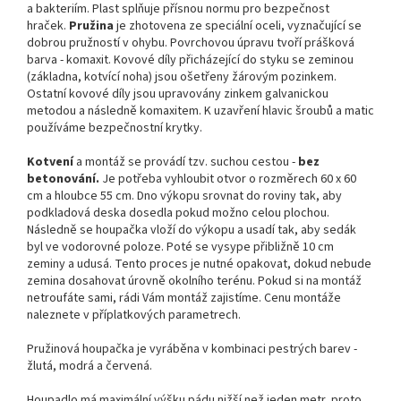
a bakteriím. Plast splňuje přísnou normu pro bezpečnost
hraček.
Pružina
je zhotovena ze speciální oceli, vyznačující se
dobrou pružností v ohybu. Povrchovou úpravu tvoří prášková
barva - komaxit. Kovové díly přicházející do styku se zeminou
(základna, kotvící noha) jsou ošetřeny žárovým pozinkem.
Ostatní kovové díly jsou upravovány zinkem galvanickou
metodou a následně komaxitem. K uzavření hlavic šroubů a matic
používáme bezpečnostní krytky.
Kotvení
a montáž se provádí tzv. suchou cestou -
bez
betonování.
Je potřeba vyhloubit otvor o rozměrech 60 x 60
cm a hloubce 55 cm. Dno výkopu srovnat do roviny tak, aby
podkladová deska dosedla pokud možno celou plochou.
Následně se houpačka vloží do výkopu a usadí tak, aby sedák
byl ve vodorovné poloze. Poté se vysype přibližně 10 cm
zeminy a udusá. Tento proces je nutné opakovat, dokud nebude
zemina dosahovat úrovně okolního terénu. Pokud si na montáž
netroufáte sami, rádi Vám montáž zajistíme. Cenu montáže
naleznete v příplatkových parametrech.
Pružinová houpačka je vyráběna v kombinaci pestrých barev -
žlutá, modrá a červená.
Houpadlo má maximální výšku pádu nižší než jeden metr, proto