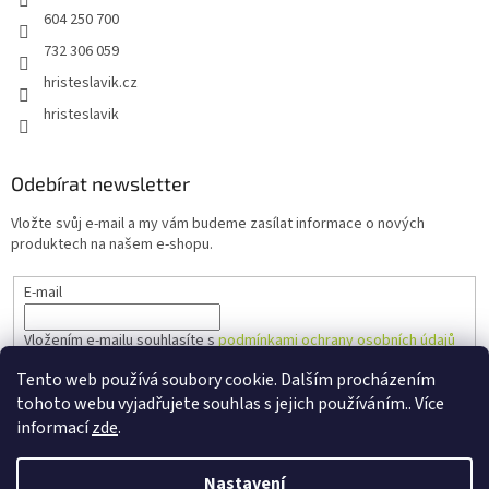
604 250 700
732 306 059
hristeslavik.cz
hristeslavik
Odebírat newsletter
Vložte svůj e-mail a my vám budeme zasílat informace o nových
produktech na našem e-shopu.
E-mail
Vložením e-mailu souhlasíte s
podmínkami ochrany osobních údajů
Tento web používá soubory cookie. Dalším procházením
PŘIHLÁSIT SE
tohoto webu vyjadřujete souhlas s jejich používáním.. Více
informací
zde
.
Nastavení
Vytvořil Shoptet