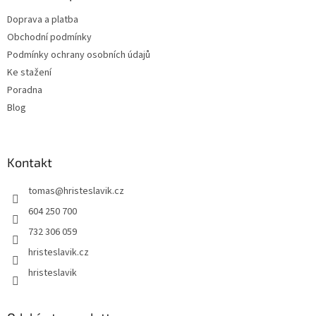
t
Doprava a platba
í
Obchodní podmínky
Podmínky ochrany osobních údajů
Ke stažení
Poradna
Blog
Kontakt
tomas
@
hristeslavik.cz
604 250 700
732 306 059
hristeslavik.cz
hristeslavik