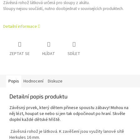
Závěsná rohož látková určená pro sloupy z akátu.
Sloupy nejsou součástí, nutno doobjednat v souvisejících produktech.
Detailní informace
ZEPTAT SE
HLÍDAT
SDÍLET
Popis
Hodnocení
Diskuze
Detailní popis produktu
Závěsný prvek, který dětem přinese spoustu zábavy! Mohou na
něj lézt, houpat se nebo si jen tak odpočinout po hraní. Skvěle
doplní každé dětské hřiště.
Závěsná rohož je látková. K zavěšení jsou využity lanové sítě
Herkules 16 mm.