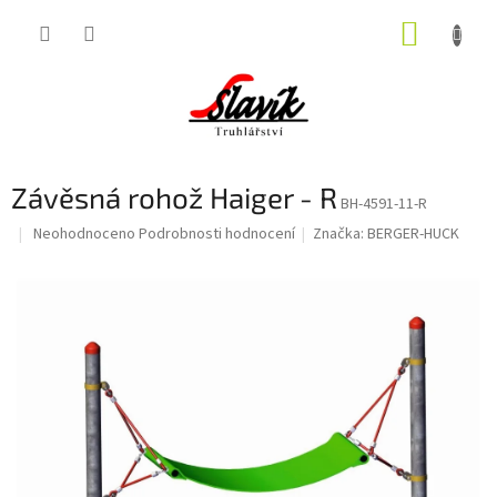
Přejít
NÁKUP
na
obsah
KOŠÍK
Závěsná rohož Haiger - R
BH-4591-11-R
Průměrné
Neohodnoceno
Podrobnosti hodnocení
Značka:
BERGER-HUCK
hodnocení
produktu
je
0,0
z
5
hvězdiček.