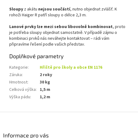
Sloupy
z akátu
nejsou součástí
, nutno objednat zvlášť. K
rohoži Haiger R patří sloupy o délce 2,3 m.
Lanové prvky lze mezi sebou libovolně kombinovat
, proto
je potřeba sloupy objednat samostatně. V případě zájmu o
kombinaci prvků nás neváhejte kontaktovat – rádi vám
připravíme řešení podle vašich představ.
Doplňkové parametry
Kategorie
:
Hřiště pro školy a obce EN 1176
Záruka
:
2 roky
Hmotnost
:
30 kg
Celková výška
:
1,5 m
Výška pádu
:
1,2 m
Z
á
p
a
Informace pro vás