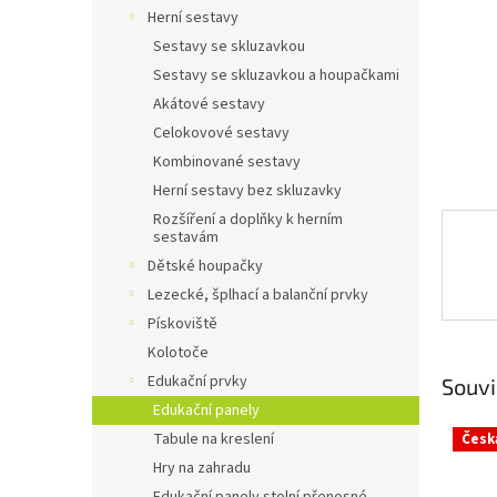
n
Herní sestavy
e
Sestavy se skluzavkou
l
Sestavy se skluzavkou a houpačkami
Akátové sestavy
Celokovové sestavy
Kombinované sestavy
Herní sestavy bez skluzavky
Rozšíření a doplňky k herním
sestavám
Dětské houpačky
Lezecké, šplhací a balanční prvky
Pískoviště
Kolotoče
Edukační prvky
Souvi
Edukační panely
Tabule na kreslení
Česk
Hry na zahradu