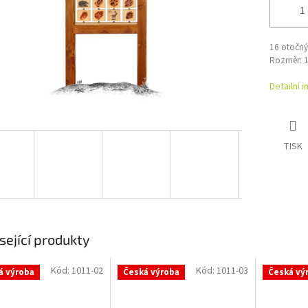
16 otočný
Rozměr: 1
Detailní 
TISK
sející produkty
Kód:
1011-02
Kód:
1011-03
á výroba
Česká výroba
Česká vý