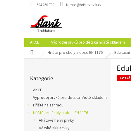
Přejít
604 250 700
tomas@hristeslavik.cz
na
obsah
AKCE
Výprodej prvků pro dětská hřiště skladem
Domů
Hřiště pro školy a obce EN 1176
Edukační
P
Eduk
o
Přeskočit
s
Kategorie
kategorie
Česká
t
r
AKCE
a
Výprodej prvků pro dětská hřiště skladem
n
Hřiště na zahradu
n
í
Hřiště pro školy a obce EN 1176
p
Akátové herní prvky
a
Dětské skluzavky