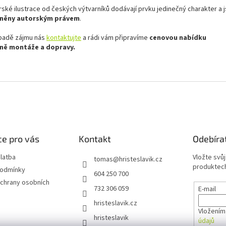
rské ilustrace od českých výtvarníků dodávají prvku jedinečný charakter a 
áněny autorským právem
.
ípadě zájmu nás
kontaktujte
a rádi vám připravíme
cenovou nabídku
tně
montáže a dopravy.
e pro vás
Kontakt
Odebíra
latba
Vložte svů
tomas
@
hristeslavik.cz
produktech
podmínky
604 250 700
chrany osobních
732 306 059
E-mail
hristeslavik.cz
Vložením
hristeslavik
údajů