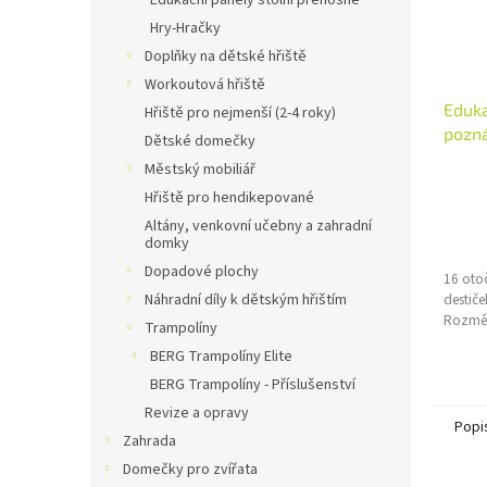
Edukační panely stolní přenosné
Hry-Hračky
Doplňky na dětské hřiště
Workoutová hřiště
Eduka
Hřiště pro nejmenší (2-4 roky)
pozná
Dětské domečky
Městský mobiliář
Hřiště pro hendikepované
Altány, venkovní učebny a zahradní
domky
Dopadové plochy
16 oto
destiče
Náhradní díly k dětským hřištím
Rozměr
Trampolíny
BERG Trampolíny Elite
BERG Trampolíny - Příslušenství
Revize a opravy
Popi
Zahrada
Domečky pro zvířata