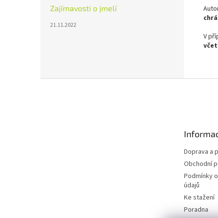
Zajímavosti o jmelí
Auto
chr
21.11.2022
V př
vče
Z
á
p
a
t
Informac
í
Doprava a p
Obchodní 
Podmínky o
údajů
Ke stažení
Poradna