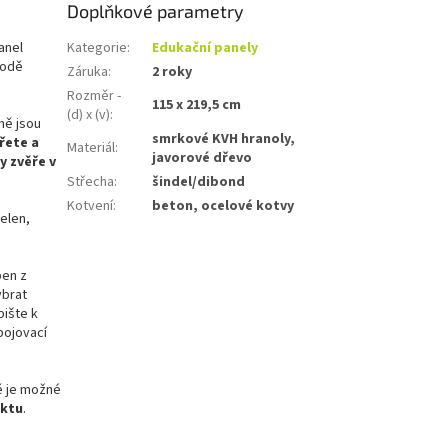
Doplňkové parametry
řednosti a
anel
Kategorie
:
Edukační panely
kce:
rodě
Záruka
:
2 roky
raktivní učení:
Rozměr -
115 x 219,5 cm
čné destičky
(d) x (v)
:
aně jsou
žňují dětem hravou
smrkové KVH hranoly,
řete a
Materiál
:
mou poznávat svět
javorové dřevo
y zvěře v
u přímo v přírodě.
Střecha
:
šindel/dibond
ustní provedení:
Kotvení
:
beton, ocelové kotvy
l o rozměrech 115 ×
jelen,
5 cm je připraven
 dlouhodobé
ovní využití.
ben z
fesionální
ybrat
alace:
V rámci
pište k
ch služeb nabízíme
pojovací
é odbornou
montáž
,
 zajistí stabilitu a
pečnost prvku.
ě je možné
uktu
.