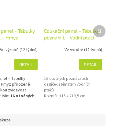
Další
 panel - Tabulky
Edukační panel - Tabulky
produkt
L - Hmyz
poznání L - Vodní ptáci
Ve výrobě (12 týdnů)
Ve výrobě (12 týdnů)
DETAIL
DETAIL
anel – Tabulky
16 otočných poznávacích
– Hmyz přirozeně
destiček s tématem vodních
skou zvídavost
ptáků.
ictvím
16 otočných
Rozměr: 115 x 219,5 cm.
ch destiček
s
ckou tématikou.
k je navržen pro
nstalaci na dětských
iskuze
škol a obcí, kde
zpečnostní normu