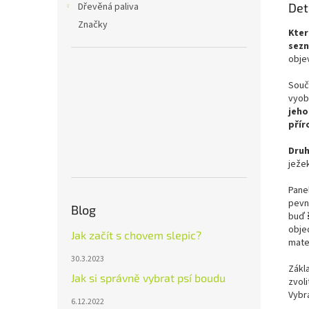
Det
Dřevěná paliva
Značky
Kter
sezn
objev
Souč
vyob
jeho
přír
Druh
ježe
Pane
pev
Blog
buď
obje
Jak začít s chovem slepic?
mate
30.3.2023
Zákl
Jak si správně vybrat psí boudu
zvoli
Vybr
6.12.2022