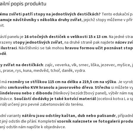
ailní popis produktu
Hlavní p
ému zvířeti patří stopy na jednotlivých destičkách?
Tento edukační p
konstru
amuje návštěvníky s několika druhy zvířat
, jejichž stopy můžeme v pří
it.
Inte
Oto
ástí panelu je
16 otočných destiček o velikosti 15 x 13 cm
. Na jedné str
umo
razeny
stopy jednotlivých zvířat
, na druhé straně pak najdete
název zví
for
 ilustraci
. Návštěvníci se tak mohou
hravou formou učit poznávat stop
hmyz
odě
.
Rob
Pane
y zvířat na destičkách
: zajíc, veverka, vlk, srnec, liška, jezevec, myšice, 
219,
k, prase, rys, kuna, medvěd, tchoř, daněk, vydra.
pro
venk
l má
rozměry se stříškou 115 cm na délku a 219,5 cm na výšku
. Je vyro
Pro
ného
smrkového KVH hranolu a javorového dřeva
.
Střechu
si můžete v
inst
šindelovou
nebo z dibondu
(hliníkový bezúdržbový panel), výběr nám na
naši
dnávce.
Součástí dodávky je také kotvící materiál
(ocelová kotva L a s
tak
riál) určený pro pevné zabetonování do terénu.
která
bez
adní varianty
nátěru jsou odstíny kaštan, dub nebo palisandr
, případn
t jiný odstín dle přání. Kompletní
vzorník naleznete ve fotogalerii prod
aný odstín nám napište k objednávce.