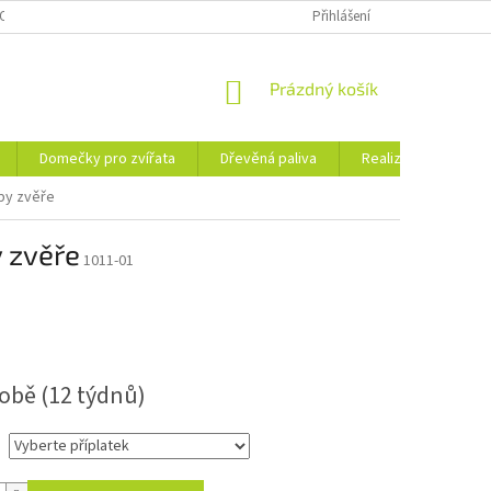
OSOBNÍCH ÚDAJŮ
KE STAŽENÍ
PORADNA
Přihlášení
BLOG
NÁKUPNÍ
Prázdný košík
KOŠÍK
Domečky pro zvířata
Dřevěná paliva
Realizace
Ko
opy zvěře
y zvěře
1011-01
robě (12 týdnů)