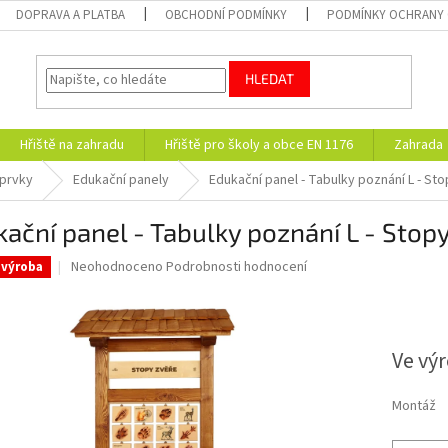
DOPRAVA A PLATBA
OBCHODNÍ PODMÍNKY
PODMÍNKY OCHRANY 
HLEDAT
Hřiště na zahradu
Hřiště pro školy a obce EN 1176
Zahrada
 prvky
Edukační panely
Edukační panel - Tabulky poznání L - St
ační panel - Tabulky poznání L - Stop
Průměrné
Neohodnoceno
Podrobnosti hodnocení
 výroba
hodnocení
produktu
1 Kč
je
0,0
Ve vý
z
5
hvězdiček.
Montáž