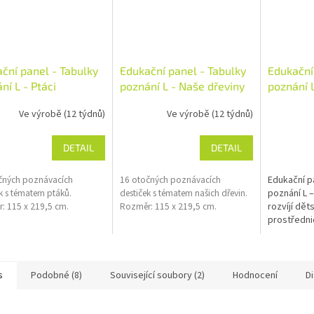
ční panel - Tabulky
Edukační panel - Tabulky
Edukační
ní L - Ptáci
poznání L - Naše dřeviny
poznání 
Ve výrobě (12 týdnů)
Ve výrobě (12 týdnů)
DETAIL
DETAIL
čných poznávacích
16 otočných poznávacích
Edukační p
k s tématem ptáků.
destiček s tématem našich dřevin.
poznání L 
: 115 x 219,5 cm.
Rozměr: 115 x 219,5 cm.
rozvíjí dět
prostředn
poznávací
entomologi
Tento prve
venkovní i
s
Podobné (8)
Související soubory (2)
Hodnocení
D
hřištích u 
splňuje
be
EN 1176
.