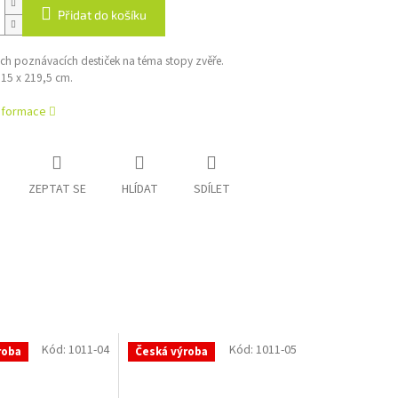
Přidat do košíku
ch poznávacích destiček na téma stopy zvěře.
15 x 219,5 cm.
informace
ZEPTAT SE
HLÍDAT
SDÍLET
Kód:
1011-04
Kód:
1011-05
roba
Česká výroba