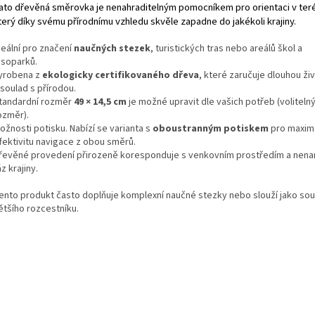
ato dřevěná směrovka je nenahraditelným pomocníkem pro orientaci v ter
terý díky svému přírodnímu vzhledu skvěle zapadne do jakékoli krajiny.
deální pro značení
naučných stezek
, turistických tras nebo areálů škol a
esoparků.
yrobena z
ekologicky certifikovaného dřeva
, které zaručuje dlouhou ži
 soulad s přírodou.
tandardní rozměr
49 × 14,5 cm
je možné upravit dle vašich potřeb (voliteln
ozměr).
ožnosti potisku. Nabízí se varianta s
oboustranným potiskem
pro maximá
fektivitu navigace z obou směrů.
řevěné provedení přirozeně koresponduje s venkovním prostředím a nena
áz krajiny.
ento produkt často doplňuje komplexní naučné stezky
nebo slouží jako so
ětšího rozcestníku.