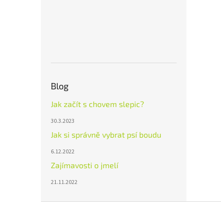
Blog
Jak začít s chovem slepic?
30.3.2023
Jak si správně vybrat psí boudu
6.12.2022
Zajímavosti o jmelí
21.11.2022
Z
á