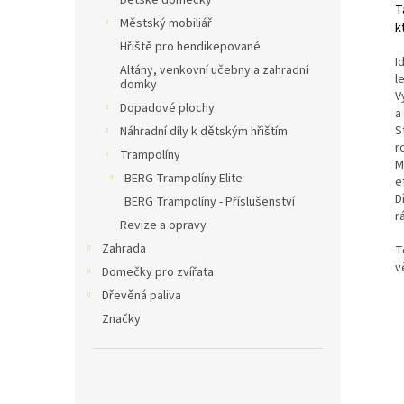
Dětské domečky
T
Městský mobiliář
k
Hřiště pro hendikepované
I
Altány, venkovní učebny a zahradní
l
domky
V
Dopadové plochy
a
S
Náhradní díly k dětským hřištím
r
Trampolíny
M
BERG Trampolíny Elite
e
D
BERG Trampolíny - Příslušenství
r
Revize a opravy
Zahrada
T
v
Domečky pro zvířata
Dřevěná paliva
Značky