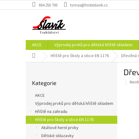
Přejít
604 250 700
tomas@hristeslavik.cz
na
obsah
AKCE
Výprodej prvků pro dětská hřiště skladem
Domů
Hřiště pro školy a obce EN 1176
Dřevěná 
P
Dře
o
Přeskočit
s
Prům
Neo
Kategorie
kategorie
t
hodn
r
prod
AKCE
a
je
Výprodej prvků pro dětská hřiště skladem
0,0
n
z
Hřiště na zahradu
n
5
í
Hřiště pro školy a obce EN 1176
hvěz
p
Akátové herní prvky
a
Dětské skluzavky