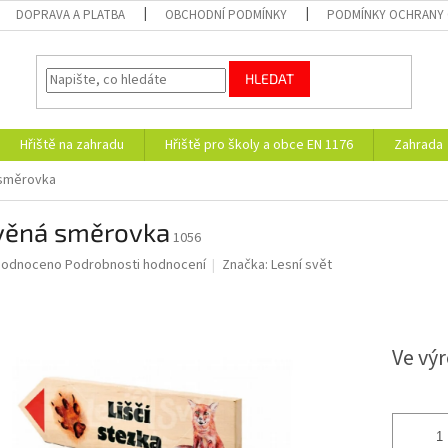
DOPRAVA A PLATBA
OBCHODNÍ PODMÍNKY
PODMÍNKY OCHRANY 
HLEDAT
Hřiště na zahradu
Hřiště pro školy a obce EN 1176
Zahrada
směrovka
věná směrovka
1056
ěrné
hodnoceno
Podrobnosti hodnocení
Značka:
Lesní svět
ocení
uktu
Ve výr
diček.