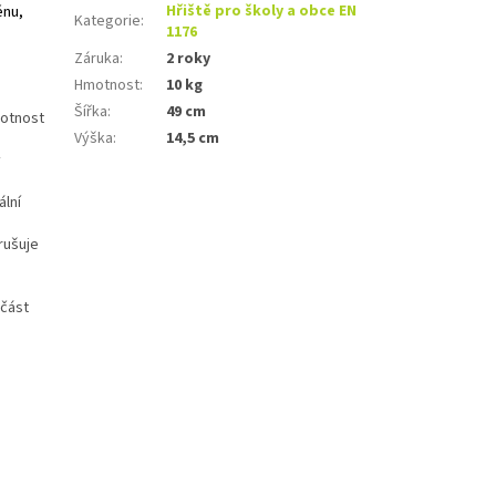
énu,
Hřiště pro školy a obce EN
Kategorie
:
1176
Záruka
:
2 roky
Hmotnost
:
10 kg
Šířka
:
49 cm
votnost
Výška
:
14,5 cm
ý
lní
rušuje
učást