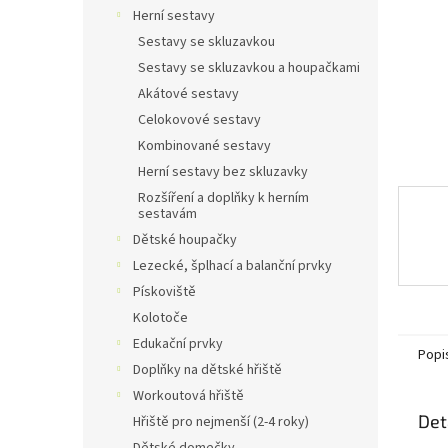
n
Herní sestavy
e
Sestavy se skluzavkou
l
Sestavy se skluzavkou a houpačkami
Akátové sestavy
Celokovové sestavy
Kombinované sestavy
Herní sestavy bez skluzavky
Rozšíření a doplňky k herním
sestavám
Dětské houpačky
Lezecké, šplhací a balanční prvky
Pískoviště
Kolotoče
Edukační prvky
Popi
Doplňky na dětské hřiště
Workoutová hřiště
Det
Hřiště pro nejmenší (2-4 roky)