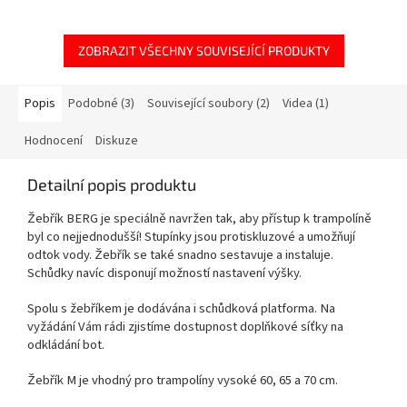
ZOBRAZIT VŠECHNY SOUVISEJÍCÍ PRODUKTY
Popis
Podobné (3)
Související soubory (2)
Videa (1)
Hodnocení
Diskuze
Detailní popis produktu
Žebřík BERG je speciálně navržen tak, aby přístup k trampolíně
byl co nejjednodušší! Stupínky jsou protiskluzové a umožňují
odtok vody. Žebřík se také snadno sestavuje a instaluje.
Schůdky navíc disponují možností nastavení výšky.
Spolu s žebříkem je dodávána i schůdková platforma. Na
vyžádání Vám rádi zjistíme dostupnost doplňkové síťky na
odkládání bot.
Žebřík M je vhodný pro trampolíny vysoké 60, 65 a 70 cm.