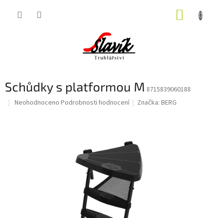
Přejít
NÁKUP
na
obsah
KOŠÍK
Schůdky s platformou M
8715839060188
Průměrné
Neohodnoceno
Podrobnosti hodnocení
Značka:
BERG
hodnocení
produktu
je
0,0
z
5
hvězdiček.