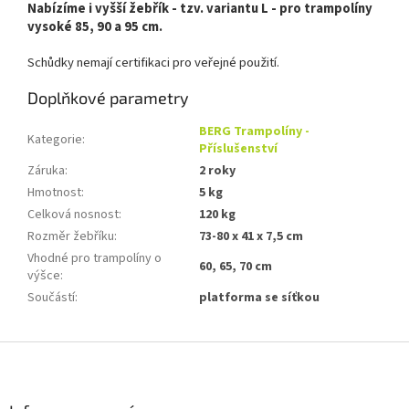
Nabízíme i vyšší žebřík - tzv. variantu L - pro trampolíny
vysoké 85, 90 a 95 cm.
Schůdky nemají certifikaci pro veřejné použití.
Doplňkové parametry
BERG Trampolíny -
Kategorie
:
Příslušenství
Záruka
:
2 roky
Hmotnost
:
5 kg
Celková nosnost
:
120 kg
Rozměr žebříku
:
73-80 x 41 x 7,5 cm
Vhodné pro trampolíny o
60, 65, 70 cm
výšce
:
Součástí
:
platforma se síťkou
Z
á
p