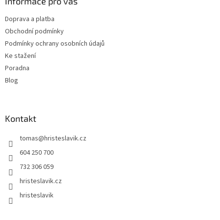
a
Informace pro vás
t
Doprava a platba
í
Obchodní podmínky
Podmínky ochrany osobních údajů
Ke stažení
Poradna
Blog
Kontakt
tomas
@
hristeslavik.cz
604 250 700
732 306 059
hristeslavik.cz
hristeslavik