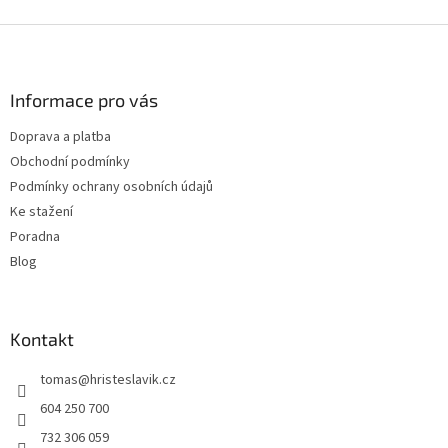
Z
á
p
a
Informace pro vás
t
Doprava a platba
í
Obchodní podmínky
Podmínky ochrany osobních údajů
Ke stažení
Poradna
Blog
Kontakt
tomas
@
hristeslavik.cz
604 250 700
732 306 059