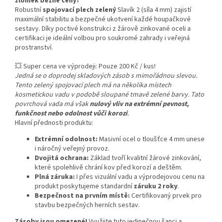
zlomek běžné ceny?
Robustní
spojovací plech zelený
Slavík 2 (síla 4 mm) zajistí
maximální stabilitu a bezpečné ukotvení každé houpačkové
sestavy. Díky poctivé konstrukci z žárově zinkované oceli a
certifikaci je ideální volbou pro soukromé zahrady i veřejná
prostranství.
💥 Super cena ve výprodeji: Pouze 200 Kč / kus!
Jedná se o doprodej skladových zásob s mimořádnou slevou.
Tento zelený spojovací plech má na několika místech
kosmetickou vadu v podobě sloupané tmavě zelené barvy. Tato
povrchová vada má však
nulový vliv na extrémní pevnost,
funkčnost nebo odolnost vůči korozi
.
Hlavní přednosti produktu:
Extrémní odolnost:
Masivní ocel o tloušťce 4 mm unese
i náročný veřejný provoz.
Dvojitá ochrana:
Základ tvoří kvalitní žárové zinkování,
které spolehlivě chrání kov před korozí a deštěm.
Plná záruka:
I přes vizuální vadu a výprodejovou cenu na
produkt poskytujeme standardní
záruku 2 roky
.
Bezpečnost na prvním místě:
Certifikovaný prvek pro
stavbu bezpečných herních sestav.
Zásoby jsou omezené!
Využijte tuto jedinečnou šanci a