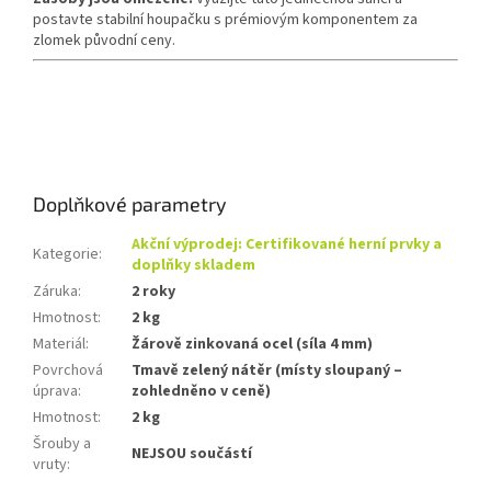
postavte stabilní houpačku s prémiovým komponentem za
zlomek původní ceny.
Doplňkové parametry
Akční výprodej: Certifikované herní prvky a
Kategorie
:
doplňky skladem
Záruka
:
2 roky
Hmotnost
:
2 kg
Materiál
:
Žárově zinkovaná ocel (síla 4 mm)
Povrchová
Tmavě zelený nátěr (místy sloupaný –
úprava
:
zohledněno v ceně)
Hmotnost
:
2 kg
Šrouby a
NEJSOU součástí
vruty
: