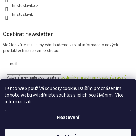
hristeslavik.cz
hristeslavik
Odebírat newsletter
Vložte svůj e-mail a my vám budeme zasílat informace o nových
produktech na našem e-shopu.
E-mail
Vložením e-mailu souhlasíte s
podmínkami ochrany osobních údajů
Tento web používá soubory cookie. Dalším procházením
PŘIHLÁSIT SE
tohoto webu vyjadřujete souhlas s jejich používáním.. Více
informací
zde
.
Nastavení
Vytvořil Shoptet