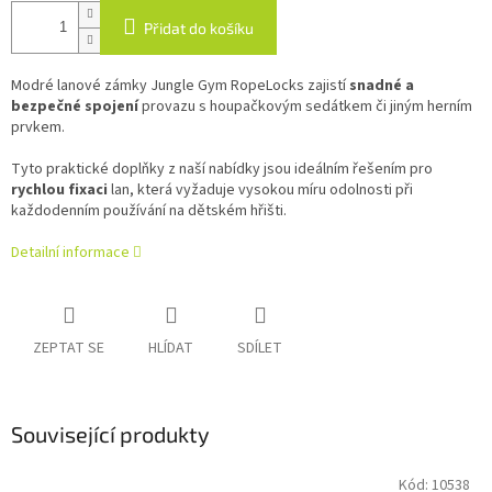
Přidat do košíku
Modré lanové zámky Jungle Gym RopeLocks zajistí
snadné a
bezpečné spojení
provazu s houpačkovým sedátkem či jiným herním
prvkem.
Tyto praktické doplňky z naší nabídky jsou ideálním řešením pro
rychlou fixaci
lan, která vyžaduje vysokou míru odolnosti při
každodenním používání na dětském hřišti.
Detailní informace
ZEPTAT SE
HLÍDAT
SDÍLET
Související produkty
Kód:
10538