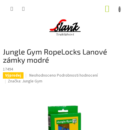
Přejít
NÁKUP
na
obsah
KOŠÍK
Jungle Gym RopeLocks Lanové
zámky modré
17494
Průměrné
Neohodnoceno
Podrobnosti hodnocení
Výprodej
hodnocení
Značka:
Jungle Gym
produktu
je
0,0
z
5
hvězdiček.