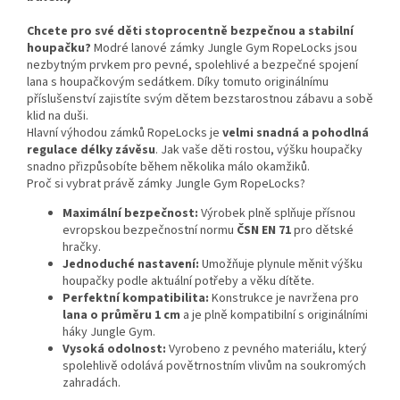
Chcete pro své děti stoprocentně bezpečnou a stabilní
houpačku?
Modré lanové zámky Jungle Gym RopeLocks jsou
nezbytným prvkem pro pevné, spolehlivé a bezpečné spojení
lana s houpačkovým sedátkem. Díky tomuto originálnímu
příslušenství zajistíte svým dětem bezstarostnou zábavu a sobě
klid na duši.
Hlavní výhodou zámků RopeLocks je
velmi snadná a pohodlná
regulace délky závěsu
. Jak vaše děti rostou, výšku houpačky
snadno přizpůsobíte během několika málo okamžiků.
Proč si vybrat právě zámky Jungle Gym RopeLocks?
Maximální bezpečnost:
Výrobek plně splňuje přísnou
evropskou bezpečnostní normu
ČSN EN 71
pro dětské
hračky.
Jednoduché nastavení:
Umožňuje plynule měnit výšku
houpačky podle aktuální potřeby a věku dítěte.
Perfektní kompatibilita:
Konstrukce je navržena pro
lana o průměru 1 cm
a je plně kompatibilní s originálními
háky Jungle Gym.
Vysoká odolnost:
Vyrobeno z pevného materiálu, který
spolehlivě odolává povětrnostním vlivům na soukromých
zahradách.