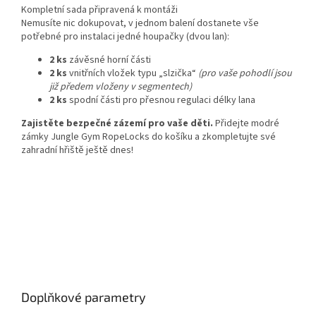
Kompletní sada připravená k montáži
Nemusíte nic dokupovat, v jednom balení dostanete vše
potřebné pro instalaci jedné houpačky (dvou lan):
2 ks
závěsné horní části
2 ks
vnitřních vložek typu „slzička“
(pro vaše pohodlí jsou
již předem vloženy v segmentech)
2 ks
spodní části pro přesnou regulaci délky lana
Zajistěte bezpečné zázemí pro vaše děti.
Přidejte modré
zámky Jungle Gym RopeLocks do košíku a zkompletujte své
zahradní hřiště ještě dnes!
Doplňkové parametry