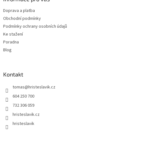
t
Doprava a platba
í
Obchodní podmínky
Podmínky ochrany osobních údajů
Ke stažení
Poradna
Blog
Kontakt
tomas
@
hristeslavik.cz
604 250 700
732 306 059
hristeslavik.cz
hristeslavik