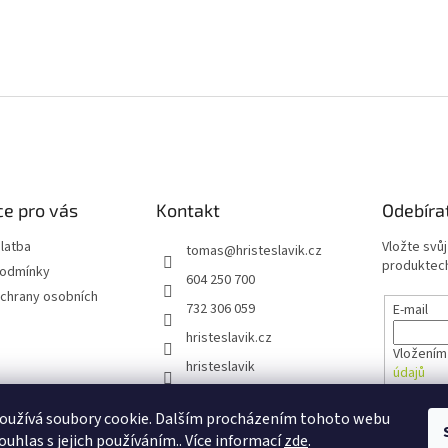
e pro vás
Kontakt
Odebíra
latba
Vložte svů
tomas
@
hristeslavik.cz
produktech
podmínky
604 250 700
chrany osobních
732 306 059
E-mail
hristeslavik.cz
Vložením
hristeslavik
údajů
oužívá soubory cookie. Dalším procházením tohoto webu
PŘIHL
ouhlas s jejich používáním.. Více informací
zde
.