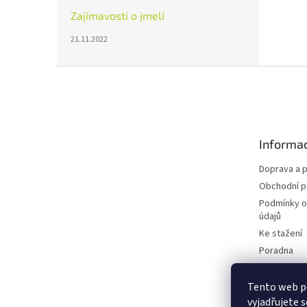
Zajímavosti o jmelí
21.11.2022
Z
á
p
a
t
Informac
í
Doprava a p
Obchodní 
Podmínky o
údajů
Ke stažení
Poradna
Blog
Tento web p
vyjadřujete s