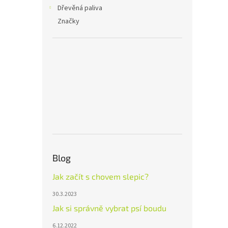
n
Dřevěná paliva
e
Značky
l
Blog
Jak začít s chovem slepic?
30.3.2023
Jak si správně vybrat psí boudu
6.12.2022