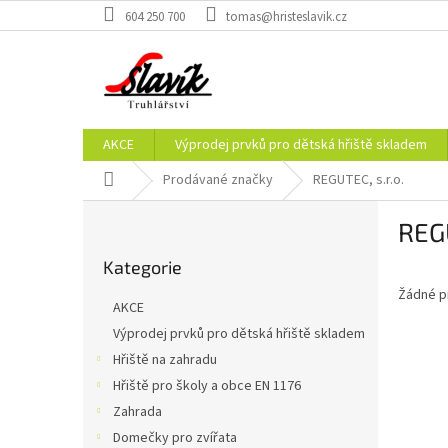
Přejít
604 250 700
tomas@hristeslavik.cz
na
obsah
AKCE
Výprodej prvků pro dětská hřiště skladem
Domů
Prodávané značky
REGUTEC, s.r.o.
P
REGU
o
Přeskočit
s
Kategorie
kategorie
t
Žádné p
r
AKCE
a
Výprodej prvků pro dětská hřiště skladem
n
Hřiště na zahradu
n
í
Hřiště pro školy a obce EN 1176
p
Zahrada
a
Domečky pro zvířata