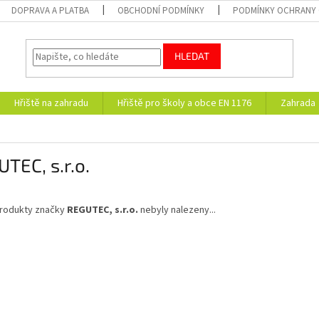
DOPRAVA A PLATBA
OBCHODNÍ PODMÍNKY
PODMÍNKY OCHRANY 
HLEDAT
Hřiště na zahradu
Hřiště pro školy a obce EN 1176
Zahrada
TEC, s.r.o.
rodukty značky
REGUTEC, s.r.o.
nebyly nalezeny...