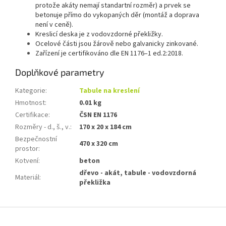
protože akáty nemají standartní rozměr) a prvek se
betonuje přímo do vykopaných děr (montáž a doprava
není v ceně).
Kreslicí deska je z vodovzdorné překližky.
Ocelové části jsou žárově nebo galvanicky zinkované.
Zařízení je certifikováno dle EN 1176–1 ed.2:2018.
Doplňkové parametry
Kategorie
:
Tabule na kreslení
Hmotnost
:
0.01 kg
Certifikace
:
ČSN EN 1176
Rozměry - d., š., v.
:
170 x 20 x 184 cm
Bezpečnostní
470 x 320 cm
prostor
:
Kotvení
:
beton
dřevo - akát, tabule - vodovzdorná
Materiál
:
překližka
Z
á