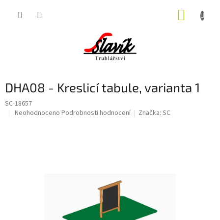
Přejít
NÁKUP
na
obsah
KOŠÍK
DHA08 - Kreslicí tabule, varianta 1
SC-18657
Průměrné
Neohodnoceno
Podrobnosti hodnocení
Značka:
SC
hodnocení
produktu
je
0,0
z
5
hvězdiček.