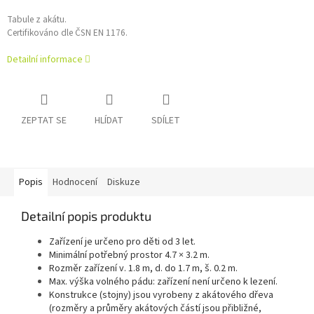
Tabule z akátu.
Certifikováno dle ČSN EN 1176.
Detailní informace
ZEPTAT SE
HLÍDAT
SDÍLET
Popis
Hodnocení
Diskuze
Detailní popis produktu
Zařízení je určeno pro děti od 3 let.
Minimální potřebný prostor 4.7 × 3.2 m.
Rozměr zařízení v. 1.8 m, d. do 1.7 m, š. 0.2 m.
Max. výška volného pádu: zařízení není určeno k lezení.
Konstrukce (stojny) jsou vyrobeny z akátového dřeva
(rozměry a průměry akátových částí jsou přibližné,