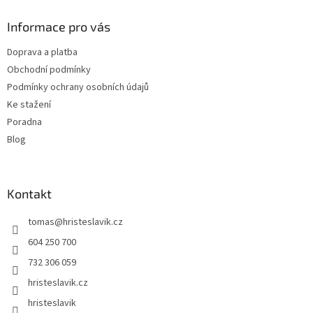
p
a
Informace pro vás
t
Doprava a platba
í
Obchodní podmínky
Podmínky ochrany osobních údajů
Ke stažení
Poradna
Blog
Kontakt
tomas
@
hristeslavik.cz
604 250 700
732 306 059
hristeslavik.cz
hristeslavik