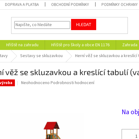
DOPRAVA A PLATBA
OBCHODNÍ PODMÍNKY
PODMÍNKY OCHRANY 
HLEDAT
Hřiště na zahradu
Hřiště pro školy a obce EN 1176
Zahrada
tavy
Sestavy se skluzavkou
Herní věž se skluzavkou a kreslící t
í věž se skluzavkou a kreslící tabulí (v
Průměrné
Neohodnoceno
Podrobnosti hodnocení
výroba
hodnocení
produktu
je
0,0
Na ob
z
5
hvězdiček.