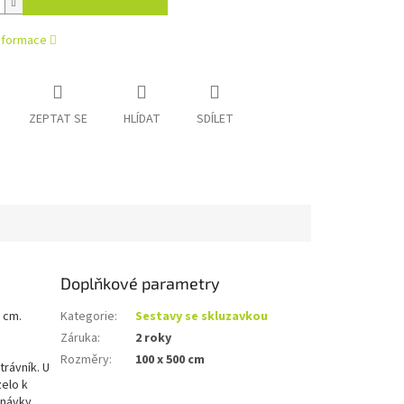
informace
ZEPTAT SE
HLÍDAT
SDÍLET
Doplňkové parametry
 cm.
Kategorie
:
Sestavy se skluzavkou
Záruka
:
2 roky
Rozměry
:
100 x 500 cm
rávník. U
elo k
dnávky.