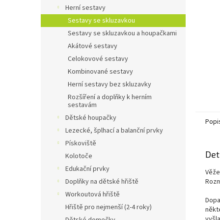
n
Herní sestavy
e
Sestavy se skluzavkou
l
Sestavy se skluzavkou a houpačkami
Akátové sestavy
Celokovové sestavy
Kombinované sestavy
Herní sestavy bez skluzavky
Rozšíření a doplňky k herním
sestavám
Dětské houpačky
Popi
Lezecké, šplhací a balanční prvky
Pískoviště
Det
Kolotoče
Edukační prvky
Věže
Rozm
Doplňky na dětské hřiště
Workoutová hřiště
Dopa
Hřiště pro nejmenší (2-4 roky)
někt
vyšl