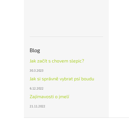
Blog
Jak začít s chovem slepic?
30.3.2023
Jak si správně vybrat psí boudu
6.12.2022
Zajímavosti o jmelí
21.11.2022
Z
á