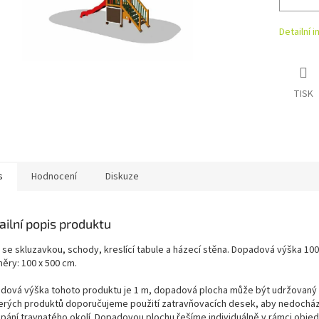
Detailní 
TISK
s
Hodnocení
Diskuze
ailní popis produktu
 se skluzavkou, schody, kreslící tabule a házecí stěna. Dopadová výška 100
ěry: 100 x 500 cm.
dová výška tohoto produktu je 1
m, dopadov
á plocha může být
udržovaný t
erých produktů doporučujeme použití zatravňovacích desek, aby nedocház
apání travnatého okolí. Dopadovou plochu řešíme individuálně v rámci obje