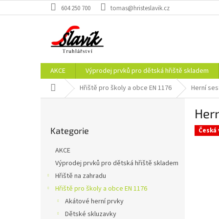
Přejít
604 250 700
tomas@hristeslavik.cz
na
obsah
AKCE
Výprodej prvků pro dětská hřiště skladem
Domů
Hřiště pro školy a obce EN 1176
Herní ses
P
Hern
o
Přeskočit
s
Kategorie
kategorie
Česká 
t
r
AKCE
a
Výprodej prvků pro dětská hřiště skladem
n
Hřiště na zahradu
n
í
Hřiště pro školy a obce EN 1176
p
Akátové herní prvky
a
Dětské skluzavky