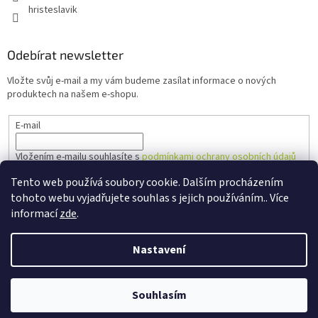
hristeslavik
Odebírat newsletter
Vložte svůj e-mail a my vám budeme zasílat informace o nových
produktech na našem e-shopu.
E-mail
Vložením e-mailu souhlasíte s
podmínkami ochrany osobních údajů
Tento web používá soubory cookie. Dalším procházením
PŘIHLÁSIT SE
tohoto webu vyjadřujete souhlas s jejich používáním.. Více
informací
zde
.
Nastavení
Vytvořil Shoptet
Souhlasím
Copyright 2026
Hřiště Slavík
. Všechna práva vyhrazena.