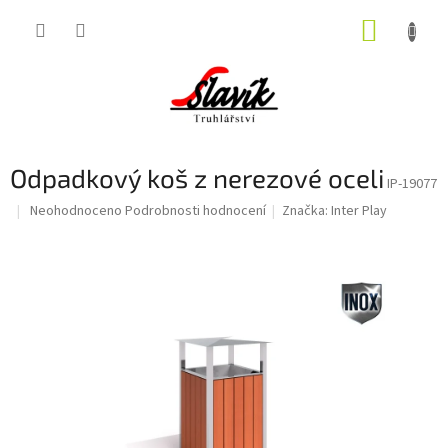
Přejít
NÁKUP
na
obsah
KOŠÍK
Odpadkový koš z nerezové oceli
IP-19077
Průměrné
Neohodnoceno
Podrobnosti hodnocení
Značka:
Inter Play
hodnocení
produktu
je
0,0
z
5
hvězdiček.