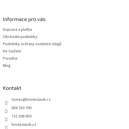
Z
á
p
a
Informace pro vás
t
Doprava a platba
í
Obchodní podmínky
Podmínky ochrany osobních údajů
Ke stažení
Poradna
Blog
Kontakt
tomas
@
hristeslavik.cz
604 250 700
732 306 059
hristeslavik.cz