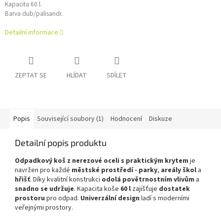
Kapacita 60 l.
Barva dub/palisandr.
Detailní informace
ZEPTAT SE
HLÍDAT
SDÍLET
Popis
Související soubory (1)
Hodnocení
Diskuze
Detailní popis produktu
Odpadkový koš z nerezové oceli s praktickým krytem
je
navržen pro každé
městské prostředí - parky
,
areály škol
a
hřišť
. Díky kvalitní konstrukci
odolá povětrnostním vlivům
a
snadno se udržuje
. Kapacita koše
60 l
zajišťuje
dostatek
prostoru
pro odpad.
Univerzální design
ladí s moderními
veřejnými prostory.