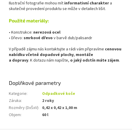
Ilustrační fotografie mohou mít
informativní charakter
a
skutečné provedení produktu se může v detailech lišit.
Použité materiály:
•
Konstrukce:
nerezová ocel
• Dřevo:
smrkové dřevo
v barvě dub/palisandr
V případě zájmu nás kontaktujte a rádi vám připravíme
cenovou
nabídku včetně dopadové plochy
,
montáže
a dopravy
. K dotazu nám napište,
o jaký odstín máte zájem
.
Doplňkové parametry
Kategorie
:
Odpadkové koše
Záruka
:
2 roky
Rozměry (DxŠxV)
:
0,42 x 0,42 x 1,00 m
Objem
:
60 l