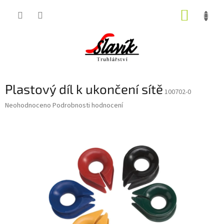
Přejít
NÁKUP
na
obsah
KOŠÍK
Plastový díl k ukončení sítě
100702-0
Průměrné
Neohodnoceno
Podrobnosti hodnocení
hodnocení
produktu
je
0,0
z
5
hvězdiček.