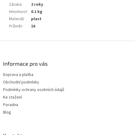
Záruka
:
2 roky
Hmotnost
:
0.1 kg
Materiál
:
plast
Průměr
:
16
Z
á
p
a
Informace pro vás
t
Doprava a platba
í
Obchodní podmínky
Podmínky ochrany osobních údajů
Ke stažení
Poradna
Blog