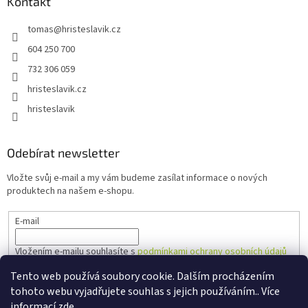
Kontakt
tomas
@
hristeslavik.cz
604 250 700
732 306 059
hristeslavik.cz
hristeslavik
Odebírat newsletter
Vložte svůj e-mail a my vám budeme zasílat informace o nových
produktech na našem e-shopu.
E-mail
Vložením e-mailu souhlasíte s
podmínkami ochrany osobních údajů
Tento web používá soubory cookie. Dalším procházením
PŘIHLÁSIT SE
tohoto webu vyjadřujete souhlas s jejich používáním.. Více
informací
zde
.