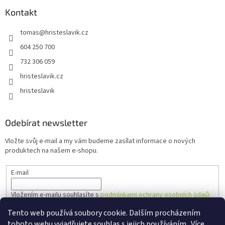
Kontakt
tomas
@
hristeslavik.cz
604 250 700
732 306 059
hristeslavik.cz
hristeslavik
Odebírat newsletter
Vložte svůj e-mail a my vám budeme zasílat informace o nových
produktech na našem e-shopu.
E-mail
Vložením e-mailu souhlasíte s
podmínkami ochrany osobních údajů
Tento web používá soubory cookie. Dalším procházením
PŘIHLÁSIT SE
tohoto webu vyjadřujete souhlas s jejich používáním.. Více