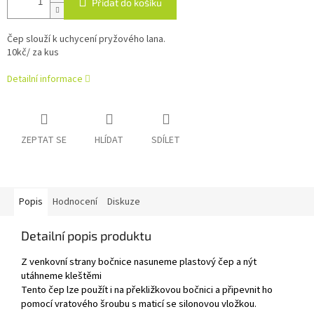
Přidat do košíku
Čep slouží k uchycení pryžového lana.
10kč/ za kus
Detailní informace
ZEPTAT SE
HLÍDAT
SDÍLET
Popis
Hodnocení
Diskuze
Detailní popis produktu
Z venkovní strany bočnice nasuneme plastový čep a nýt
utáhneme kleštěmi
Tento čep lze použít i na překližkovou bočnici a připevnit ho
pomocí vratového šroubu s maticí se silonovou vložkou.