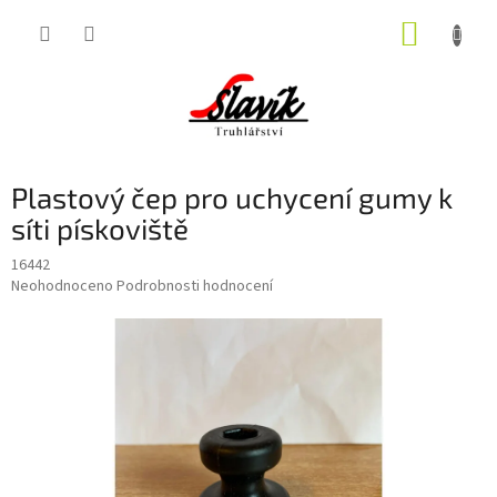
Přejít
NÁKUP
na
obsah
KOŠÍK
Plastový čep pro uchycení gumy k
síti pískoviště
16442
Průměrné
Neohodnoceno
Podrobnosti hodnocení
hodnocení
produktu
je
0,0
z
5
hvězdiček.