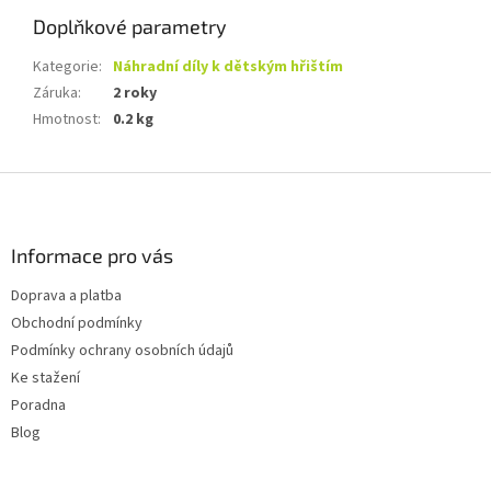
Doplňkové parametry
Kategorie
:
Náhradní díly k dětským hřištím
Záruka
:
2 roky
Hmotnost
:
0.2 kg
Z
á
p
a
Informace pro vás
t
Doprava a platba
í
Obchodní podmínky
Podmínky ochrany osobních údajů
Ke stažení
Poradna
Blog