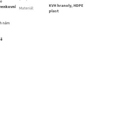
ře
KVH hranoly, HDPE
venkovní
Materiál
:
plast
ch nám
ně