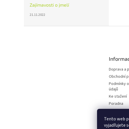
Zajímavosti o jmelí
21.11.2022
Z
á
p
a
t
Informac
í
Doprava a p
Obchodní 
Podmínky o
údajů
Ke stažení
Poradna
Blog
Tento web p
vyjadřujete s