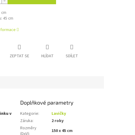
0 cm
u: 45 cm
informace
ZEPTAT SE
HLÍDAT
SDÍLET
Doplňkové parametry
inku v
Kategorie
:
Lavičky
Záruka
:
2 roky
Rozměry
150 x 45 cm
(DxV)
: