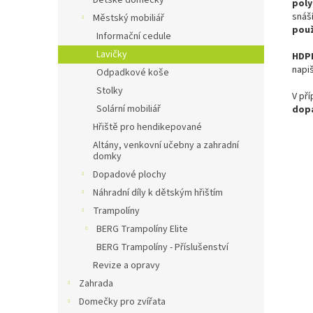
Dětské domečky
poly
snáš
Městský mobiliář
použ
Informační cedule
Lavičky
HDPE
napi
Odpadkové koše
Stolky
V př
Solární mobiliář
dop
Hřiště pro hendikepované
Altány, venkovní učebny a zahradní
domky
Dopadové plochy
Náhradní díly k dětským hřištím
Trampolíny
BERG Trampolíny Elite
BERG Trampolíny - Příslušenství
Revize a opravy
Zahrada
Domečky pro zvířata