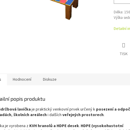
Délka: 15
Výška sed
Detailní 
TISK
s
Hodnocení
Diskuze
ailní popis produktu
držbová lavička
je praktický venkovní prvek určený k
posezení a odpoč
radách
,
školních areálech
i dalších
veřejných prostorech
.
čka je vyrobena z
KVH hranolů a HDPE desek
.
HDPE (vysokohustotní