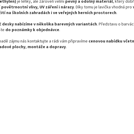
ethylen)
je lehký, ale zároveň velmi
pevný a odolný materiál
, který dob
í
povětrnostní vlivy, UV záření i nárazy
. Díky tomu je lavička vhodná pro
ití na školních zahradách i ve veřejných herních prostorech
.
 desky nabízíme v několika barevných variantách
. Představu o barvá
šte
do poznámky k objednávce
.
ípadě zájmu nás kontaktujte a rádi vám připravíme
cenovou nabídku včet
adové plochy
,
montáže a dopravy
.