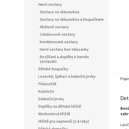
n
Herní sestavy
e
Sestavy se skluzavkou
l
Sestavy se skluzavkou a houpačkami
Akátové sestavy
Celokovové sestavy
Kombinované sestavy
Herní sestavy bez skluzavky
Rozšíření a doplňky k herním
sestavám
Dětské houpačky
Lezecké, šplhací a balanční prvky
Popi
Pískoviště
Kolotoče
Det
Edukační prvky
Doplňky na dětské hřiště
Bezú
Workoutová hřiště
zah
Hřiště pro nejmenší (2-4 roky)
Lavi