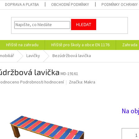
DOPRAVA A PLATBA
OBCHODNÍ PODMÍNKY
PODMÍNKY OCHRANY 
HLEDAT
Hřiště na zahradu
Hřiště pro školy a obce EN 1176
Zahrada
mobiliář
Lavičky
Bezúdržbová lavička
údržbová lavička
MD-19161
ěrné
hodnoceno
Podrobnosti hodnocení
Značka:
Makra
ocení
uktu
Na ob
diček.