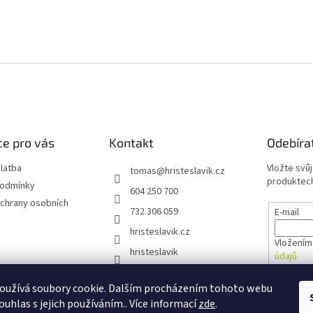
e pro vás
Kontakt
Odebíra
latba
Vložte svů
tomas
@
hristeslavik.cz
produktech
podmínky
604 250 700
chrany osobních
732 306 059
E-mail
hristeslavik.cz
Vložením
hristeslavik
údajů
oužívá soubory cookie. Dalším procházením tohoto webu
PŘIHL
ouhlas s jejich používáním.. Více informací
zde
.