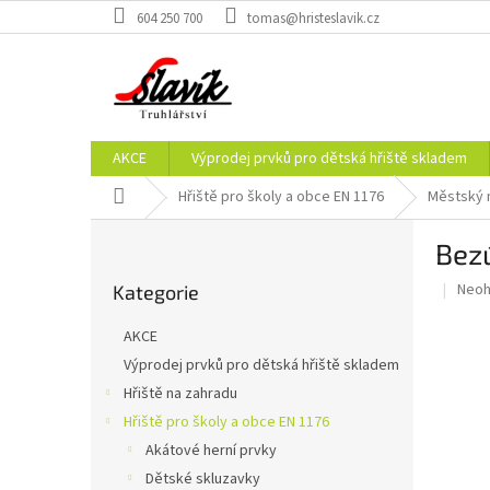
Přejít
604 250 700
tomas@hristeslavik.cz
na
obsah
AKCE
Výprodej prvků pro dětská hřiště skladem
Domů
Hřiště pro školy a obce EN 1176
Městský 
P
Bez
o
Přeskočit
s
Prům
Neo
Kategorie
kategorie
t
hodn
r
prod
AKCE
a
je
Výprodej prvků pro dětská hřiště skladem
0,0
n
z
Hřiště na zahradu
n
5
í
Hřiště pro školy a obce EN 1176
hvěz
p
Akátové herní prvky
a
Dětské skluzavky