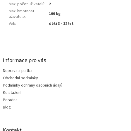
Max. počet uživatelů
:
2
Max. hmotnost
100 kg
uživatele
:
Věk
:
děti 3 - 12 let
Z
á
p
a
Informace pro vás
t
Doprava a platba
í
Obchodní podmínky
Podmínky ochrany osobních údajů
Ke stažení
Poradna
Blog
Kontakt