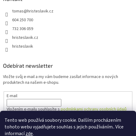
tomas
@
hristeslavik.cz
604 250 700
732 306 059
hristeslavik.cz
hristeslavik
Odebírat newsletter
Vložte svůj e-mail a my vám budeme zasílat informace o nových
produktech na našem e-shopu.
E-mail
Vložením e-mailu souhlasíte s
podmínkami ochrany osobních údajů
Tento web používá soubory cookie. Dalším procházením
PŘIHLÁSIT SE
tohoto webu vyjadřujete souhlas s jejich používáním.. Více
informací
zde
.