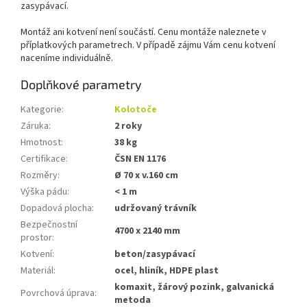
zasypávací.
Montáž ani kotvení není součástí. Cenu montáže naleznete v
příplatkových parametrech. V případě zájmu Vám cenu kotvení
naceníme individuálně.
Doplňkové parametry
Kategorie
:
Kolotoče
Záruka
:
2 roky
Hmotnost
:
38 kg
Certifikace
:
ČSN EN 1176
Rozměry
:
Ø 70 x v.160 cm
Výška pádu
:
< 1 m
Dopadová plocha
:
udržovaný trávník
Bezpečnostní
4700 x 2140 mm
prostor
:
Kotvení
:
beton/zasypávací
Materiál
:
ocel, hliník, HDPE plast
komaxit, žárový pozink, galvanická
Povrchová úprava
:
metoda