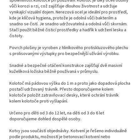
spolehlivost kolotoče při používání. Kolotoč je díky oceli odolný
vůči korozi a rzi, což zajišťuje dlouhou životnost a udržuje
vynikající vizuální dojem. Nerezová ocel je ideální pro prostředí,
kde je klíčová hygiena, protože je odolná vůči bakteriím a
snadno se čistí. Je snadno udržovatelná a odolná vůči skvrnám.
Stačí použít běžné čisticí prostředky a hadřík k udržení lesku a
čistoty.
Povrch plošiny je vyroben z hliníkového protiskluzového plechu
s prolisovanými výstupky pro bezpečnější užívání výrobku.
Snadné a bezpečné otáčení konstrukce zajišťují dvě masivní
kuželíková ložiska běžně používaná v průmyslu.
Kolotoč má pádovou výšku do 1 m a proto jako dopadová plocha
postačí udržovaný trávník. Přesto doporučujeme kolem
kolotoče položit zatravňovací desky
, které ochrání trávník
kolem kolotoče proti vyšlapání.
Určeno pro děti od 3 do 12 let, na děti od 3 do 6 let
doporučujeme dohled dospělé osoby.
Kotvy jsou součástí objednávky. Kotvení je řešeno individuálně
podle produktu, možností je betonovací kotvení nebo