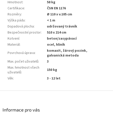
Hmotnost
:
58 kg
Certifikace
:
ČSN EN 1176
Rozměry
:
Ø 110 x v.105 cm
Výška pádu
:
< 1 m
Dopadová plocha
:
udržovaný trávník
Bezpečnostní prostor
:
510 x 214 cm
Kotvení
:
beton/zasypávací
Materiál
:
ocel, hliník
komaxit, žárový pozink,
Povrchová úprava
:
galvanická metoda
Max. počet uživatelů
:
3
Max. hmotnost všech
150 kg
uživatelů
:
Věk
:
3 - 12 let
Z
á
p
a
Informace pro vás