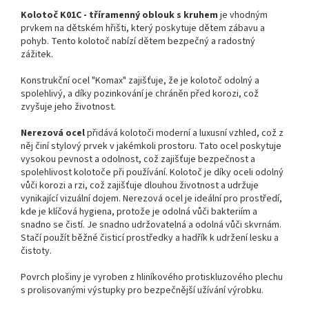
Kolotoč K01C - tříramenný oblouk s kruhem
je vhodným
prvkem na dětském hřišti, který poskytuje dětem zábavu a
pohyb. Tento kolotoč nabízí dětem bezpečný a radostný
zážitek.
Konstrukční ocel "Komax" zajišťuje, že je kolotoč odolný a
spolehlivý, a díky pozinkování je chráněn před korozi, což
zvyšuje jeho životnost.
Nerezová ocel
přidává kolotoči moderní a luxusní vzhled, což z
něj činí stylový prvek v jakémkoli prostoru. Tato ocel poskytuje
vysokou pevnost a odolnost, což zajišťuje bezpečnost a
spolehlivost kolotoče při používání. Kolotoč je díky oceli odolný
vůči korozi a rzi, což zajišťuje dlouhou životnost a udržuje
vynikající vizuální dojem. Nerezová ocel je ideální pro prostředí,
kde je klíčová hygiena, protože je odolná vůči bakteriím a
snadno se čistí. Je snadno udržovatelná a odolná vůči skvrnám.
Stačí použít běžné čisticí prostředky a hadřík k udržení lesku a
čistoty.
Povrch plošiny je vyroben z hliníkového protiskluzového plechu
s prolisovanými výstupky pro bezpečnější užívání výrobku.