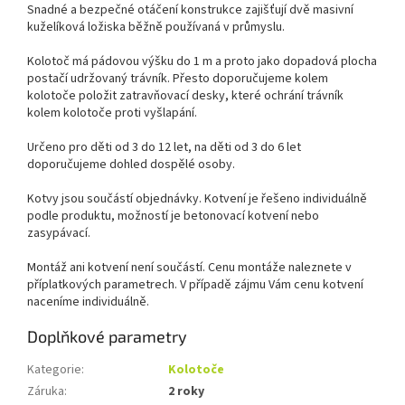
Snadné a bezpečné otáčení konstrukce zajišťují dvě masivní
kuželíková ložiska běžně používaná v průmyslu.
Kolotoč má pádovou výšku do 1 m a proto jako dopadová plocha
postačí udržovaný trávník. Přesto doporučujeme kolem
kolotoče položit zatravňovací desky
, které ochrání trávník
kolem kolotoče proti vyšlapání.
Určeno pro děti od 3 do 12 let, na děti od 3 do 6 let
doporučujeme dohled dospělé osoby.
Kotvy jsou součástí objednávky. Kotvení je řešeno individuálně
podle produktu, možností je betonovací kotvení nebo
zasypávací.
Montáž ani kotvení není součástí. Cenu montáže naleznete v
příplatkových parametrech. V případě zájmu Vám cenu kotvení
naceníme individuálně.
Doplňkové parametry
Kategorie
:
Kolotoče
Záruka
:
2 roky