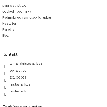
t
Doprava a platba
í
Obchodní podmínky
Podmínky ochrany osobních údajů
Ke stažení
Poradna
Blog
Kontakt
tomas
@
hristeslavik.cz
604 250 700
732 306 059
hristeslavik.cz
hristeslavik
Odebírat newsletter