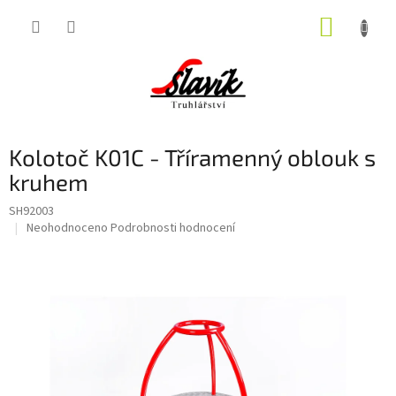
Přejít
NÁKUP
na
obsah
KOŠÍK
Kolotoč K01C - Tříramenný oblouk s
kruhem
SH92003
Průměrné
Neohodnoceno
Podrobnosti hodnocení
hodnocení
produktu
je
0,0
z
5
hvězdiček.