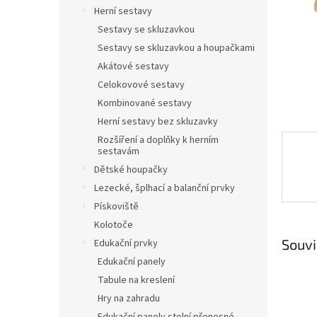
n
Herní sestavy
e
Sestavy se skluzavkou
l
Sestavy se skluzavkou a houpačkami
Akátové sestavy
Celokovové sestavy
Kombinované sestavy
Herní sestavy bez skluzavky
Rozšíření a doplňky k herním
sestavám
Dětské houpačky
Lezecké, šplhací a balanční prvky
Pískoviště
Kolotoče
Souvi
Edukační prvky
Edukační panely
Tabule na kreslení
Hry na zahradu