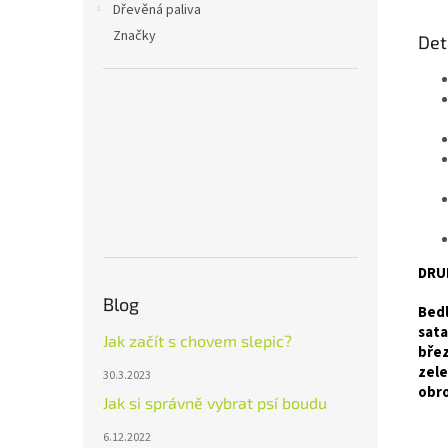
Dřevěná paliva
Značky
Det
DRU
Blog
Bedl
sata
Jak začít s chovem slepic?
břez
zele
30.3.2023
obro
Jak si správně vybrat psí boudu
6.12.2022