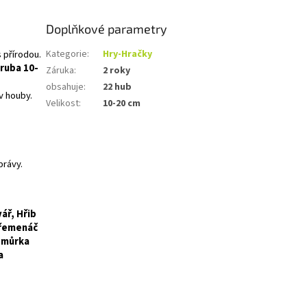
Doplňkové parametry
 přírodou.
Kategorie
:
Hry-Hračky
hruba 10-
Záruka
:
2 roky
obsahuje
:
22 hub
v houby.
Velikost
:
10-20 cm
právy.
ář, Hřib
Křemenáč
omůrka
a