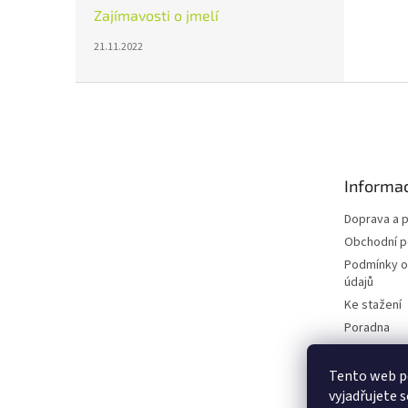
Zajímavosti o jmelí
21.11.2022
Z
á
p
a
t
Informac
í
Doprava a p
Obchodní 
Podmínky o
údajů
Ke stažení
Poradna
Blog
Tento web p
vyjadřujete s