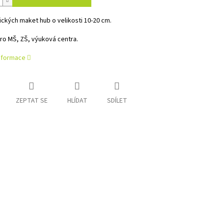
tických maket hub o velikosti 10-20 cm.
ro MŠ, ZŠ, výuková centra.
informace
ZEPTAT SE
HLÍDAT
SDÍLET