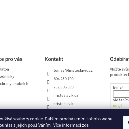
e pro vás
Kontakt
Odebíra
latba
Vložte svů
tomas
@
hristeslavik.cz
produktech
podmínky
604 250 700
chrany osobních
732 306 059
E-mail
hristeslavik.cz
Vložením
hristeslavik
údajů
oužívá soubory cookie. Dalším procházením tohoto webu
PŘIHL
ouhlas s jejich používáním.. Více informací
zde
.