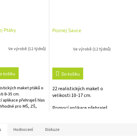
j Ptáky
Poznej Savce
Ve výrobě (12 týdnů)
Ve výrobě (12 týdnů)
o košíku
Do košíku
listických maket ptáků o
22 realistických maket o
sti 8-35 cm.
velikosti 10-17 cm.
 aplikace přehraješ hlas
 Vhodné pro MŠ, ZŠ,
Pomocí aplikace přehraješ
á centra.
hlas zvěře
s
Hodnocení
Diskuze