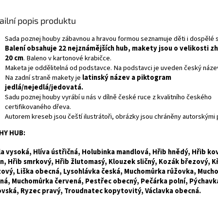
ailní popis produktu
Sada poznej houby zábavnou a hravou formou seznamuje děti i dospělé s
Balení obsahuje 22 nejznámějších hub, makety jsou o velikosti z
20 cm
. Baleno v kartonové krabičce.
Maketa je oddělitelná od podstavce. Na podstavci je uveden český náze
Na zadní straně makety je
latinský název a piktogram
jedlá/nejedlá/jedovatá.
Sadu poznej houby vyrábí u nás v dílně české ruce z kvalitního českého
certifikovaného dřeva.
Autorem kreseb jsou čeští ilustrátoři, obrázky jsou chráněny autorskými 
HY HUB:
a vysoká, Hlíva ústřičná, Holubinka mandlová, Hřib hnědý, Hřib kov
n, Hřib smrkový, Hřib žlutomasý, Klouzek sličný, Kozák březový, 
ový, Liška obecná, Lysohlávka česká, Muchomůrka růžovka, Much
ná, Muchomůrka červená, Pestřec obecný, Pečárka polní, Pýchavk
vská, Ryzec pravý, Troudnatec kopytovitý, Václavka obecná.