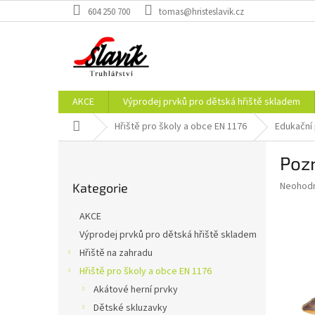
Přejít
604 250 700
tomas@hristeslavik.cz
na
obsah
AKCE
Výprodej prvků pro dětská hřiště skladem
Domů
Hřiště pro školy a obce EN 1176
Edukační
P
Poz
o
Přeskočit
s
Průměr
Neohod
Kategorie
kategorie
t
hodnoce
r
produkt
AKCE
a
je
Výprodej prvků pro dětská hřiště skladem
0,0
n
z
Hřiště na zahradu
n
5
í
Hřiště pro školy a obce EN 1176
hvězdič
p
Akátové herní prvky
a
Dětské skluzavky