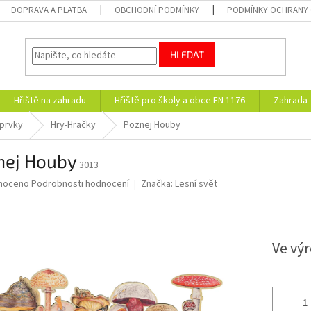
DOPRAVA A PLATBA
OBCHODNÍ PODMÍNKY
PODMÍNKY OCHRANY 
HLEDAT
Hřiště na zahradu
Hřiště pro školy a obce EN 1176
Zahrada
 prvky
Hry-Hračky
Poznej Houby
nej Houby
3013
né
noceno
Podrobnosti hodnocení
Značka:
Lesní svět
ní
u
Ve vý
ek.