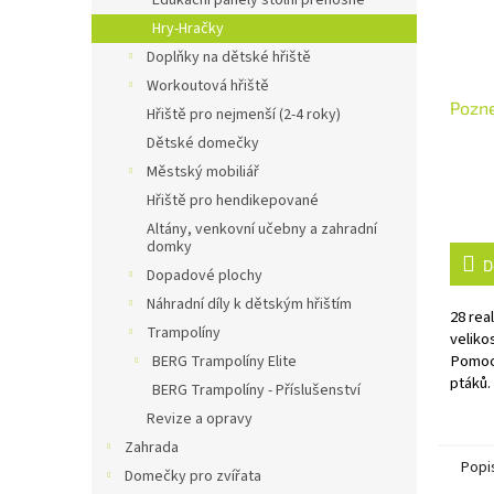
Edukační panely stolní přenosné
Hry-Hračky
Doplňky na dětské hřiště
Workoutová hřiště
Pozne
Hřiště pro nejmenší (2-4 roky)
Dětské domečky
Městský mobiliář
Hřiště pro hendikepované
Altány, venkovní učebny a zahradní
domky
D
Dopadové plochy
Náhradní díly k dětským hřištím
28 rea
Trampolíny
veliko
Pomocí
BERG Trampolíny Elite
ptáků.
BERG Trampolíny - Příslušenství
výukov
Revize a opravy
Zahrada
Popi
Domečky pro zvířata