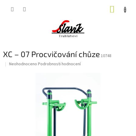
Přejít
NÁKUP
na
obsah
KOŠÍK
XC – 07 Procvičování chůze
10748
Průměrné
Neohodnoceno
Podrobnosti hodnocení
hodnocení
produktu
je
0,0
z
5
hvězdiček.