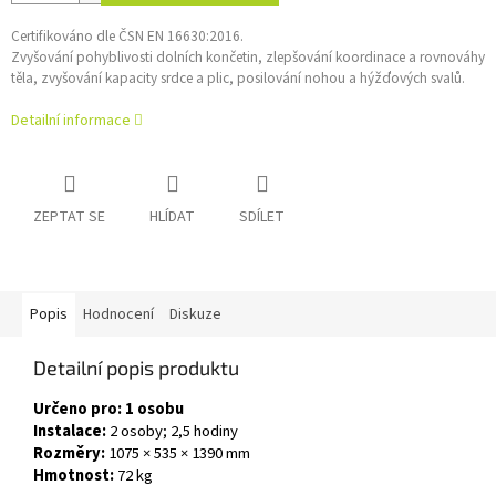
Certifikováno dle ČSN EN 16630:2016.
Zvyšování pohyblivosti dolních končetin, zlepšování koordinace a rovnováhy
těla, zvyšování kapacity srdce a plic, posilování nohou a hýžďových svalů.
Detailní informace
ZEPTAT SE
HLÍDAT
SDÍLET
Popis
Hodnocení
Diskuze
Detailní popis produktu
Určeno pro: 1 osobu
Instalace:
2 osoby; 2,5 hodiny
Rozměry:
1075 × 535 × 1390 mm
Hmotnost:
72 kg