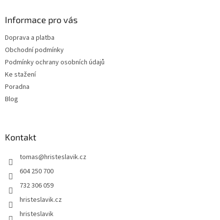
p
a
Informace pro vás
t
Doprava a platba
í
Obchodní podmínky
Podmínky ochrany osobních údajů
Ke stažení
Poradna
Blog
Kontakt
tomas
@
hristeslavik.cz
604 250 700
732 306 059
hristeslavik.cz
hristeslavik