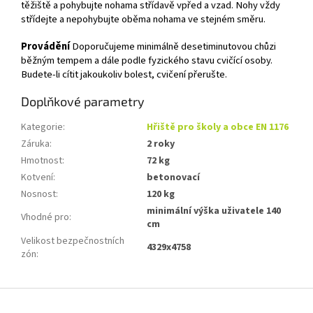
těžiště a pohybujte nohama střídavě vpřed a vzad. Nohy vždy
střídejte a nepohybujte oběma nohama ve stejném směru.
Provádění
Doporučujeme minimálně desetiminutovou chůzi
běžným tempem a dále podle fyzického stavu cvičící osoby.
Budete-li cítit jakoukoliv bolest, cvičení přerušte.
Doplňkové parametry
Kategorie
:
Hřiště pro školy a obce EN 1176
Záruka
:
2 roky
Hmotnost
:
72 kg
Kotvení
:
betonovací
Nosnost
:
120 kg
minimální výška uživatele 140
Vhodné pro
:
cm
Velikost bezpečnostních
4329x4758
zón
:
Z
á