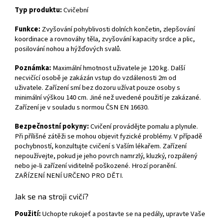
Typ produktu:
Cvičební
Funkce:
Zvyšování pohyblivosti dolních končetin, zlepšování
koordinace a rovnováhy těla, zvyšování kapacity srdce a plic,
posilování nohou a hýžďových svalů.
Poznámka:
Maximální hmotnost uživatele je 120 kg. Další
necvičící osobě je zakázán vstup do vzdálenosti 2m od
uživatele. Zařízení smí bez dozoru užívat pouze osoby s
minimální výškou 140 cm. Jiné než uvedené použití je zakázané.
Zařízení je v souladu s normou ČSN EN 16630.
Bezpečnostní pokyny:
Cvičení provádějte pomalu a plynule.
Při přílišné zátěži se mohou objevit fyzické problémy. V případě
pochybností, konzultujte cvičení s Vaším lékařem. Zařízení
nepoužívejte, pokud je jeho povrch namrzlý, kluzký, rozpálený
nebo je-li zařízení viditelně poškozené. Hrozí poranění.
ZAŘÍZENÍ NENÍ URČENO PRO DĚTI.
Jak se na stroji cvičí?
Použití:
Uchopte rukojeť a postavte se na pedály, upravte Vaše