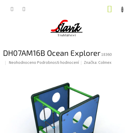
Přejít
NÁKUP
na
obsah
KOŠÍK
DH07AM16B Ocean Explorer
18360
Průměrné
Neohodnoceno
Podrobnosti hodnocení
Značka:
Colmex
hodnocení
produktu
je
0,0
z
5
hvězdiček.