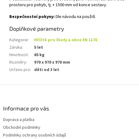
prostoru pro pohyb, tj. + 1500 mm od konce sestavy.
Bezpečnostní pokyny:
Dle návodu na použití.
Doplňkové parametry
Kategorie
:
Hřiště pro školy a obce EN 1176
Záruka
:
5 let
Hmotnost
:
65 kg
Rozměry
:
970 x 970 x 970 mm
Určeno pro
:
děti od 3 let
Z
á
p
a
Informace pro vás
t
Doprava a platba
í
Obchodní podmínky
Podmínky ochrany osobních údajů