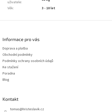
uživatele
:
Věk
:
3 - 10 let
Z
á
p
a
Informace pro vás
t
Doprava a platba
í
Obchodní podmínky
Podmínky ochrany osobních údajů
Ke stažení
Poradna
Blog
Kontakt
tomas
@
hristeslavik.cz