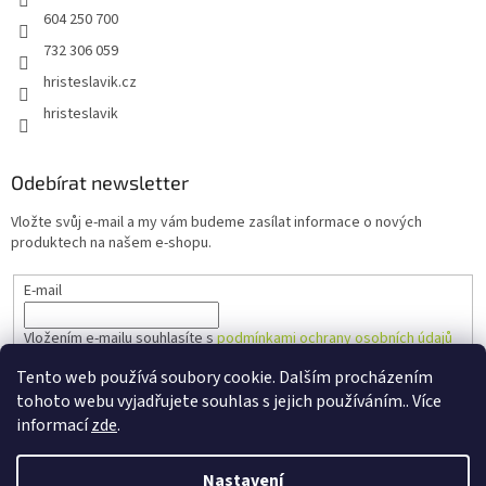
604 250 700
732 306 059
hristeslavik.cz
hristeslavik
Odebírat newsletter
Vložte svůj e-mail a my vám budeme zasílat informace o nových
produktech na našem e-shopu.
E-mail
Vložením e-mailu souhlasíte s
podmínkami ochrany osobních údajů
Tento web používá soubory cookie. Dalším procházením
PŘIHLÁSIT SE
tohoto webu vyjadřujete souhlas s jejich používáním.. Více
informací
zde
.
Nastavení
Vytvořil Shoptet