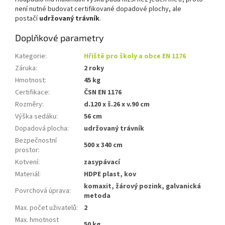
není nutné budovat certifikované dopadové plochy, ale
postačí
udržovaný trávník
.
Doplňkové parametry
Kategorie
:
Hřiště pro školy a obce EN 1176
Záruka
:
2 roky
Hmotnost
:
45 kg
Certifikace
:
ČSN EN 1176
Rozměry
:
d.120 x š.26 x v.90 cm
Výška sedáku
:
56 cm
Dopadová plocha
:
udržovaný trávník
Bezpečnostní
500 x 340 cm
prostor
:
Kotvení
:
zasypávací
Materiál
:
HDPE plast, kov
komaxit, žárový pozink, galvanická
Povrchová úprava
:
metoda
Max. počet uživatelů
:
2
Max. hmotnost
50 kg