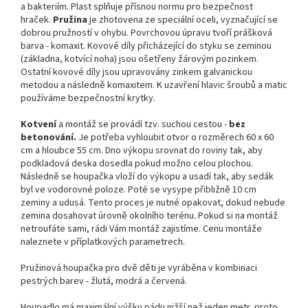
a bakteriím. Plast splňuje přísnou normu pro bezpečnost
hraček.
Pružina
je zhotovena ze speciální oceli, vyznačující se
dobrou pružností v ohybu. Povrchovou úpravu tvoří prášková
barva - komaxit. Kovové díly přicházející do styku se zeminou
(základna, kotvící noha) jsou ošetřeny žárovým pozinkem.
Ostatní kovové díly jsou upravovány zinkem galvanickou
metodou a následně komaxitem. K uzavření hlavic šroubů a matic
používáme bezpečnostní krytky.
Kotvení
a montáž se provádí tzv. suchou cestou -
bez
betonování.
Je potřeba vyhloubit otvor o rozměrech 60 x 60
cm a hloubce 55 cm. Dno výkopu srovnat do roviny tak, aby
podkladová deska dosedla pokud možno celou plochou.
Následně se houpačka vloží do výkopu a usadí tak, aby sedák
byl ve vodorovné poloze. Poté se vysype přibližně 10 cm
zeminy a udusá. Tento proces je nutné opakovat, dokud nebude
zemina dosahovat úrovně okolního terénu. Pokud si na montáž
netroufáte sami, rádi Vám montáž zajistíme. Cenu montáže
naleznete v příplatkových parametrech.
Pružinová houpačka pro dvě děti je vyráběna v kombinaci
pestrých barev - žlutá, modrá a červená.
Houpadlo má maximální výšku pádu nižší než jeden metr, proto