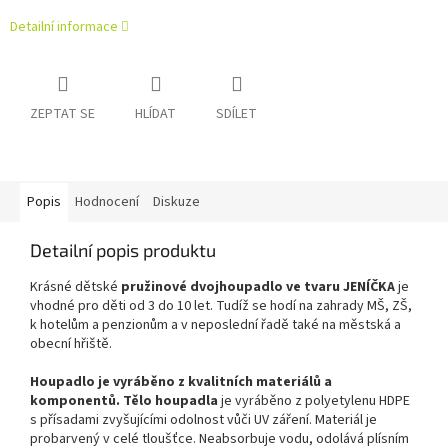
Detailní informace
ZEPTAT SE
HLÍDAT
SDÍLET
Popis
Hodnocení
Diskuze
Detailní popis produktu
Krásné dětské
pružinové dvojhoupadlo ve tvaru JENÍČKA
je
vhodné pro děti od 3 do 10 let. Tudíž se hodí na zahrady MŠ, ZŠ,
k hotelům a penzionům a v neposlední řadě také na městská a
obecní hřiště.
Houpadlo je vyráběno z kvalitních materiálů a
komponentů. Tělo houpadla
je vyráběno z polyetylenu HDPE
s přísadami zvyšujícími odolnost vůči UV záření. Materiál je
probarvený v celé tloušťce. Neabsorbuje vodu, odolává plísním