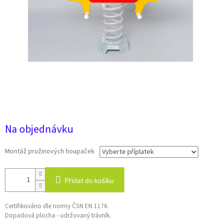
29 160 Kč
Na objednávku
Montáž pružinových houpaček
Přidat do košíku
Certifikováno dle normy ČSN EN 1176.
Dopadová plocha - udržovaný trávník.