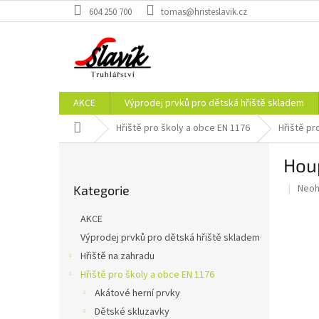
Přejít
604 250 700
tomas@hristeslavik.cz
na
obsah
AKCE
Výprodej prvků pro dětská hřiště skladem
Domů
Hřiště pro školy a obce EN 1176
Hřiště p
P
Hou
o
Přeskočit
s
Prům
Neo
Kategorie
kategorie
t
hodn
r
prod
AKCE
a
je
Výprodej prvků pro dětská hřiště skladem
0,0
n
z
Hřiště na zahradu
n
5
í
Hřiště pro školy a obce EN 1176
hvěz
p
Akátové herní prvky
a
Dětské skluzavky