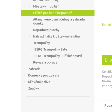
Dětské domečky
Městský mobiliář
Hřiště pro hendikepované
Altány, venkovní učebny a zahradní
domky
Kolot
Dopadové plochy
Náhradní díly k dětským hřištím
Trampolíny
BERG Trampolíny Elite
BERG Trampolíny - Příslušenství
D
Revize a opravy
Zahrada
Certifi
Domečky pro zvířata
Dopado
trávník.
Dřevěná paliva
Vhodný
Značky
Popi