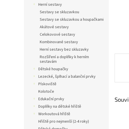
n
Herní sestavy
e
Sestavy se skluzavkou
l
Sestavy se skluzavkou a houpačkami
Akátové sestavy
Celokovové sestavy
Kombinované sestavy
Herní sestavy bez skluzavky
Rozšíření a doplňky k herním
sestavám
Dětské houpačky
Lezecké, šplhací a balanční prvky
Pískoviště
Kolotoče
Souvi
Edukační prvky
Doplňky na dětské hřiště
Workoutová hřiště
Hřiště pro nejmenší (2-4 roky)