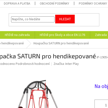
DOPRAVA A PLATBA
OBCHODNÍ PODMÍNKY
PODMÍNKY OCHRANY 
HLEDAT
Hřiště na zahradu
Hřiště pro školy a obce EN 1176
Zahrada
ro hendikepované
Houpačka SATURN pro hendikepované
pačka SATURN pro hendikepované
IP-1905
ěrné
hodnoceno
Podrobnosti hodnocení
Značka:
Inter Play
ocení
uktu
Na ob
diček.