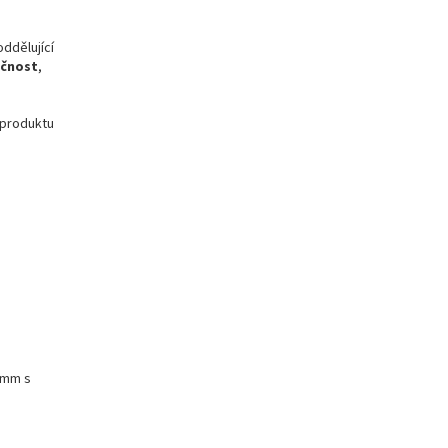
ddělující
čnost
,
 produktu
0 mm s