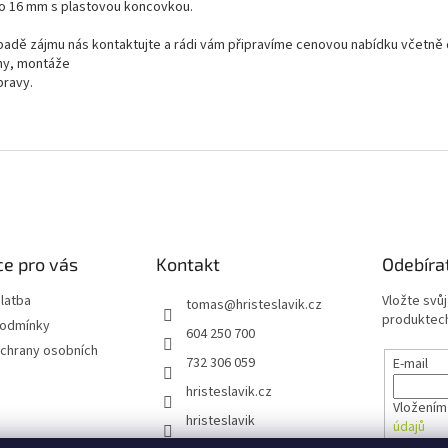
no 16 mm s plastovou koncovkou.
ípadě zájmu nás kontaktujte a rádi vám připravíme cenovou nabídku včetn
hy, montáže
pravy.
e pro vás
Kontakt
Odebíra
latba
Vložte svů
tomas
@
hristeslavik.cz
produktech
podmínky
604 250 700
chrany osobních
732 306 059
E-mail
hristeslavik.cz
Vložením
hristeslavik
údajů