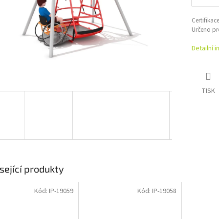
Certifikac
Určeno pro
Detailní 
TISK
sející produkty
Kód:
IP-19059
Kód:
IP-19058