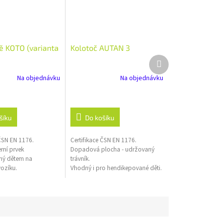
tě KOTO (varianta
Kolotoč AUTAN 3
Další
produkt
Na objednávku
Na objednávku
šíku
Do košíku
 ČSN EN 1176.
Certifikace ČSN EN 1176.
erní prvek
Dopadová plocha - udržovaný
ný dětem na
trávník.
vozíku.
Vhodný i pro hendikepované děti.