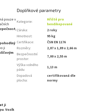
Doplňkové parametry
žná pouze v
Hřiště pro
Kategorie
:
tačních
hendikepované
zpečnost
,
Záruka
:
2 roky
Hmotnost
:
95 kg
Certifikace
:
ČSN EN 1176
 pohodlný
o ji
Rozměry
:
2,87 x 1,89 x 2,66 m
klíčovým
Bezpečnostní
7,00 x 2,55 m
prostor
:
Výška volného
1,13 m
pádu
:
Dopadová
certifikovaná dle
plocha
:
normy
t ji
mpu
.
Vozík