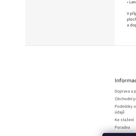
• La
V př
ploc
a do
Z
á
p
a
t
Informac
í
Doprava a p
Obchodní 
Podmínky o
údajů
Ke stažení
Poradna
Blog