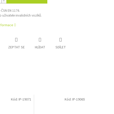
e ČSN EN 1176.
 uživatele invalidních vozíků.
informace
ZEPTAT SE
HLÍDAT
SDÍLET
Kód:
IP-19071
Kód:
IP-19065