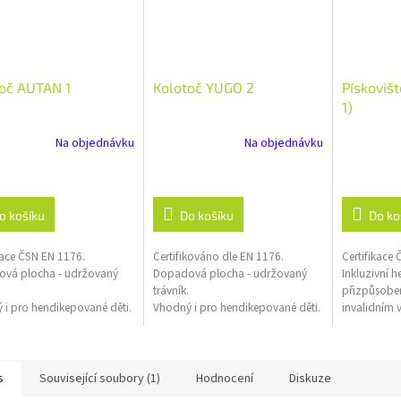
oč AUTAN 1
Kolotoč YUGO 2
Pískoviš
1)
Na objednávku
Na objednávku
o košíku
Do košíku
Do ko
kace ČSN EN 1176.
Certifikováno dle EN 1176.
Certifikace
vá plocha - udržovaný
Dopadová plocha - udržovaný
Inkluzivní h
trávník.
přizpůsobe
 i pro hendikepované děti.
Vhodný i pro hendikepované děti.
invalidním 
s
Související soubory (1)
Hodnocení
Diskuze