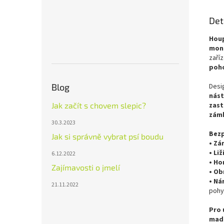
Det
Hou
mon
zaříz
poho
Desi
Blog
nást
zast
Jak začít s chovem slepic?
zám
30.3.2023
Bezp
Jak si správně vybrat psí boudu
• Z
• Liž
6.12.2022
• Ho
Zajímavosti o jmelí
• Ob
• Ná
21.11.2022
pohy
Pro 
mad