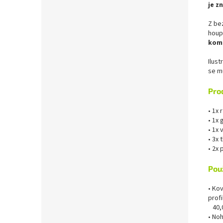
je z
Z be
houp
kom
Ilus
se mů
Pro
• 1x
• 1x
• 1x
• 3x 
• 2x 
Pou
• Kov
prof
40,0
• Noh