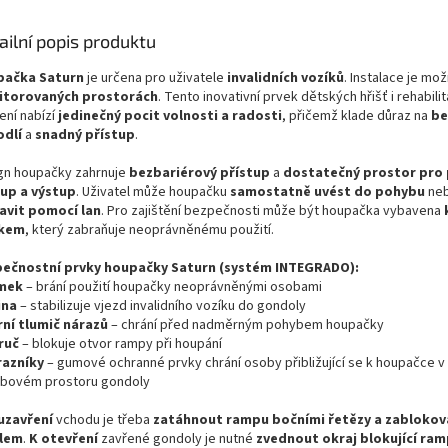
ailní popis produktu
pačka Saturn
je určena pro uživatele
invalidních vozíků
. Instalace je mo
itorovaných prostorách
. Tento inovativní prvek dětských hřišť i rehabili
ení nabízí
jedinečný pocit volnosti a radosti
, přičemž klade důraz na
be
dlí
a
snadný přístup
.
gn houpačky zahrnuje
bezbariérový přístup
a
dostatečný prostor pro
up a výstup
. Uživatel může houpačku
samostatně uvést do pohybu
neb
avit pomocí lan
. Pro zajištění bezpečnosti může být houpačka vybavena
kem
, který zabraňuje neoprávněnému použití.
ečnostní prvky houpačky Saturn (systém INTEGRADO):
ámek
– brání použití houpačky neoprávněnými osobami
ina
– stabilizuje vjezd invalidního vozíku do gondoly
rní tlumič nárazů
– chrání před nadměrným pohybem houpačky
ruč
– blokuje otvor rampy při houpání
razníky
– gumové ochranné prvky chrání osoby přibližující se k houpačce v
bovém prostoru gondoly
uzavření
vchodu je třeba
zatáhnout rampu bočními řetězy a zablokova
lem
.
K otevření
zavřené gondoly je nutné
zvednout okraj blokující ra