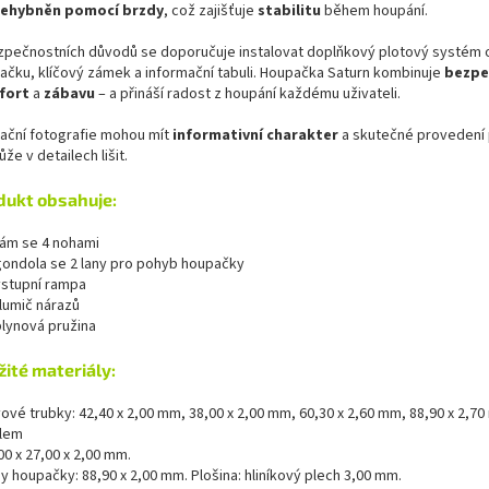
nehybněn pomocí brzdy
, což zajišťuje
stabilitu
během houpání.
zpečnostních důvodů se doporučuje instalovat doplňkový plotový systém o
ačku, klíčový zámek a informační tabuli. Houpačka Saturn kombinuje
bezpe
fort
a
zábavu
– a přináší radost z houpání každému uživateli.
trační fotografie mohou mít
informativní charakter
a skutečné provedení
že v detailech lišit.
dukt obsahuje:
 rám se 4 nohami
 gondola se 2 lany pro pohyb houpačky
 vstupní rampa
tlumič nárazů
plynová pružina
žité materiály:
ové trubky: 42,40 x 2,00 mm, 38,00 x 2,00 mm, 60,30 x 2,60 mm, 88,90 x 2,7
ilem
0 x 27,00 x 2,00 mm.
y houpačky: 88,90 x 2,00 mm. Plošina: hliníkový plech 3,00 mm.