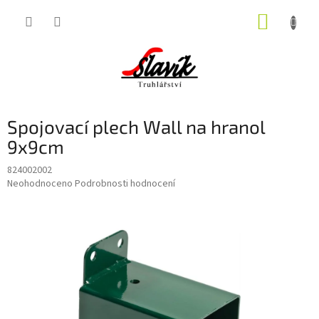
Přejít
NÁKUP
na
obsah
KOŠÍK
Spojovací plech Wall na hranol
9x9cm
824002002
Průměrné
Neohodnoceno
Podrobnosti hodnocení
hodnocení
produktu
je
0,0
z
5
hvězdiček.