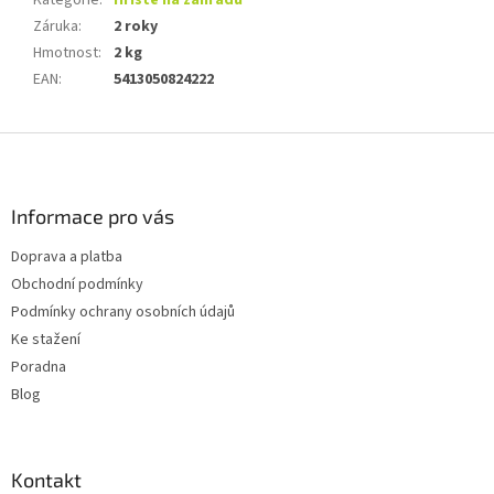
Kategorie
:
Hřiště na zahradu
Záruka
:
2 roky
Hmotnost
:
2 kg
EAN
:
5413050824222
Z
á
p
a
Informace pro vás
t
Doprava a platba
í
Obchodní podmínky
Podmínky ochrany osobních údajů
Ke stažení
Poradna
Blog
Kontakt