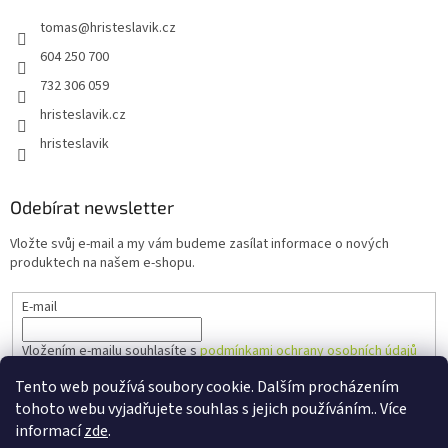
tomas
@
hristeslavik.cz
604 250 700
732 306 059
hristeslavik.cz
hristeslavik
Odebírat newsletter
Vložte svůj e-mail a my vám budeme zasílat informace o nových
produktech na našem e-shopu.
E-mail
Vložením e-mailu souhlasíte s
podmínkami ochrany osobních údajů
Tento web používá soubory cookie. Dalším procházením
PŘIHLÁSIT SE
tohoto webu vyjadřujete souhlas s jejich používáním.. Více
informací
zde
.