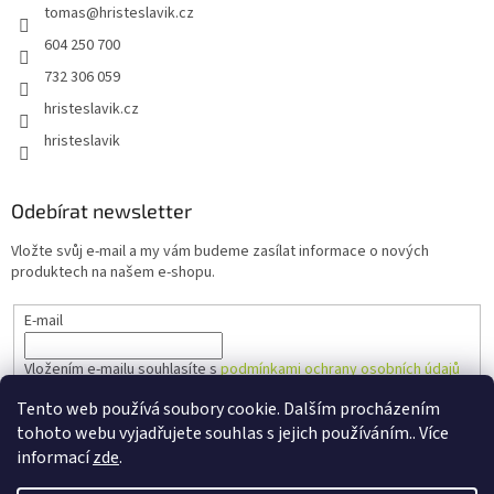
tomas
@
hristeslavik.cz
604 250 700
732 306 059
hristeslavik.cz
hristeslavik
Odebírat newsletter
Vložte svůj e-mail a my vám budeme zasílat informace o nových
produktech na našem e-shopu.
E-mail
Vložením e-mailu souhlasíte s
podmínkami ochrany osobních údajů
Tento web používá soubory cookie. Dalším procházením
PŘIHLÁSIT SE
tohoto webu vyjadřujete souhlas s jejich používáním.. Více
informací
zde
.