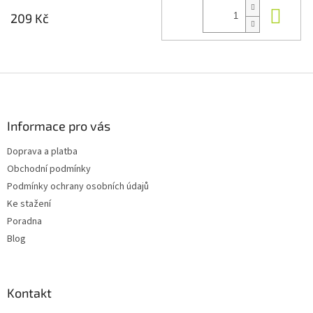
Do 
209 Kč
Z
á
p
a
Informace pro vás
t
Doprava a platba
í
Obchodní podmínky
Podmínky ochrany osobních údajů
Ke stažení
Poradna
Blog
Kontakt