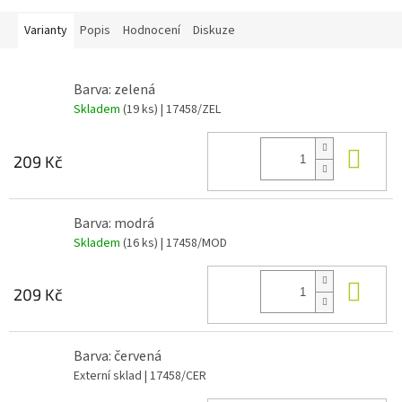
Varianty
Popis
Hodnocení
Diskuze
Barva: zelená
Skladem
(19 ks)
| 17458/ZEL
Do 
209 Kč
Barva: modrá
Skladem
(16 ks)
| 17458/MOD
Do 
209 Kč
Barva: červená
Externí sklad
| 17458/CER