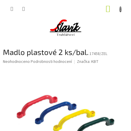
Přejít
NÁKUP
na
obsah
KOŠÍK
Madlo plastové 2 ks/bal.
17458/ZEL
Průměrné
Neohodnoceno
Podrobnosti hodnocení
Značka:
KBT
hodnocení
produktu
je
0,0
z
5
hvězdiček.