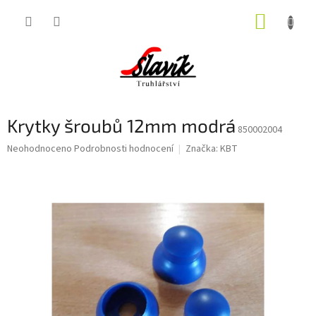
Přejít
NÁKUP
na
obsah
KOŠÍK
Krytky šroubů 12mm modrá
850002004
Průměrné
Neohodnoceno
Podrobnosti hodnocení
Značka:
KBT
hodnocení
produktu
je
0,0
z
5
hvězdiček.