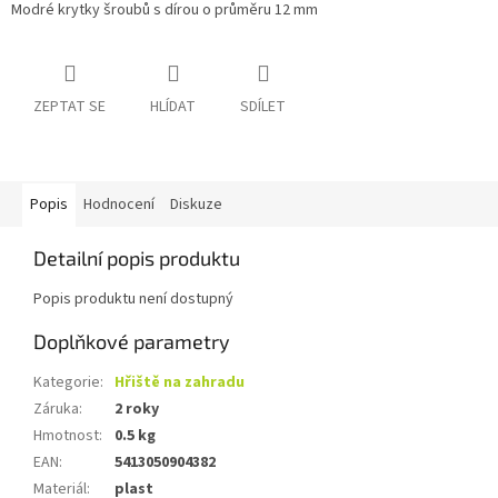
Modré krytky šroubů s dírou o průměru 12 mm
ZEPTAT SE
HLÍDAT
SDÍLET
Popis
Hodnocení
Diskuze
Detailní popis produktu
Popis produktu není dostupný
Doplňkové parametry
Kategorie
:
Hřiště na zahradu
Záruka
:
2 roky
Hmotnost
:
0.5 kg
EAN
:
5413050904382
Materiál
:
plast