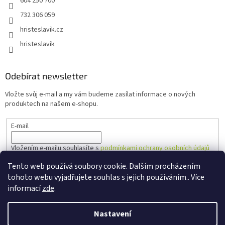
604 250 700
732 306 059
hristeslavik.cz
hristeslavik
Odebírat newsletter
Vložte svůj e-mail a my vám budeme zasílat informace o nových
produktech na našem e-shopu.
E-mail
Vložením e-mailu souhlasíte s
podmínkami ochrany osobních údajů
Tento web používá soubory cookie. Dalším procházením
PŘIHLÁSIT SE
tohoto webu vyjadřujete souhlas s jejich používáním.. Více
informací
zde
.
Nastavení
Vytvořil Shoptet