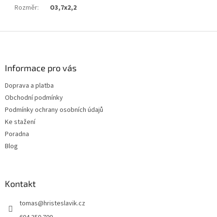
Rozměr
:
O3,7x2,2
Z
á
p
a
Informace pro vás
t
Doprava a platba
í
Obchodní podmínky
Podmínky ochrany osobních údajů
Ke stažení
Poradna
Blog
Kontakt
tomas
@
hristeslavik.cz