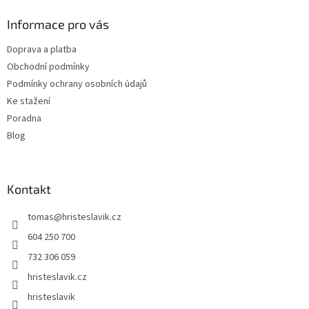
p
a
Informace pro vás
t
Doprava a platba
í
Obchodní podmínky
Podmínky ochrany osobních údajů
Ke stažení
Poradna
Blog
Kontakt
tomas
@
hristeslavik.cz
604 250 700
732 306 059
hristeslavik.cz
hristeslavik