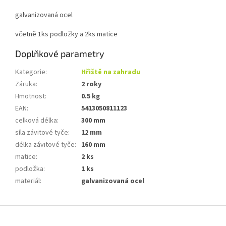
galvanizovaná ocel
včetně 1ks podložky a 2ks matice
Doplňkové parametry
Kategorie
:
Hřiště na zahradu
Záruka
:
2 roky
Hmotnost
:
0.5 kg
EAN
:
5413050811123
celková délka
:
300 mm
síla závitové tyče
:
12 mm
délka závitové tyče
:
160 mm
matice
:
2 ks
podložka
:
1 ks
materiál
:
galvanizovaná ocel
Z
á