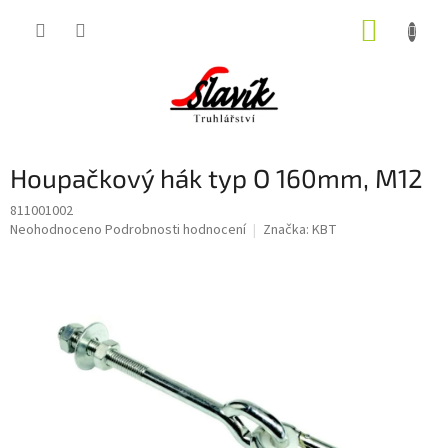
Přejít
NÁKUP
na
obsah
KOŠÍK
Houpačkový hák typ O 160mm, M12
811001002
Průměrné
Neohodnoceno
Podrobnosti hodnocení
Značka:
KBT
hodnocení
produktu
je
0,0
z
5
hvězdiček.