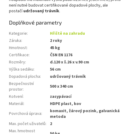
není nutné budovat certifikované dopadové plochy, ale
postačí
udržovaný trávník
.
Doplňkové parametry
Kategorie
:
Hřiště na zahradu
Záruka
:
2 roky
Hmotnost
:
45 kg
Certifikace
:
ČSN EN 1176
Rozměry
:
d.120 x š.26 x v.90 cm
Výška sedáku
:
56 cm
Dopadová plocha
:
udržovaný trávník
Bezpečnostní
500 x 340 cm
prostor
:
Kotvení
:
zasypávací
Materiál
:
HDPE plast, kov
komaxit, žárový pozink, galvanická
Povrchová úprava
:
metoda
Max. počet uživatelů
:
2
Max. hmotnost
50 kg