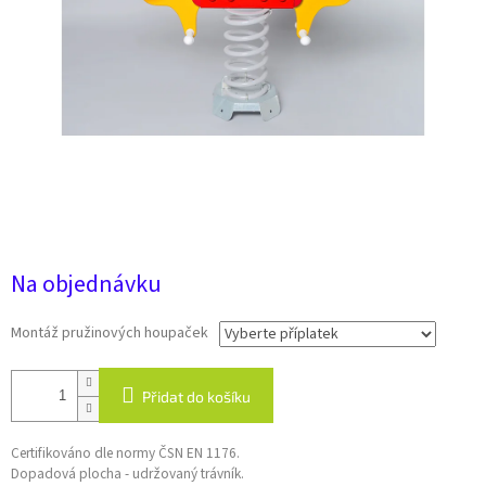
30 408 Kč
Na objednávku
Montáž pružinových houpaček
Přidat do košíku
Certifikováno dle normy ČSN EN 1176.
Dopadová plocha - udržovaný trávník.