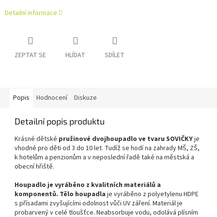
Detailní informace
ZEPTAT SE
HLÍDAT
SDÍLET
Popis
Hodnocení
Diskuze
Detailní popis produktu
Krásné dětské
pružinové dvojhoupadlo ve tvaru SOVIČKY
je
vhodné pro děti od 3 do 10 let. Tudíž se hodí na zahrady MŠ, ZŠ,
k hotelům a penzionům a v neposlední řadě také na městská a
obecní hřiště.
Houpadlo je vyráběno z kvalitních materiálů a
komponentů. Tělo houpadla
je vyráběno z polyetylenu HDPE
s přísadami zvyšujícími odolnost vůči UV záření. Materiál je
probarvený v celé tloušťce. Neabsorbuje vodu, odolává plísním