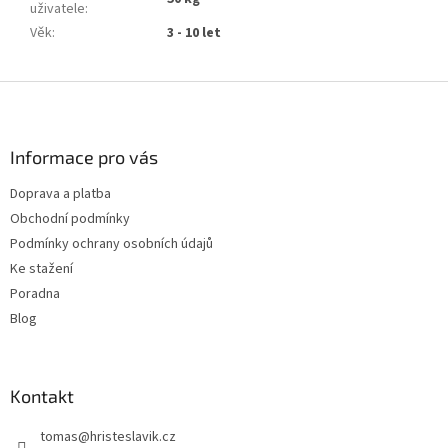
uživatele
:
Věk
:
3 - 10 let
Z
á
p
a
Informace pro vás
t
Doprava a platba
í
Obchodní podmínky
Podmínky ochrany osobních údajů
Ke stažení
Poradna
Blog
Kontakt
tomas
@
hristeslavik.cz