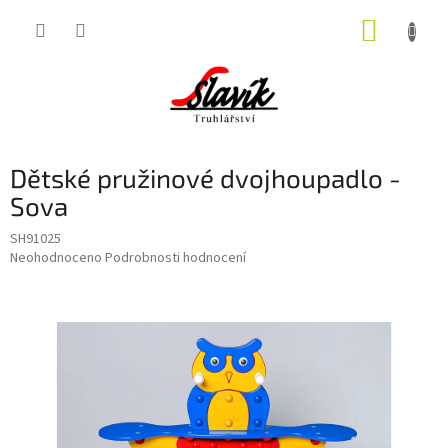
Přejít
NÁKUP
na
obsah
KOŠÍK
Dětské pružinové dvojhoupadlo -
Sova
SH91025
Průměrné
Neohodnoceno
Podrobnosti hodnocení
hodnocení
produktu
je
0,0
z
5
hvězdiček.