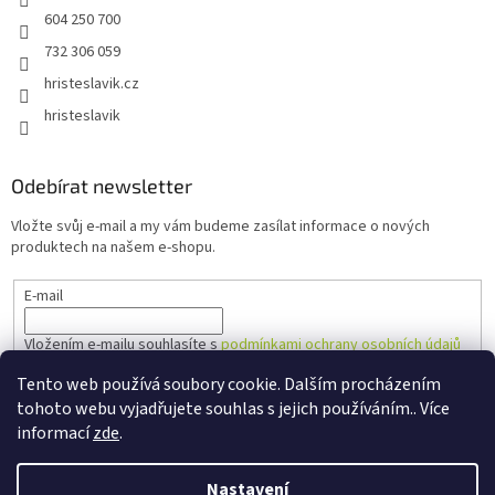
604 250 700
732 306 059
hristeslavik.cz
hristeslavik
Odebírat newsletter
Vložte svůj e-mail a my vám budeme zasílat informace o nových
produktech na našem e-shopu.
E-mail
Vložením e-mailu souhlasíte s
podmínkami ochrany osobních údajů
Tento web používá soubory cookie. Dalším procházením
PŘIHLÁSIT SE
tohoto webu vyjadřujete souhlas s jejich používáním.. Více
informací
zde
.
Nastavení
Vytvořil Shoptet