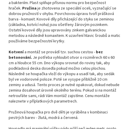
a bakteriím. Plast splňuje přísnou normu pro bezpečnost
hraček.
Pružina
je zhotovena ze speciální oceli, vyznačující se
dobrou pružností v ohybu. Povrchovou úpravu tvoří prášková
barva - komaxit. Kovové díly přicházející do styku se zeminou
(základna, kotvící noha) jsou ošetřeny žárovým pozinkem.
Ostatní kovové díly jsou upravovány zinkem galvanickou
metodou a následně komaxitem. K uzavření hlavic šroubů a matic
používáme bezpečnostní krytky.
Kotvení
a montáž se provádí tzv. suchou cestou -
bez
betonování.
Je potřeba vyhloubit otvor o rozměrech 60 x 60
cm a hloubce 55 cm. Dno výkopu srovnat do roviny tak, aby
podkladová deska dosedla pokud možno celou plochou.
Následně se houpačka vloží do výkopu a usadí tak, aby sedák
byl ve vodorovné poloze. Poté se vysype přibližně 10 cm
zeminy a udusá. Tento proces je nutné opakovat, dokud nebude
zemina dosahovat úrovně okolního terénu. Pokud si na montáž
netroufáte sami, rádi Vám montáž zajistíme. Cenu montáže
naleznete v příplatkových parametrech.
Pružinová houpačka pro dvě děti je vyráběna v kombinaci
pestrých barev - žlutá, modrá a červená.
Houpadlo má maximální výšku pádu nižší než jeden metr, proto